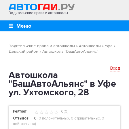
Водительские права и автошколы
Меню
Водительские права и автошколы
»
Автошколы
»
Уфа
»
Дёмский район
»
Автошкола "БашАвтоАльянс"
Вход
Автошкола
"БашАвтоАльянс" в Уфе
ул. Ухтомского, 28
Рейтинг
0(0)
Отзывов
0
(
0 положительных
,
0 отрицательных
,
0
нейтральных
)