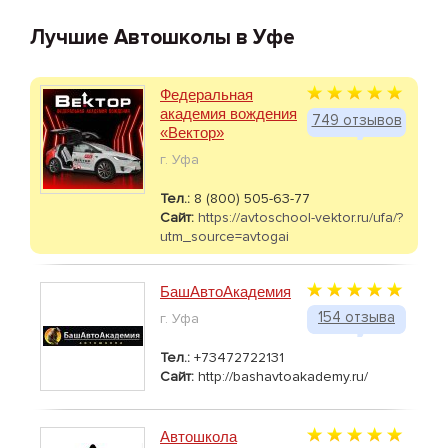
Лучшие Автошколы в Уфе
Федеральная
академия вождения
749 отзывов
«Вектор»
г. Уфа
Тел.:
8 (800) 505-63-77
Сайт:
https://avtoschool-vektor.ru/ufa/?
utm_source=avtogai
БашАвтоАкадемия
154 отзыва
г. Уфа
Тел.:
+73472722131
Сайт:
http://bashavtoakademy.ru/
Автошкола