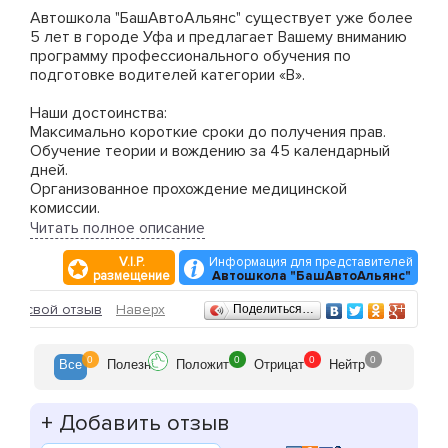
Автошкола "БашАвтоАльянс" существует уже более
5 лет в городе Уфа и предлагает Вашему вниманию
программу профессионального обучения по
подготовке водителей категории «B».
Наши достоинства:
Максимально короткие сроки до получения прав.
Обучение теории и вождению за 45 календарный
дней.
Организованное прохождение медицинской
комиссии.
Современный теоретический класс по теории.
Читать полное описание
Повышение навыков вождения, до и после окончания
V.I.P.
Информация для представителей
автошколы.
размещение
Автошкола "БашАвтоАльянс"
Отзывы
ить свой отзыв
Наверх
Поделиться…
0
0
0
0
Все
Полезн
Положит
Отрицат
Нейтр
+
Добавить отзыв