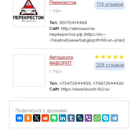
Перекресток
179 отзывов
г. Уфа
Тел.:
89170414466
Сайт:
http://автошкола-
перёкресток.рф (https://xn---
-7sbahra5aeae5abgkqcrfn1i6i.xn--p1ai/)
Автошкола
ФАВОРИТ
258 отзывов
г. Уфа
Тел.:
+73472944430, +79872544430
Сайт:
https://www.favorit-102.ru/
Поделиться с друзьями