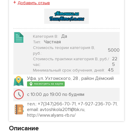
+
Добавить отзыв
Да
Категория B
:
Частная
Тип
:
Стоимость теории категория B,
5000
руб.
:
22
Стоимость практики категория B, руб./
5
час
:
45
Минимальный срок обучения, дней
:
Уфа, ул. Ухтомского, 28 , район Дёмский
посмотреть на карте
с 10:00 до 19:00 по будням
тел.: +7(347)266-70-71, +7-927-236-70-71,
email: avtoshkola2011@bk.ru,
http://www.alyans-rb.ru/
Описание