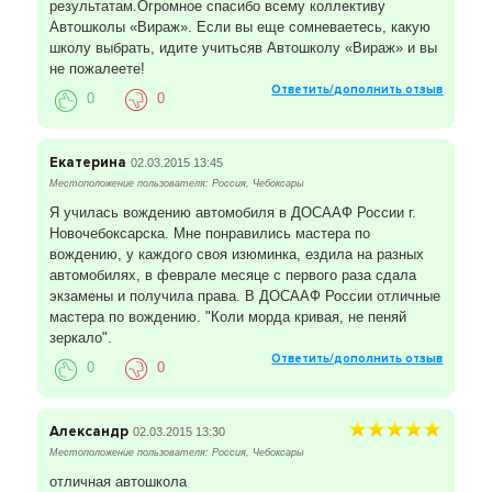
результатам.Огромное спасибо всему коллективу
Автошколы «Вираж». Если вы еще сомневаетесь, какую
школу выбрать, идите учитьсяв Автошколу «Вираж» и вы
не пожалеете!
Ответить/дополнить отзыв
0
0
Екатерина
02.03.2015 13:45
Местоположение пользователя: Россия, Чебоксары
Я училась вождению автомобиля в ДОСААФ России г.
Новочебоксарска. Мне понравились мастера по
вождению, у каждого своя изюминка, ездила на разных
автомобилях, в феврале месяце с первого раза сдала
экзамены и получила права. В ДОСААФ России отличные
мастера по вождению. "Коли морда кривая, не пеняй
зеркало".
Ответить/дополнить отзыв
0
0
Александр
02.03.2015 13:30
Местоположение пользователя: Россия, Чебоксары
отличная автошкола