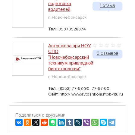
подготовка
1 отзыв
водителей
г. Новочебоксарск
Тел.:
89379528374
Автошкола при НОУ
СПО
0 отзывов
"Новочебоксарский
техникум прикладной
биотехнологии"
г. Новочебоксарск
Тел.:
(8352) 77-68-90, 77-67-00
Сайт:
http:// www.avtoshkola.ntpb-ritu.ru
Поделиться с друзьями