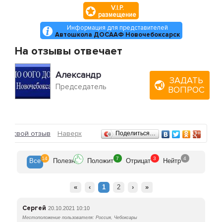
V.I.P.
размещение
Информация для представителей
Автошкола ДОСААФ Новочебоксарск
На отзывы отвечает
Александр
ЗАДАТЬ
Председатель
ВОПРОС
Отзывы
ить свой отзыв
Наверх
Поделиться…
14
7
3
4
Все
Полезн
Положит
Отрицат
Нейтр
«
‹
1
2
›
»
Сергей
20.10.2021 10:10
Местоположение пользователя: Россия, Чебоксары