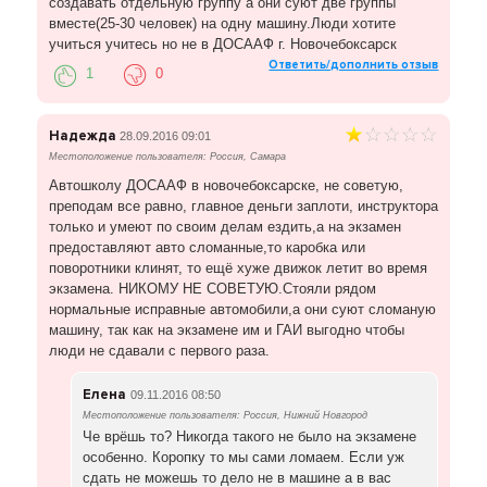
создавать отдельную группу а они суют две группы
вместе(25-30 человек) на одну машину.Люди хотите
учиться учитесь но не в ДОСААФ г. Новочебоксарск
Ответить/дополнить отзыв
1
0
Надежда
28.09.2016 09:01
Местоположение пользователя: Россия, Самара
Автошколу ДОСААФ в новочебоксарске, не советую,
преподам все равно, главное деньги заплоти, инструктора
только и умеют по своим делам ездить,а на экзамен
предоставляют авто сломанные,то каробка или
поворотники клинят, то ещё хуже движок летит во время
экзамена. НИКОМУ НЕ СОВЕТУЮ.Стояли рядом
нормальные исправные автомобили,а они суют сломаную
машину, так как на экзамене им и ГАИ выгодно чтобы
люди не сдавали с первого раза.
Елена
09.11.2016 08:50
Местоположение пользователя: Россия, Нижний Новгород
Че врёшь то? Никогда такого не было на экзамене
особенно. Коропку то мы сами ломаем. Если уж
сдать не можешь то дело не в машине а в вас