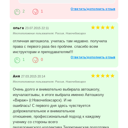
Ответить/дополнить отзыв
2
1
ольга
23.07.2015 22:11
Местоположение пользователя: Россия, Новочебоксарск
отличная автошкола. училась там недавно. получила
права с первого раза без проблем. спасибо всем
инструкторам и преподавателям!!!
Ответить/дополнить отзыв
1
0
Аня
27.03.2015 20:14
Местоположение пользователя: Россия, Новочебоксарск
Очень долго и внимательно выбирала автошколу,
изучалаотзывы, в итоге выбрала именно Автошколу
«Вираж» (г.Новочебоксарск). И не
ошиблась! С первого дня здесь чувствуется
доброжелательное и внимательное
отношение, профессиональный подход к каждому
ученику со стороны всего
педагогического коллектива.Теоретическая подготовка