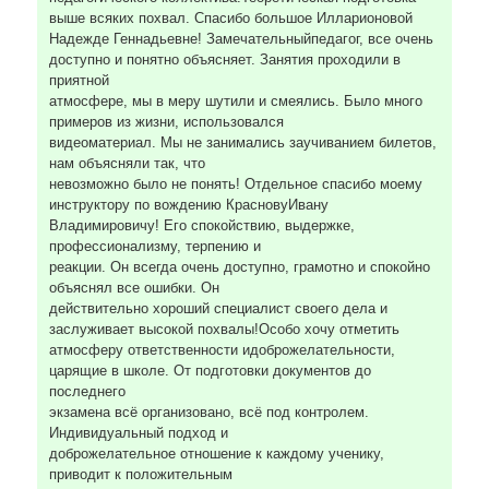
выше всяких похвал. Спасибо большое Илларионовой
Надежде Геннадьевне! Замечательныйпедагог, все очень
доступно и понятно объясняет. Занятия проходили в
приятной
атмосфере, мы в меру шутили и смеялись. Было много
примеров из жизни, использовался
видеоматериал. Мы не занимались заучиванием билетов,
нам объясняли так, что
невозможно было не понять! Отдельное спасибо моему
инструктору по вождению КрасновуИвану
Владимировичу! Его спокойствию, выдержке,
профессионализму, терпению и
реакции. Он всегда очень доступно, грамотно и спокойно
объяснял все ошибки. Он
действительно хороший специалист своего дела и
заслуживает высокой похвалы!Особо хочу отметить
атмосферу ответственности идоброжелательности,
царящие в школе. От подготовки документов до
последнего
экзамена всё организовано, всё под контролем.
Индивидуальный подход и
доброжелательное отношение к каждому ученику,
приводит к положительным