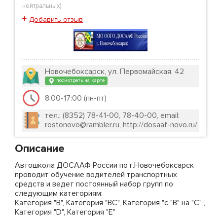
нейтральных
)
+
Добавить отзыв
Новочебоксарск, ул. Первомайская, 42
посмотреть на карте
8:00-17:00 (пн-пт)
тел.: (8352) 78-41-00, 78-40-00, email:
rostonovo@rambler.ru, http://dosaaf-novo.ru/
Описание
Автошкола ДОСААФ России по г.Новочебоксарск
проводит обучение водителей транспортных
средств и ведет постоянный набор групп по
следующим категориям:
Категория "В", Категория "ВС", Категория "с "В" на "С" ,
Категория "D", Категория "E"