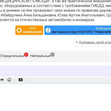
ДИЦИНСКОЙ ПОМОЩИ", а так же практическое вождение н
ях, оборудованных в соответствии с требованиями ГИБДД, м
ы в режиме on-line проверяют свои знания по правилам доро
 Абайдулина Анна Бильдановна, Юзва Артем Анатольевич, Щ
ляется на отечественных автомобилях и иномарках.
еют большой водительский стаж и свидетельство на право 
V.I.P.
Информац
размещение
Автошкола при НОУ СПО "Новочебо
билем безаварийно и быть уверенным в своих умениях и навы
+
Добавить свой отз
ы помогут Вам восстановить их!
0
0
Отрицат
ельные
Нейтр
альные


