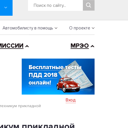
Автомобилисту в помощь
О проекте
МИССИИ
МРЭО
Вход
техникум прикладной
икум прикладной