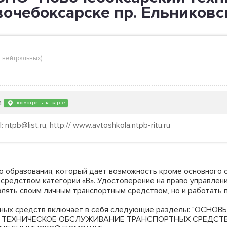
вочебоксарске пр. Ельниковс
 нейтральных
)
а
посмотреть на карте
 ntpb@list.ru, http:// www.avtoshkola.ntpb-ritu.ru
 образования, который дает возможность кроме основного 
 средством категории «В». Удостоверение на право управле
лять своим личным транспортным средством, но и работать п
ртных средств включает в себя следующие разделы: "ОСН
 ТЕХНИЧЕСКОЕ ОБСЛУЖИВАНИЕ ТРАНСПОРТНЫХ СРЕДСТВ