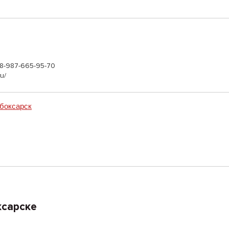
, 8-987-665-95-70
u/
боксарск
ксарске