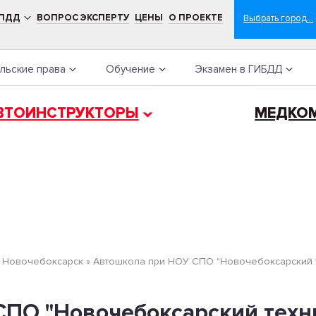
 ПДД
ВОПРОС ЭКСПЕРТУ
ЦЕНЫ
О ПРОЕКТЕ
льские права
Обучение
Экзамен в ГИБДД
ВТОИНСТРУКТОРЫ
МЕДКО
»
Новочебоксарск
»
Автошкола при НОУ СПО "Новочебоксарский 
СПО "Новочебоксарский техн