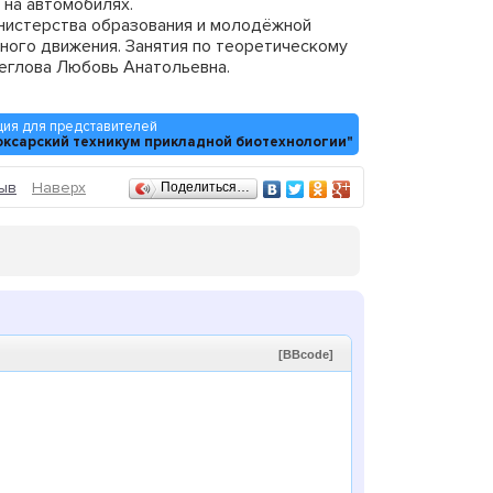
а автомобилях.
инистерства образования и молодёжной
жного движения. Занятия по теоретическому
еглова Любовь Анатольевна.
обучения вождению автотранспортных
ия для представителей
ксарский техникум прикладной биотехнологии"
ках, мы ждем Вас!
ыв
Наверх
Поделиться…
[BBcode]