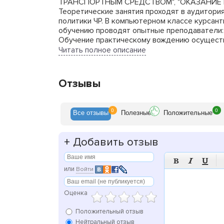
ТРАНСПОРТНЫМ СРЕДСТВОМ", "ОКАЗАНИЕ МЕ
Теоретические занятия проходят в аудитори
политики ЧР. В компьютерном классе курсант
обучению проводят опытные преподаватели:
Обучение практическому вождению осуществ
Инструктора по практическому вождению им
Читать полное описание
средств.
Если вы желаете научиться управлять автомо
Отзывы
Потеряли навыки вождения? Наши инструктор
Нормативный срок освоения – 156 часов.
0
0
Все
отзывы
Полезн
ые
Положит
ельные
+
Добавить отзыв



или
Войти
Оценка
Положительный отзыв
Нейтральный отзыв