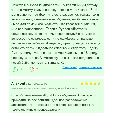
Почему я выбрал Индиго? Хмм, ну как минимум,потому
что, по моему только они обучают на А1 в Казани. Ещё
меня зацепил тот факт, что есть рассрочка, только так я
уговорил папу оплатить мне обучение, чтобы не в напряг
было для семейного бюджета. Что касается обучения,
мне все понравилось. Теорию Руслан Айратович
объясняет круто, так, чтобы понял каждый и ни у кого
вопросов не осталось, если не ошибаюсь он раньше
инспектором работал. А ещё он директор индиго и всегда
если что связи. Отдельное спасибо инструктору Радику
Рустемовичу! Мотоциклы это моя болезнь… в 18 приду
переобучаться на А, может чуть позже, как подкоплю на
новый байк, моя мечта Yamaha R6
Ответить/дополнить отзыв
0
2
Алексей
23.07.2021 19:02
Местоположение пользователя: Россия, Нижний Новгород
Спасибо автошколе ИНДИГО, за обучение. С интересом
приходил на все занятия. Удобное расположение
автошколы, что тоже многое значит, хорошие цены, а
также отличные преподаватели