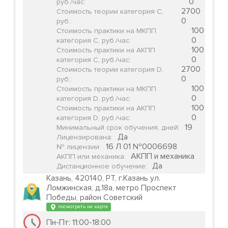
0
руб./час
:
2700
Стоимость теории категория С,
0
руб.
:
100
Стоимость практики на МКПП
0
категория С, руб./час
:
100
Стоимость практики на АКПП
0
категория С, руб./час
:
2700
Стоимость теории категория D,
0
руб.
:
100
Стоимость практики на МКПП
0
категория D, руб./час
:
100
Стоимость практики на АКПП
0
категория D, руб./час
:
19
Минимальный срок обучения, дней
:
Да
Лицензирована
:
16 Л 01 №0006698
№ лицензии
:
АКПП и механика
АКПП или механика
:
Да
Дистанционное обучение
:
Казань, 420140, РТ, г.Казань ул.
Ломжинская, д.18а, метро Проспект
Победы, район Советский
посмотреть на карте
Пн-Пт: 11:00-18:00