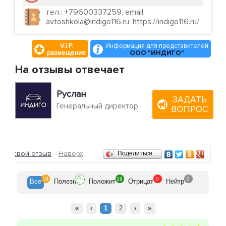
тел.: +79600337259, email:
avtoshkola@indigo116.ru, https://indigo116.ru/
V.I.P.
Информация для представителей
размещение
ООО "ИНДИГО"
На отзывы отвечает
Руслан
ЗАДАТЬ
Генеральный директор
ВОПРОС
Отзывы
ить свой отзыв
Наверх
Поделиться…
19
19
0
0
Все
Полезн
Положит
Отрицат
Нейтр
«
‹
1
2
›
»