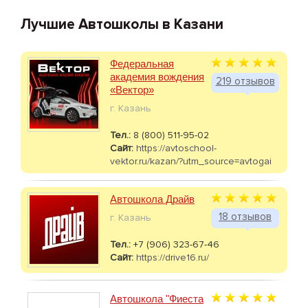
Лучшие Автошколы в Казани
Федеральная
академия вождения
219 отзывов
«Вектор»
г. Казань
Тел.:
8 (800) 511-95-02
Сайт:
https://avtoschool-
vektor.ru/kazan/?utm_source=avtogai
Автошкола Драйв
18 отзывов
г. Казань
Тел.:
+7 (906) 323-67-46
Сайт:
https://drive16.ru/
Автошкола "Фиеста