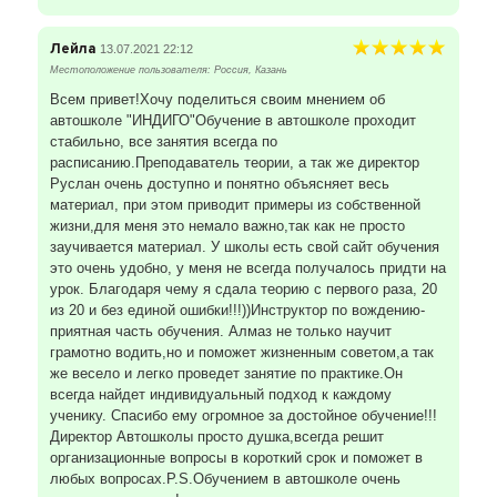
Лейла
13.07.2021 22:12
Местоположение пользователя: Россия, Казань
Всем привет!Хочу поделиться своим мнением об
автошколе "ИНДИГО"Обучение в автошколе проходит
стабильно, все занятия всегда по
расписанию.Преподаватель теории, а так же директор
Руслан очень доступно и понятно объясняет весь
материал, при этом приводит примеры из собственной
жизни,для меня это немало важно,так как не просто
заучивается материал. У школы есть свой сайт обучения
это очень удобно, у меня не всегда получалось придти на
урок. Благодаря чему я сдала теорию с первого раза, 20
из 20 и без единой ошибки!!!))Инструктор по вождению-
приятная часть обучения. Алмаз не только научит
грамотно водить,но и поможет жизненным советом,а так
же весело и легко проведет занятие по практике.Он
всегда найдет индивидуальный подход к каждому
ученику. Спасибо ему огромное за достойное обучение!!!
Директор Автошколы просто душка,всегда решит
организационные вопросы в короткий срок и поможет в
любых вопросах.P.S.Обучением в автошколе очень