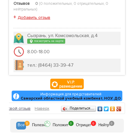
Отзывов
0
(
0 положительных
,
0 отрицательных
,
0
нейтральных
)
+
Добавить отзыв
Сызрань, ул. Комсомольская, д.4
посмотреть на карте
8.00-18.00
тел.: (8464) 33-39-47
V.I.P.
размещение
Информация для представителей
Самарский областной учебный комбинат, НОУ, ДО
Отзывы
ить свой отзыв
Наверх
Поделиться…
0
0
0
0
Все
Полезн
Положит
Отрицат
Нейтр