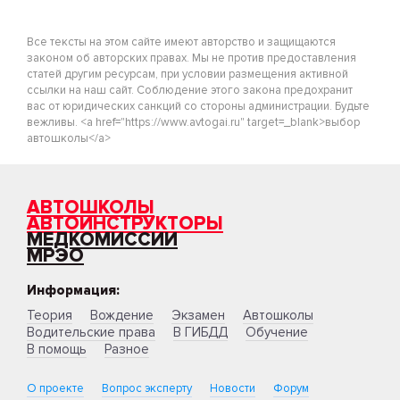
Все тексты на этом сайте имеют авторство и защищаются
законом об авторских правах. Мы не против предоставления
статей другим ресурсам, при условии размещения активной
ссылки на наш сайт. Соблюдение этого закона предохранит
вас от юридических санкций со стороны администрации. Будьте
вежливы. <a href="https://www.avtogai.ru" target=_blank>выбор
автошколы</a>
АВТОШКОЛЫ
АВТОИНСТРУКТОРЫ
МЕДКОМИССИИ
МРЭО
Информация:
Теория
Вождение
Экзамен
Автошколы
Водительские права
В ГИБДД
Обучение
В помощь
Разное
О проекте
Вопрос эксперту
Новости
Форум