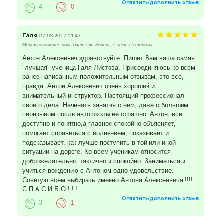
Ответить/дополнить отзыв
4
0
Галя
07.03.2017 21:47
Местоположение пользователя: Россия, Санкт-Петербург
Антон Алексеевич здравствуйте. Пишет Вам ваша самая
"лучшая" ученица Галя Листова. Присоединяюсь ко всем
ранее написанным положительным отзывам, это все,
правда. Антон Алексеевич очень хороший и
внимательный инструктор. Настоящий профессионал
своего дела. Начинать занятия с ним, даже с большим
перерывом после автошколы не страшно. Антон, все
доступно и понятно,а главное спокойно объясняет,
помогает справиться с волнением, показывает и
подсказывает, как лучше поступить в той или иной
ситуации на дороге. Ко всем ученикам относится
доброжелательно, тактично и спокойно. Заниматься и
учиться вождению с Антоном одно удовольствие.
Советую всем выбирать именно Антона Алексеевича !!!!
С П А С И Б О ! ! !
Ответить/дополнить отзыв
3
1