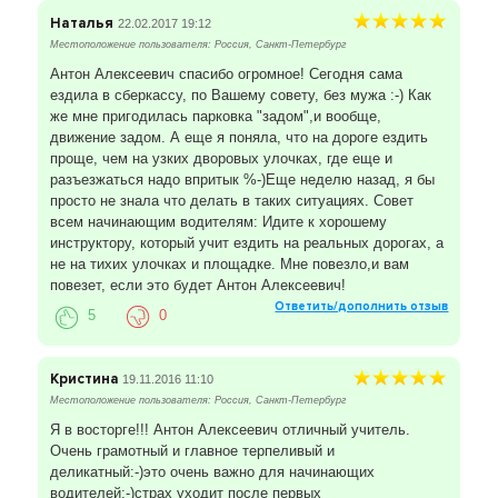
Наталья
22.02.2017 19:12
Местоположение пользователя: Россия, Санкт-Петербург
Антон Алексеевич спасибо огромное! Сегодня сама
ездила в сберкассу, по Вашему совету, без мужа :-) Как
же мне пригодилась парковка "задом",и вообще,
движение задом. А еще я поняла, что на дороге ездить
проще, чем на узких дворовых улочках, где еще и
разъезжаться надо впритык %-)Еще неделю назад, я бы
просто не знала что делать в таких ситуациях. Совет
всем начинающим водителям: Идите к хорошему
инструктору, который учит ездить на реальных дорогах, а
не на тихих улочках и площадке. Мне повезло,и вам
повезет, если это будет Антон Алексеевич!
Ответить/дополнить отзыв
5
0
Кристина
19.11.2016 11:10
Местоположение пользователя: Россия, Санкт-Петербург
Я в восторге!!! Антон Алексеевич отличный учитель.
Очень грамотный и главное терпеливый и
деликатный:-)это очень важно для начинающих
водителей:-)страх уходит после первых