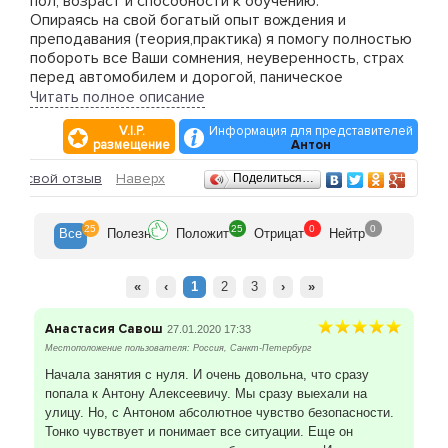
пол, возраст и способности к обучению.
Опираясь на свой богатый опыт вождения и
преподавания (теория,практика) я помогу полностью
побороть все Ваши сомнения, неуверенность, страх
перед автомобилем и дорогой, паническое
состояние, скованность и после аварийный синдром
Читать полное описание
(если таковой имеется). На своем опыте Вы
V.I.P.
Информация для представителей
убедитесь что, грамотное и уверенное управление
размещение
Антон
автомобилем - удел избранных, всего-навсего миф,
который Мы с Вами и развеем.
Отзывы
ить свой отзыв
Наверх
Поделиться…
Мы отработаем все приемы руления,
маневрирования, перестроения, движения задним
ходом и, конечно же, все варианты парковки!!!
25
25
0
0
Все
Полезн
Положит
Отрицат
Нейтр
Обкатаем интересующие Вас маршруты, т. как
начинать свою водительскую деятельность проще и
легче на знакомых улицах и направлениях.
«
‹
1
2
3
›
»
Со своей стороны, гарантирую: конкретный и
заметный результат в короткие сроки,
Анастасия Савош
27.01.2020 17:33
индивидуальный подход и методики применимые в
Местоположение пользователя: Россия, Санкт-Петербург
каждом конкретном случае, терпение, понимание.
Начала занятия с нуля. И очень довольна, что сразу
При правильном взаимодействии и Вашем старании
попала к Антону Алексеевичу. Мы сразу выехали на
Мы превратим вождение из муки в удовольствие!!!
улицу. Но, с Антоном абсолютное чувство безопасности.
Уч.авто:Ниссан "ПримерА"- АКПП, Митсубиси
Тонко чувствует и понимает все ситуации. Еще он
"ГаланТ"- АКПП и Ситроен С-4 - МКПП.