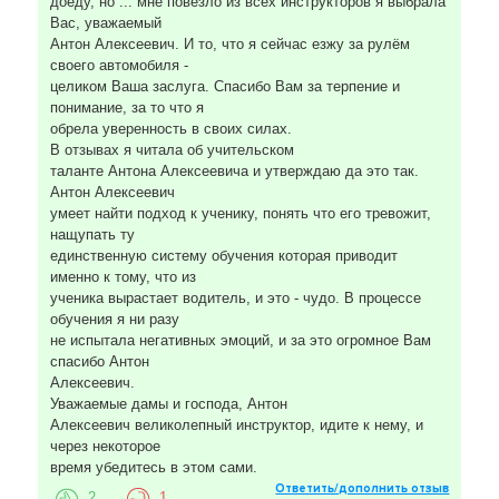
доеду, но ... мне повезло из всех инструкторов я выбрала
Вас, уважаемый
Антон Алексеевич. И то, что я сейчас езжу за рулём
своего автомобиля -
целиком Ваша заслуга. Спасибо Вам за терпение и
понимание, за то что я
обрела уверенность в своих силах.
В отзывах я читала об учительском
таланте Антона Алексеевича и утверждаю да это так.
Антон Алексеевич
умеет найти подход к ученику, понять что его тревожит,
нащупать ту
единственную систему обучения которая приводит
именно к тому, что из
ученика вырастает водитель, и это - чудо. В процессе
обучения я ни разу
не испытала негативных эмоций, и за это огромное Вам
спасибо Антон
Алексеевич.
Уважаемые дамы и господа, Антон
Алексеевич великолепный инструктор, идите к нему, и
через некоторое
время убедитесь в этом сами.
Ответить/дополнить отзыв
2
1