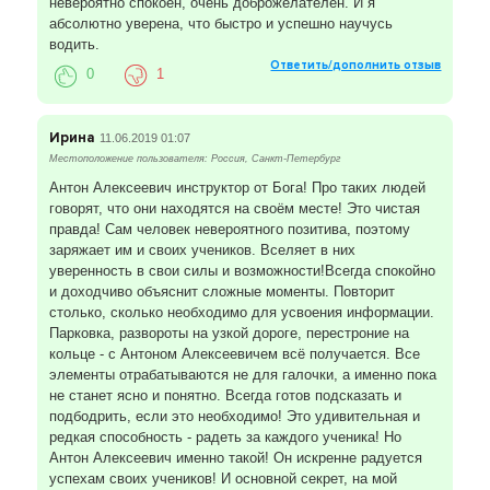
невероятно спокоен, очень доброжелателен. И я
Звоните, приходите. Антон.
абсолютно уверена, что быстро и успешно научусь
Катаемся в северных районах.
водить.
Ответить/дополнить отзыв
0
1
Ирина
11.06.2019 01:07
Местоположение пользователя: Россия, Санкт-Петербург
Антон Алексеевич инструктор от Бога! Про таких людей
говорят, что они находятся на своём месте! Это чистая
правда! Сам человек невероятного позитива, поэтому
заряжает им и своих учеников. Вселяет в них
уверенность в свои силы и возможности!Всегда спокойно
и доходчиво объяснит сложные моменты. Повторит
столько, сколько необходимо для усвоения информации.
Парковка, развороты на узкой дороге, перестроние на
кольце - с Антоном Алексеевичем всё получается. Все
элементы отрабатываются не для галочки, а именно пока
не станет ясно и понятно. Всегда готов подсказать и
подбодрить, если это необходимо! Это удивительная и
редкая способность - радеть за каждого ученика! Но
Антон Алексеевич именно такой! Он искренне радуется
успехам своих учеников! И основной секрет, на мой