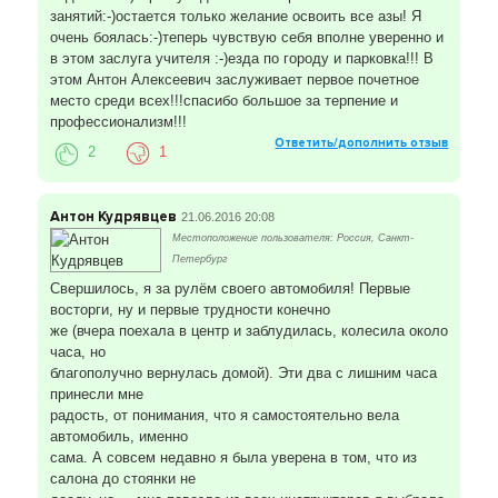
занятий:-)остается только желание освоить все азы! Я
очень боялась:-)теперь чувствую себя вполне уверенно и
в этом заслуга учителя :-)езда по городу и парковка!!! В
этом Антон Алексеевич заслуживает первое почетное
место среди всех!!!спасибо большое за терпение и
профессионализм!!!
Ответить/дополнить отзыв
2
1
Антон Кудрявцев
21.06.2016 20:08
Местоположение пользователя: Россия, Санкт-
Петербург
Свершилось, я за рулём своего автомобиля! Первые
восторги, ну и первые трудности конечно
же (вчера поехала в центр и заблудилась, колесила около
часа, но
благополучно вернулась домой). Эти два с лишним часа
принесли мне
радость, от понимания, что я самостоятельно вела
автомобиль, именно
сама. А совсем недавно я была уверена в том, что из
салона до стоянки не