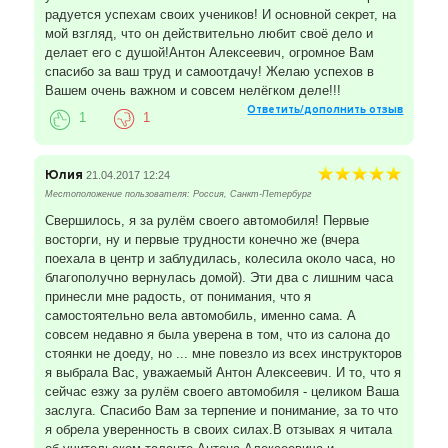
радуется успехам своих учеников! И основной секрет, на
мой взгляд, что он действительно любит своё дело и
делает его с душой!Антон Алексеевич, огромное Вам
спасибо за ваш труд и самоотдачу! Желаю успехов в
Вашем очень важном и совсем нелёгком деле!!!
Ответить/дополнить отзыв
1
1
Юлия
21.04.2017 12:24
Местоположение пользователя: Россия, Санкт-Петербург
Свершилось, я за рулём своего автомобиля! Первые
восторги, ну и первые трудности конечно же (вчера
поехала в центр и заблудилась, колесила около часа, но
благополучно вернулась домой). Эти два с лишним часа
принесли мне радость, от понимания, что я
самостоятельно вела автомобиль, именно сама. А
совсем недавно я была уверена в том, что из салона до
стоянки не доеду, но ... мне повезло из всех инструкторов
я выбрала Вас, уважаемый Антон Алексеевич. И то, что я
сейчас езжу за рулём своего автомобиля - целиком Ваша
заслуга. Спасибо Вам за терпение и понимание, за то что
я обрела уверенность в своих силах.В отзывах я читала