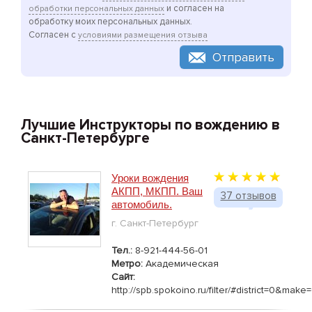
и согласен на
обработки персональных данных
обработку моих персональных данных.
Согласен с
условиями размещения отзыва
Отправить
Лучшие Инструкторы по вождению в
Санкт-Петербурге
Уроки вождения
АКПП, МКПП. Ваш
37 отзывов
автомобиль.
г. Санкт-Петербург
Тел.:
8-921-444-56-01
Метро:
Академическая
Сайт:
http://spb.spokoino.ru/filter/#district=0