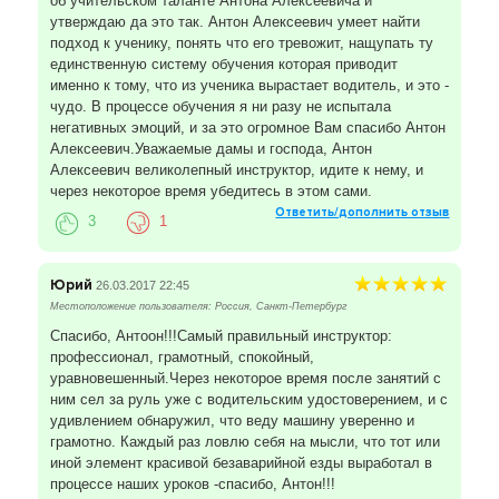
об учительском таланте Антона Алексеевича и
утверждаю да это так. Антон Алексеевич умеет найти
подход к ученику, понять что его тревожит, нащупать ту
единственную систему обучения которая приводит
именно к тому, что из ученика вырастает водитель, и это -
чудо. В процессе обучения я ни разу не испытала
негативных эмоций, и за это огромное Вам спасибо Антон
Алексеевич.Уважаемые дамы и господа, Антон
Алексеевич великолепный инструктор, идите к нему, и
через некоторое время убедитесь в этом сами.
Ответить/дополнить отзыв
3
1
Юрий
26.03.2017 22:45
Местоположение пользователя: Россия, Санкт-Петербург
Cпасибо, Антоон!!!Самый правильный инструктор:
профессионал, грамотный, спокойный,
уравновешенный.Через некоторое время после занятий с
ним сел за руль уже с водительским удостоверением, и с
удивлением обнаружил, что веду машину уверенно и
грамотно. Каждый раз ловлю себя на мысли, что тот или
иной элемент красивой безаварийной езды выработал в
процессе наших уроков -спасибо, Антон!!!