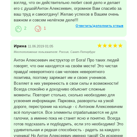
взгляд, что он действительно любит своё дело и делает
его с душой!Антон Алексеевич, огромное Вам спасибо за
ваш труд и самоотдачу! Желаю успехов в Вашем очень
важном и совсем нелёгком деле!!!
Ответить/дополнить отзыв
2
1
Ирина
11.06.2019 01:05
Местоположение пользователя: Россия, Санкт-Петербург
Антон Алексеевич инструктор от Бога! Про таких людей
говорят, что они находятся на своём месте! Это чистая
правда! невероятного сам человек невероятного
позитива, поэтому заряжает им и своих учеников.
Вселяет в них уверенность в свои силы и возможности!
Всегда спокойно и доходчиво объяснит сложные
моменты. Повторит столько, сколько необходимо для
усвоения информации. Парковка, развороты на узкой
дороге, перестроние на кольце - с Антоном Алексеевичем
всё получается. Все элементы отрабатываются не для
галочки, а именно пока не станет ясно и понятно. Всегда
готов подсказать и подбодрить, если это необходимо! Это
удивительная и редкая способность - радеть за каждого
ученика! Но Антон Алексеевич именно такой! Он искренне