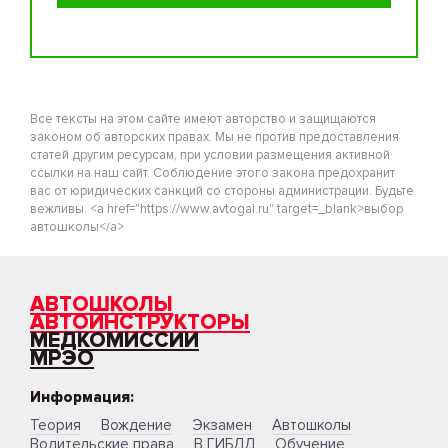
Все тексты на этом сайте имеют авторство и защищаются
законом об авторских правах. Мы не против предоставления
статей другим ресурсам, при условии размещения активной
ссылки на наш сайт. Соблюдение этого закона предохранит
вас от юридических санкций со стороны администрации. Будьте
вежливы. <a href="https://www.avtogai.ru" target=_blank>выбор
автошколы</a>
АВТОШКОЛЫ
АВТОИНСТРУКТОРЫ
МЕДКОМИССИИ
МРЭО
Информация:
Теория
Вождение
Экзамен
Автошколы
Водительские права
В ГИБДД
Обучение