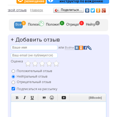
размещение
инструктор по вождению
Отзывы
ить свой отзыв
Наверх
Поделиться…
0
0
0
0
Все
Полезн
Положит
Отрицат
Нейтр
+
Добавить отзыв
или
Войти
Оценка
Положительный отзыв
Нейтральный отзыв
Отрицательный отзыв
Подписаться на рассылку






[BBcode]