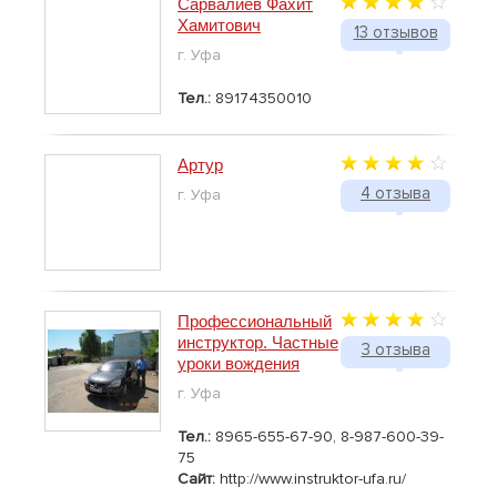
Сарвалиев Фахит
Хамитович
13 отзывов
г. Уфа
Тел.:
89174350010
Артур
4 отзыва
г. Уфа
Профессиональный
инструктор. Частные
3 отзыва
уроки вождения
г. Уфа
Тел.:
8965-655-67-90, 8-987-600-39-
75
Сайт:
http://www.instruktor-ufa.ru/