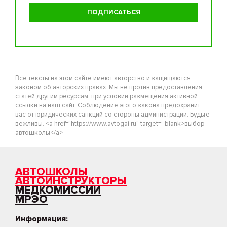
Все тексты на этом сайте имеют авторство и защищаются
законом об авторских правах. Мы не против предоставления
статей другим ресурсам, при условии размещения активной
ссылки на наш сайт. Соблюдение этого закона предохранит
вас от юридических санкций со стороны администрации. Будьте
вежливы. <a href="https://www.avtogai.ru" target=_blank>выбор
автошколы</a>
АВТОШКОЛЫ
АВТОИНСТРУКТОРЫ
МЕДКОМИССИИ
МРЭО
Информация: