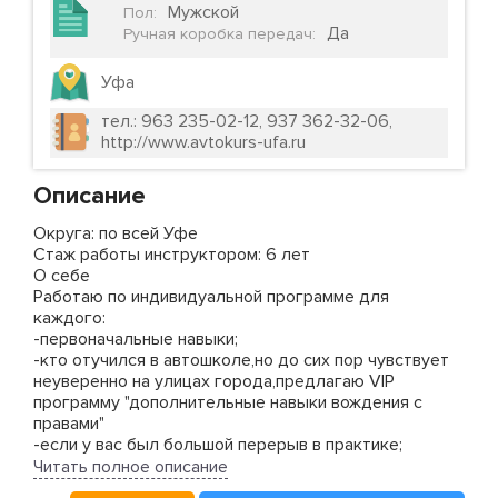
Мужской
Пол
:
Да
Ручная коробка передач
:
Уфа
тел.: 963 235-02-12, 937 362-32-06,
http://www.avtokurs-ufa.ru
Описание
Округа: по всей Уфе
Стаж работы инструктором: 6 лет
О себе
Работаю по индивидуальной программе для
каждого:
-первоначальные навыки;
-кто отучился в автошколе,но до сих пор чувствует
неуверенно на улицах города,предлагаю VIP
программу "дополнительные навыки вождения с
правами"
-если у вас был большой перерыв в практике;
Я считаю,что нет "безнадежных" и возраст не
Читать полное описание
преграда.Если вы целеустремленные,значит ВАМ ко