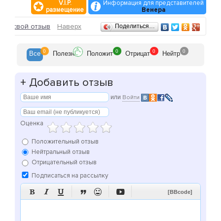
V.I.P.
Информация для представителей
мне.
размещение
Венера
Найду общий язык со всеми.
Отзывы
ить свой отзыв
Наверх
Поделиться…
Машины и цены за урок
Chevrolet Aveo
Коробка передач: механика
0
0
0
0
Все
Полезн
Положит
Отрицат
Нейтр
Стоимость:
60 минут — 250 рублей
+
Добавить отзыв
или
Войти
Оценка
Положительный отзыв
Нейтральный отзыв
Отрицательный отзыв
Подписаться на рассылку






[BBcode]