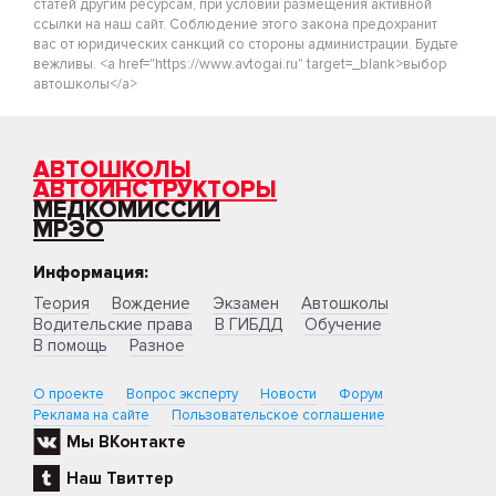
статей другим ресурсам, при условии размещения активной
ссылки на наш сайт. Соблюдение этого закона предохранит
вас от юридических санкций со стороны администрации. Будьте
вежливы. <a href="https://www.avtogai.ru" target=_blank>выбор
автошколы</a>
АВТОШКОЛЫ
АВТОИНСТРУКТОРЫ
МЕДКОМИССИИ
МРЭО
Информация:
Теория
Вождение
Экзамен
Автошколы
Водительские права
В ГИБДД
Обучение
В помощь
Разное
О проекте
Вопрос эксперту
Новости
Форум
Реклама на сайте
Пользовательское соглашение
Мы ВКонтакте
Наш Твиттер