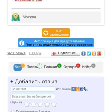
Москва
V.I.P.
размещение
Информация для представителей
Поменять водительское удостоверение
Отзывы
ить свой отзыв
Наверх
Поделиться…
0
0
0
0
Все
Полезн
Положит
Отрицат
Нейтр
+
Добавить отзыв
или
Войти
Оценка
Положительный отзыв