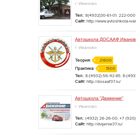
г. Иваново
Тел.:
8(4932)30-61-01, 222-000
Сайт:
http://www.avtoshkola-iva
Автошкола ДОСААФ Иванов
г. Иваново
Теория:
21600
Практика:
1500
Тел.:
8-(4932)-56-42-85; 8-(493
Сайт:
http://dosaaf37.ru/
Автошкола "Движение"
г. Иваново
Тел.:
(4932) 26-26-00, +7 (920
Сайт:
http://dvijenie37.ru/