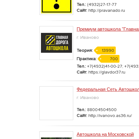
Тел.:
(4932)27-17-77
Сайт:
http://pravanado.ru
Премиум автошкола "Главная
г. Иваново
Теория:
13990
Практика:
700
Тел.:
+7(4932)41-00-27; +7(493
Сайт:
https://glavdor37.ru
Федеральная Сеть Автошко
г. Иваново
Тел.:
88004504500
Сайт:
http://ivanovo.as36.ru/
Автошкола на Московской