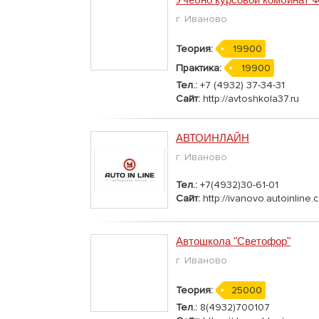
г. Иваново
Теория:
19900
Практика:
19900
Тел.:
+7 (4932) 37-34-31
Сайт:
http://avtoshkola37.ru
АВТОИНЛАЙН
г. Иваново
Тел.:
+7(4932)30-61-01
Сайт:
http://ivanovo.autoinline.
Автошкола "Светофор"
г. Иваново
Теория:
25000
Тел.:
8(4932)700107