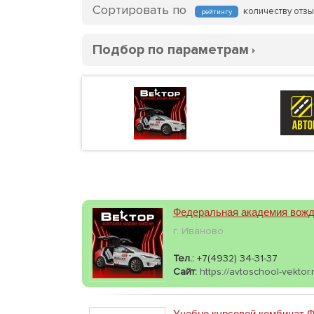
Сортировать по
количеству отз
рейтингу
Подбор по параметрам
Федеральная академия вожд
г. Иваново
Тел.:
+7(4932) 34-31-37
Сайт:
https://avtoschool-vektor
Учебно курсовой комбинат