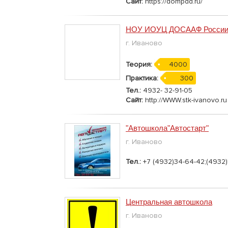
Сайт:
https://dompdd.ru/
НОУ ИОУЦ ДОСААФ Росси
г. Иваново
Теория:
4000
Практика:
300
Тел.:
4932- 32-91-05
Сайт:
http://WWW.stk-ivanovo.ru
"Автошкола"Автостарт"
г. Иваново
Тел.:
+7 (4932)34-64-42;(4932)
Центральная автошкола
г. Иваново