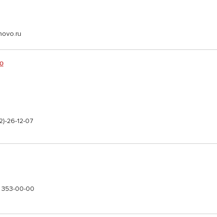
novo.ru
о
2)-26-12-07
) 353-00-00