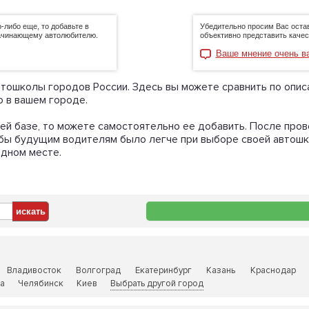
-либо еще, то добавьте в
Убедительно просим Вас оста
начинающему автолюбителю.
объективно представить качес
Ваше мнение очень в
автошколы городов России. Здесь вы можете сравнить по оп
о в вашем городе.
шей базе, то можете самостоятельно ее добавить. После про
тобы будущим водителям было легче при выборе своей автошк
одном месте.
Владивосток
Волгоград
Екатеринбург
Казань
Краснодар
а
Челябинск
Киев
Выбрать другой город