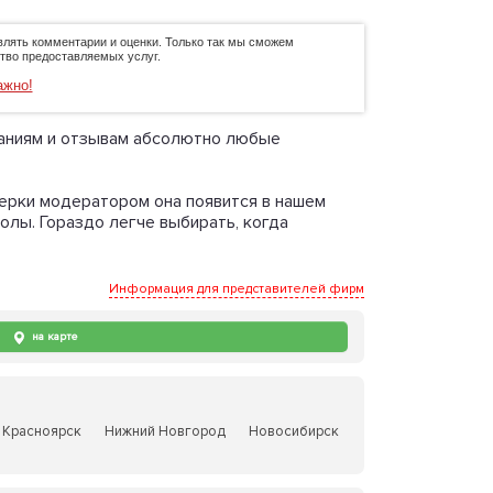
влять комментарии и оценки. Только так мы сможем
тво предоставляемых услуг.
ажно!
исаниям и отзывам абсолютно любые
верки модератором она появится в нашем
олы. Гораздо легче выбирать, когда
Информация для представителей фирм
на карте
Красноярск
Нижний Новгород
Новосибирск