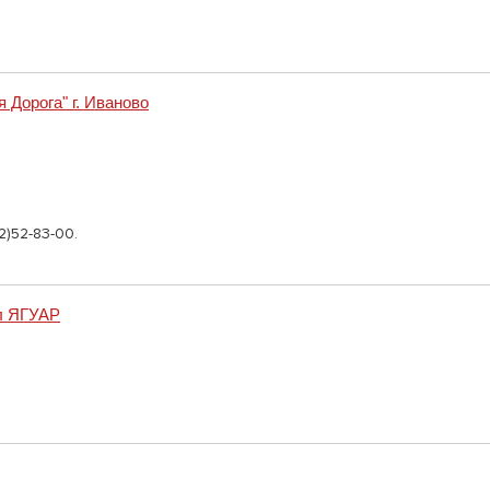
 Дорога" г. Иваново
2)52-83-00.
л ЯГУАР