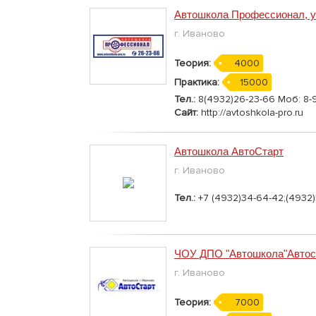
Автошкола Профессионал, ул
г. Иваново
Теория:
4000
Практика:
15000
Тел.:
8(4932)26-23-66 Моб: 8-9
Сайт:
http://avtoshkola-pro.ru
Автошкола АвтоСтарт
г. Иваново
Тел.:
+7 (4932)34-64-42;(4932)
ЧОУ ДПО "Автошкола"Автос
г. Иваново
Теория:
7000