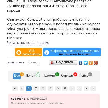
свыше 3000 водителей .В Автошколе работают
лучшее преподаватели и инструктора нашего
города.
Они имеют большой опыт работы, являются не
однократными призерами и победителями конкурсов
«Виртуоз руля». Наши преподаватели имеют высшею
педагогическую категорию, и прошли стажировку в
г.Москве.
Читать полное описание
Руководство школы в июне 2009 г. будет проходить
V.I.P.
Информация для представителей
стажировку по изучению зарубежного опыта
размещение
Автошкола Автомаг
подготовки водителей в Берлине. Благодаря опыту и
стажу педагогического коллектива НОУ
Отзывы
ить свой отзыв
Наверх
Поделиться…
«Автошкола» Автомаг» является лидером в
качественной подготовки водителей категории «В» в
г. Копейске.
75
27
8
40
Все
Полезн
Положит
Отрицат
Нейтр
Стоимость обучения в нашей автошколе составляет:
теоретический курс - 10000 руб., практический курс
«
‹
1
2
3
4
5
6
7
8
›
»
- 200р. одно занятие.
светлана
22.08.2016 20:25
Мы ждем Вас в нашей автошколе!
Местоположение пользователя: Россия, Копейск