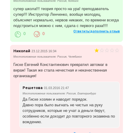
Местоположение пользователя: Россия, Копейск
супер школа!!! теория просто на ура! преподаватель
супер!!! Инструктор Ленченко, вообще молодец,
объясняет нормально, нервов никаких, по времени всегда
подстроиться можно с ним, сдала с первого раза!!!!
Ответить/дополнить отзыв
0
0
Николай
23.12.2015 16:34
Местоположение пользователя: Россия, Челябинск
Гиске Евгений Константинович превратил автомаг в
вираж! Такая же стала нечестная и некачественная
организация!
Решетова
01.03.2016 21:47
Местоположение пользователя: Россия, Екатеринбург
Да Гиске хозяин и наводит порядок.
Давно пора было выгнать не чистых на руку
сотрудников, которые не учат а деньги берут,
особенно если доходит до повторного экзамена по
вождению.