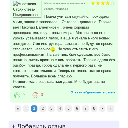
Местоположение пользователя:
Россия, Челябинск
Пошла учиться случайно, проходила
мимо, зашла и записалась. Осталась довольна. Теорию
вёл Николай Валентинович, очень хороший
преподаватель с чувством юмора . Материал на его
уроках усваивается легко, а ещё я узнала много новых
анекдотов. Имя инструктора называть не буду, он просил,
стесняется ,наверное
. Но хочу отметить и его
профессионализм. На занятиях был сдержан, всё было
понятно, очень приятно с ним работать. Теорию сдала без
ошибок, правда, город сдала не с первого раза, не
хватает внимательности. Теперь осталось только права
получить. Большое всем спасибо.
Немного жаль расставаться даже. Мне будет вас не
хватать.
Ответить/дополнить отзыв
0
0
«
‹
1
2
3
4
5
6
7
8
›
»
+
Добавить отзыв