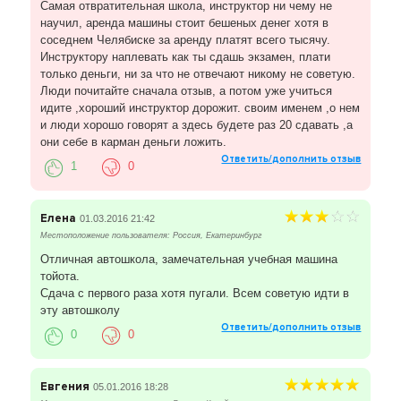
Cамая отвратительная школа, инструктор ни чему не
научил, аренда машины стоит бешеных денег хотя в
соседнем Челябиске за аренду платят всего тысячу.
Инструктору наплевать как ты сдашь экзамен, плати
только деньги, ни за что не отвечают никому не советую.
Люди почитайте сначала отзыв, а потом уже учиться
идите ,хороший инструктор дорожит. своим именем ,о нем
и люди хорошо говорят а здесь будете раз 20 сдавать ,а
они себе в карман деньги ложить.
Ответить/дополнить отзыв
1
0
Елена
01.03.2016 21:42
Местоположение пользователя: Россия, Екатеринбург
Отличная автошкола, замечательная учебная машина
тойота.
Сдача с первого раза хотя пугали. Всем советую идти в
эту автошколу
Ответить/дополнить отзыв
0
0
Евгения
05.01.2016 18:28