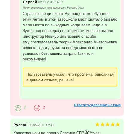
Сергей
02.11.2015 14:37
Местоположение пользователя: Россия, Уфа
Странные вещи пишет Руслан,я тоже обучался
этим летом в этой автошколе мест хватало бывало
мало места по выходным когда всем надо а в
будни все впорядке,по стоимости меньше вышло
,инструктор Ильнур ильгизевич спасибо
ему,преподователь теории Александр Анатольевич
респект. Да и доучится всегда можно кто не
успевают без лишних затрат. Так что я
рекомендую!
Пользователь указал, что проблема, описанная
в данном отзыве, решена!
Ответить/дополнить отзыв
2
2
Руслан
05.05.2011 17:39
Качественно и не дорого.Спасибо СПЭЙСУ:yes: