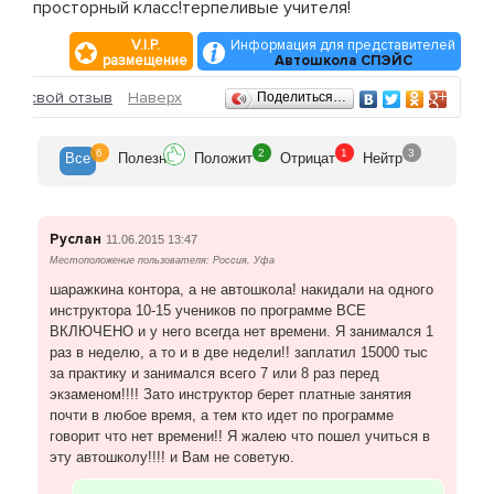
просторный класс!терпеливые учителя!
V.I.P.
Информация для представителей
размещение
Автошкола СПЭЙС
Отзывы
ить свой отзыв
Наверх
Поделиться…
6
2
1
3
Все
Полезн
Положит
Отрицат
Нейтр
Руслан
11.06.2015 13:47
Местоположение пользователя: Россия, Уфа
шаражкина контора, а не автошкола! накидали на одного
инструктора 10-15 учеников по программе ВСЕ
ВКЛЮЧЕНО и у него всегда нет времени. Я занимался 1
раз в неделю, а то и в две недели!! заплатил 15000 тыс
за практику и занимался всего 7 или 8 раз перед
экзаменом!!!! Зато инструктор берет платные занятия
почти в любое время, а тем кто идет по программе
говорит что нет времени!! Я жалею что пошел учиться в
эту автошколу!!!! и Вам не советую.