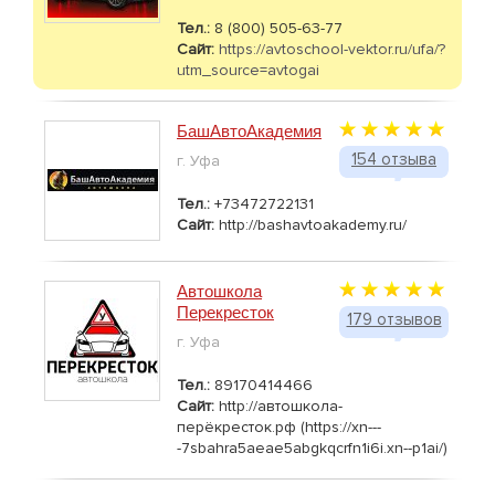
Тел.:
8 (800) 505-63-77
Сайт:
https://avtoschool-vektor.ru/ufa/?
utm_source=avtogai
БашАвтоАкадемия
154 отзыва
г. Уфа
Тел.:
+73472722131
Сайт:
http://bashavtoakademy.ru/
Автошкола
Перекресток
179 отзывов
г. Уфа
Тел.:
89170414466
Сайт:
http://автошкола-
перёкресток.рф (https://xn---
-7sbahra5aeae5abgkqcrfn1i6i.xn--p1ai/)