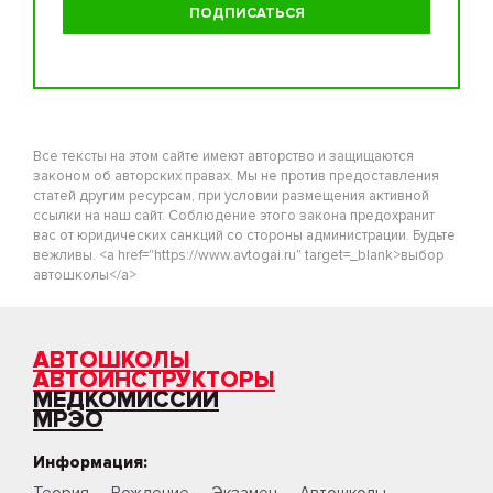
Все тексты на этом сайте имеют авторство и защищаются
законом об авторских правах. Мы не против предоставления
статей другим ресурсам, при условии размещения активной
ссылки на наш сайт. Соблюдение этого закона предохранит
вас от юридических санкций со стороны администрации. Будьте
вежливы. <a href="https://www.avtogai.ru" target=_blank>выбор
автошколы</a>
АВТОШКОЛЫ
АВТОИНСТРУКТОРЫ
МЕДКОМИССИИ
МРЭО
Информация:
Теория
Вождение
Экзамен
Автошколы