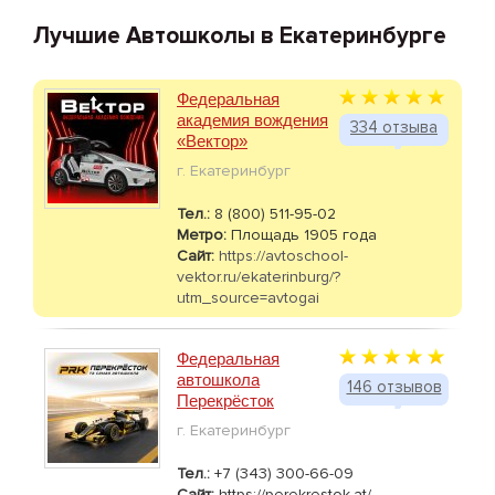
Лучшие Автошколы в Екатеринбурге
Федеральная
академия вождения
334 отзыва
«Вектор»
г. Екатеринбург
Тел.:
8 (800) 511-95-02
Метро:
Площадь 1905 года
Сайт:
https://avtoschool-
vektor.ru/ekaterinburg/?
utm_source=avtogai
Федеральная
автошкола
146 отзывов
Перекрёсток
г. Екатеринбург
Тел.:
+7 (343) 300-66-09
Сайт:
https://perekrestok.at/