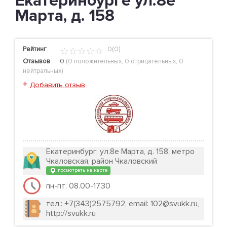
Екатеринбурге ул.8е
Марта, д. 158
Рейтинг
0(0)
Отзывов
0
(
0 положительных
,
0 отрицательных
,
0
нейтральных
)
+
Добавить отзыв
Екатеринбург, ул.8е Марта, д. 158, метро
Чкаловская, район Чкаловский
посмотреть на карте
пн-пт: 08.00-17.30
тел.: +7(343)2575792, email: 102@svukk.ru,
http://svukk.ru