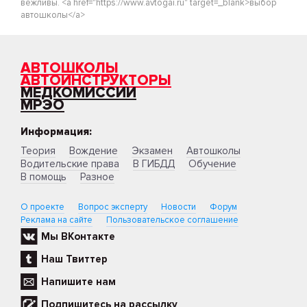
вежливы. <a href="https://www.avtogai.ru" target=_blank>выбор
автошколы</a>
АВТОШКОЛЫ
АВТОИНСТРУКТОРЫ
МЕДКОМИССИИ
МРЭО
Информация:
Теория
Вождение
Экзамен
Автошколы
Водительские права
В ГИБДД
Обучение
В помощь
Разное
О проекте
Вопрос эксперту
Новости
Форум
Реклама на сайте
Пользовательское соглашение
Мы ВКонтакте
Наш Твиттер
Напишите нам
Подпишитесь на рассылку