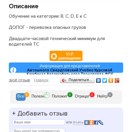
Описание
Обучение на категории: B, C, D, E к C
ДОПОГ - перевозка опасных грузов
Двадцати-часовой технический минимум для
водителей ТС
V.I.P.
размещение
Информация для представителей
Автошкола Свердловский Учебно Курсовой
Комбинат Автомобильного Транспорта ФГУ
Отзывы
ить свой отзыв
Наверх
Поделиться…
0
0
0
0
Все
Полезн
Положит
Отрицат
Нейтр
+
Добавить отзыв
или
Войти