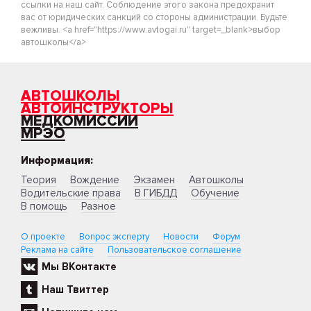
ссылки на наш сайт. Соблюдение этого закона предохранит
вас от юридических санкций со стороны администрации. Будьте
вежливы. <a href="https://www.avtogai.ru" target=_blank>выбор
автошколы</a>
АВТОШКОЛЫ
АВТОИНСТРУКТОРЫ
МЕДКОМИССИИ
МРЭО
Информация:
Теория
Вождение
Экзамен
Автошколы
Водительские права
В ГИБДД
Обучение
В помощь
Разное
О проекте
Вопрос эксперту
Новости
Форум
Реклама на сайте
Пользовательское соглашение
Мы ВКонтакте
Наш Твиттер