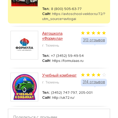
Тел.:
8 (800) 505-63-77
Сайт:
https://avtoschool-vektor.ru/72/?
utm_source=avtogai
Автошкола
«Формула»
313 отзывов
г. Тюмень
Тел.:
+7 (3452) 59-49-54
Сайт:
https://formulaas.ru
Учебный комбинат
314 отзывов
г. Тюмень
Тел.:
(3452) 747-797, 205-001
Сайт:
http://uk72.ru/
Поделиться с друзьями