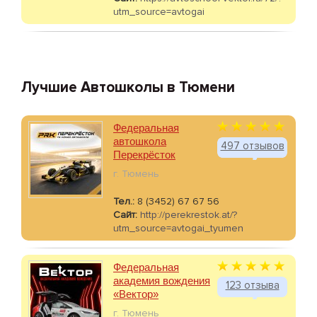
utm_source=avtogai
Лучшие Автошколы в Тюмени
Федеральная
автошкола
497 отзывов
Перекрёсток
г. Тюмень
Тел.:
8 (3452) 67 67 56
Сайт:
http://perekrestok.at/?
utm_source=avtogai_tyumen
Федеральная
академия вождения
123 отзыва
«Вектор»
г. Тюмень