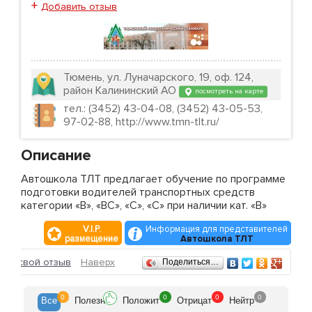
+
Добавить отзыв
Тюмень, ул. Луначарского, 19, оф. 124,
район Калининский АО
посмотреть на карте
тел.: (3452) 43-04-08, (3452) 43-05-53,
97-02-88, http://www.tmn-tlt.ru/
Описание
Автошкола ТЛТ предлагает обучение по программе
подготовки водителей транспортных средств
категории «В», «ВС», «С», «С» при наличии кат. «В»
V.I.P.
Информация для представителей
размещение
Автошкола ТЛТ
Отзывы
ить свой отзыв
Наверх
Поделиться…
0
0
0
0
Все
Полезн
Положит
Отрицат
Нейтр