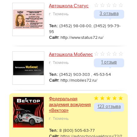
Автошкола Статус
3 отзыва
г. Тюмень
Тел.:
(3452) 98-08-00, (3452) 99-79-
95
Сайт:
http://www.status72.ru/
Автошкола Мобилес
1 отзыв
г. Тюмень
Тел.:
(3452) 903-303 , 45-53-54
Сайт:
http://mobiles72.ru/
Федеральная
академия вождения
123 отзыва
«Вектор»
г. Тюмень
Тел.:
8 (800) 505-63-77
Сайт:
https://avtoschool-vektor.ru/72/?