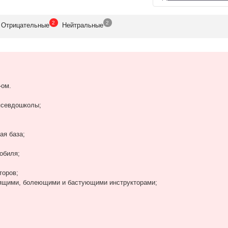
2
2
Отрицат
ельные
Нейтр
альные
-ом.
псевдошколы;
ая база;
обиля;
торов;
пящими, болеющими и бастующими инструкторами;