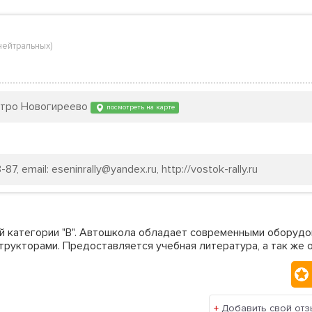
нейтральных
)
 метро Новогиреево
посмотреть на карте
7, email: eseninrally@yandex.ru, http://vostok-rally.ru
й категории "В". Автошкола обладает современными оборудо
рукторами. Предоставляется учебная литература, а так же 
+
Добавить свой отз