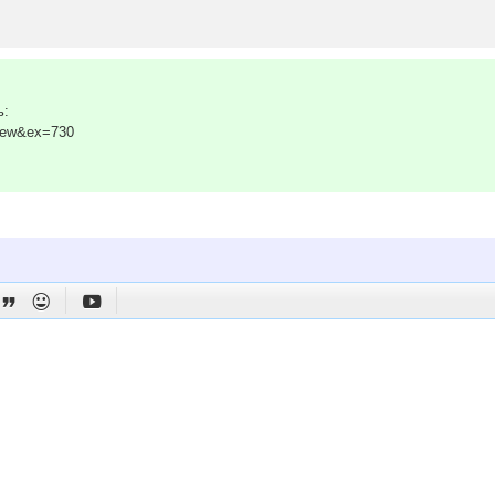
ь:
view&ex=730


