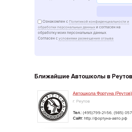
Ознакомлен с
Политикой конфиденциальности и
и согласен на
обработки персональных данных
обработку моих персональных данных.
Согласен с
условиями размещения отзыва
Ближайшие Автошколы в Реуто
Автошкола Фортуна (Реутов)
г. Реутов
Тел.:
(495)799-21-56, (985) 057
Сайт:
http://фортуна-авто.рф