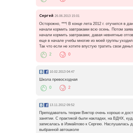
Сергей
26.06.2013 15:01
Осторожно, ***! В конце лета 2012 г. отучился в 
начали кормить завтраками всю осень. Потом заяви
начали кормить завтраками, давая невнятные отгов
еще в начале учебы многие из моей группы уходили
Так что если не хотите впустую тратить свои деньг
2
0
10.02.2013 04:47
Школа превосходная
0
2
13.11.2012 09:52
Преподаватель теории Виктор очень хорошо и дост
занятии. С практикой были накладки, на ВДНХ, куда
записалась в Измайлово к Сергею. Наслушалась до 
выбранной автошколе