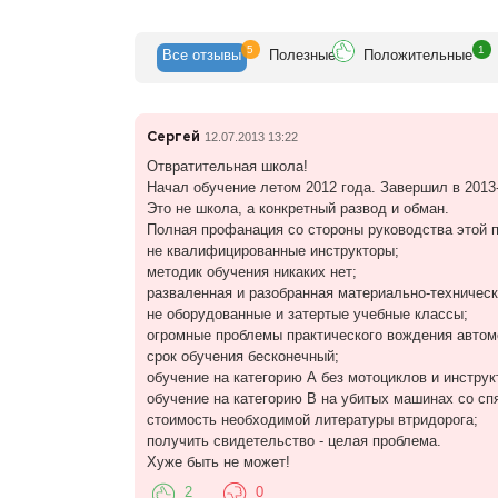
5
1
Все
отзывы
Полезн
ые
Положит
ельные
Сергей
12.07.2013 13:22
Отвратительная школа!
Начал обучение летом 2012 года. Завершил в 2013
Это не школа, а конкретный развод и обман.
Полная профанация со стороны руководства этой 
не квалифицированные инструкторы;
методик обучения никаких нет;
разваленная и разобранная материально-техническ
не оборудованные и затертые учебные классы;
огромные проблемы практического вождения автом
cрок обучения бесконечный;
oбучение на категорию А без мотоциклов и инструк
обучение на категорию В на убитых машинах со с
стоимость необходимой литературы втридорога;
получить свидетельство - целая проблема.
Хуже быть не может!
2
0