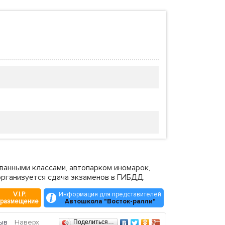
ванными классами, автопарком иномарок,
организуется сдача экзаменов в ГИБДД.
V.I.P.
Информация для представителей
размещение
Автошкола "Восток-ралли"
ыв
Наверх
Поделиться…