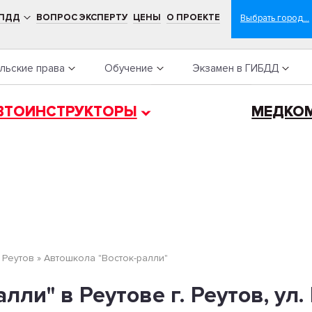
 ПДД
ВОПРОС ЭКСПЕРТУ
ЦЕНЫ
О ПРОЕКТЕ
льские права
Обучение
Экзамен в ГИБДД
ВТОИНСТРУКТОРЫ
МЕДКО
»
Реутов
»
Автошкола "Восток-ралли"
ли" в Реутове г. Реутов, ул. 