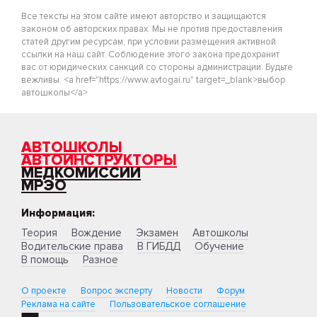
Все тексты на этом сайте имеют авторство и защищаются
законом об авторских правах. Мы не против предоставления
статей другим ресурсам, при условии размещения активной
ссылки на наш сайт. Соблюдение этого закона предохранит
вас от юридических санкций со стороны администрации. Будьте
вежливы. <a href="https://www.avtogai.ru" target=_blank>выбор
автошколы</a>
АВТОШКОЛЫ
АВТОИНСТРУКТОРЫ
МЕДКОМИССИИ
МРЭО
Информация:
Теория
Вождение
Экзамен
Автошколы
Водительские права
В ГИБДД
Обучение
В помощь
Разное
О проекте
Вопрос эксперту
Новости
Форум
Реклама на сайте
Пользовательское соглашение