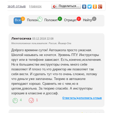
Отзывы
ить свой отзыв
Наверх
Поделиться…
2
0
0
2
Все
Полезн
Положит
Отрицат
Нейтр
Лентосичка
03.12.2018 22:08
Местоположение пользователя: Россия, Йошкар-Ола
Доброго времени суток! Автошкола просто ужасная.
Школой называть не хочется. Уровень ПТУ. Инструкторы
орут или в телефоне зависают. Есть,конечно,исключения.
Но в большинстве инструкторы очень много себе
позволяют И плохо то,что директор им позволяет так
себя вести. И сделать тут что-то очень сложно, потому
что деньги уже заплачены. Теорию в автошколе
преподают хорошо. Сравнить не с чем,но в
целом,довольна. За теорию спасибо. А инструкторы
хорошие в клаксоне и доссаф.
Ответить/дополнить отзыв
4
1