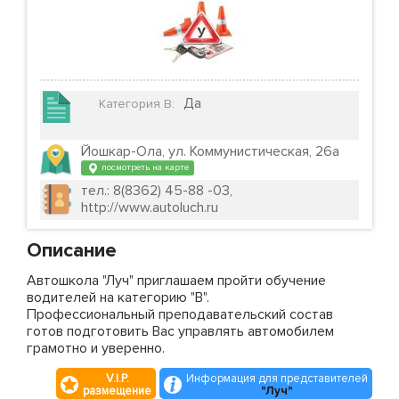
Да
Категория B
:
Йошкар-Ола, ул. Коммунистическая, 26а
посмотреть на карте
тел.: 8(8362) 45-88 -03,
http://www.autoluch.ru
Описание
Автошкола "Луч" приглашаем пройти обучение
водителей на категорию "В".
Профессиональный преподавательский состав
готов подготовить Вас управлять автомобилем
грамотно и уверенно.
V.I.P.
Информация для представителей
размещение
"Луч"