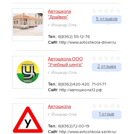
Автошкола
"Драйвер"
5 отзывов
г. Йошкар-Ола
Тел.:
8(8362) 55-12-76
Сайт:
http://www.avtoshkola-driver.ru
Автошкола ООО
"Учебный центр"
2 отзыва
г. Йошкар-Ола
Тел.:
8(8362)420-420, 71-01-71
Сайт:
http://автошкола12.рф
Автошкола
1 отзыв
г. Йошкар-Ола
Тел.:
8(8362)72-00-19
Сайт:
http://www.avtoshkola-sentr.ru/