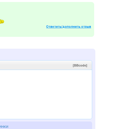
Ответить/дополнить отзыв
[BBcode]
инки