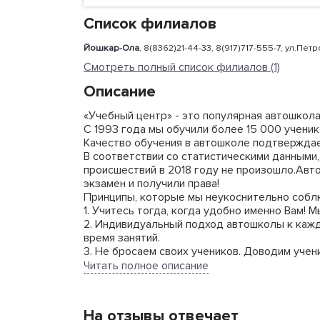
Список филиалов
Йошкар-Ола
, 8(8362)21-44-33, 8(917)717-555-7, ул.Пе
Смотреть полный список филиалов (1)
Описание
«Учебный центр» - это популярная автошкол
С 1993 года мы обучили более 15 000 ученик
Качество обучения в автошколе подтвержда
В соответствии со статистическими данными
происшествий в 2018 году не произошло.Авт
экзамен и получили права!
Принципы, которые мы неукоснительно собл
1. Учитесь тогда, когда удобно именно Вам!
2. Индивидуальный подход автошколы к кажд
время занятий.
3. Не бросаем своих учеников. Доводим учен
4. Используем только актуальное и совреме
Читать полное описание
Наши особенности:
1. Автопарк учебного центра составляет бол
На отзывы отвечает
автоматическими коробками передач).