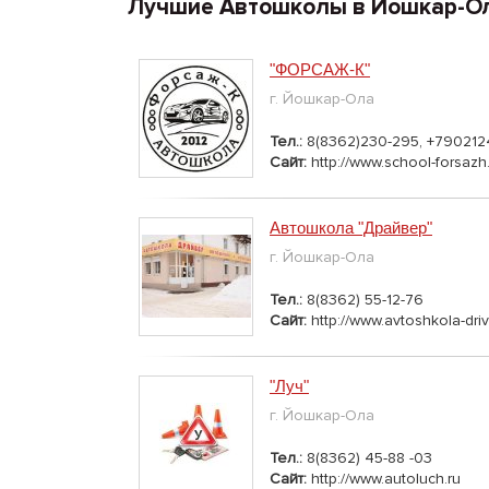
Лучшие Автошколы в Йошкар-О
"ФОРСАЖ-К"
г. Йошкар-Ола
Тел.:
8(8362)230-295, +79021
Сайт:
http://www.school-forsazh.
Автошкола "Драйвер"
г. Йошкар-Ола
Тел.:
8(8362) 55-12-76
Сайт:
http://www.avtoshkola-driv
"Луч"
г. Йошкар-Ола
Тел.:
8(8362) 45-88 -03
Сайт:
http://www.autoluch.ru