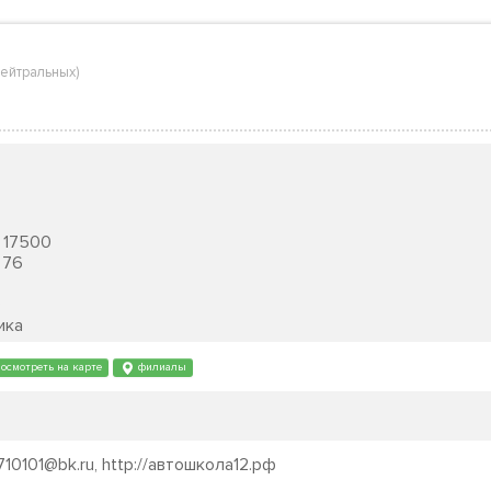
нейтральных
)
17500
76
9
ика
осмотреть на карте
филиалы
 710101@bk.ru, http://автошкола12.рф