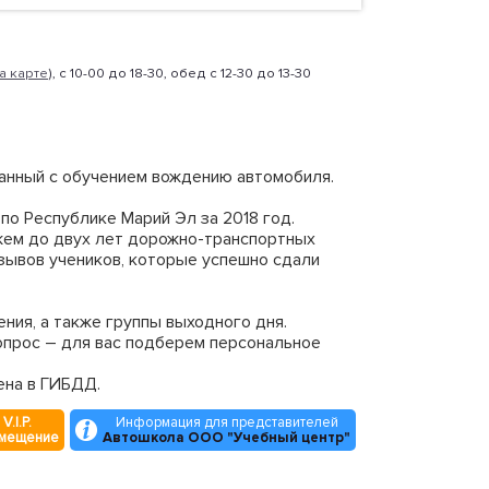
а карте
), с 10-00 до 18-30, обед с 12-30 до 13-30
занный с обучением вождению автомобиля.
о Республике Марий Эл за 2018 год.
ажем до двух лет дорожно-транспортных
зывов учеников, которые успешно сдали
ения, а также группы выходного дня.
опрос – для вас подберем персональное
ена в ГИБДД.
V.I.P.
Информация для представителей
змещение
Автошкола ООО "Учебный центр"
оизводства (с механическими и