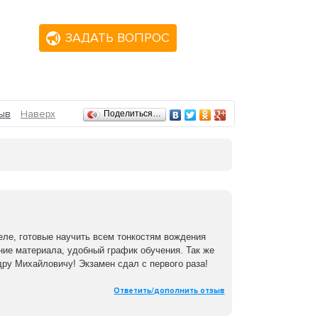
разовательную деятельность на легальной,
ЗАДАТЬ ВОПРОС
 центре города, потому добраться до нас
уппы, ценах на обучение, акциях, скидках,
ыв
Наверх
Поделиться…
ле, готовые научить всем тонкостям вождения
ние материала, удобный график обучения. Так же
ру Михайловичу! Экзамен сдал с первого раза!
Ответить/дополнить отзыв