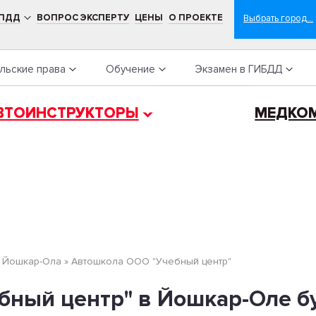
 ПДД
ВОПРОС ЭКСПЕРТУ
ЦЕНЫ
О ПРОЕКТЕ
льские права
Обучение
Экзамен в ГИБДД
ВТОИНСТРУКТОРЫ
МЕДКО
»
Йошкар-Ола
»
Автошкола ООО "Учебный центр"
бный центр" в Йошкар-Оле б