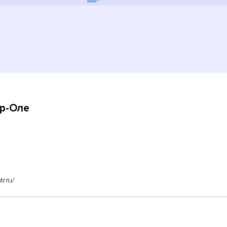
р-Оле
r.ru/