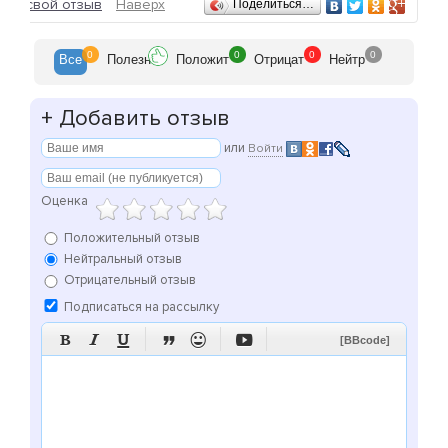
Отзывы
ить свой отзыв
Наверх
Поделиться…
0
0
0
0
Все
Полезн
Положит
Отрицат
Нейтр
+
Добавить отзыв
или
Войти
Оценка
Положительный отзыв
Нейтральный отзыв
Отрицательный отзыв
Подписаться на рассылку






[BBcode]