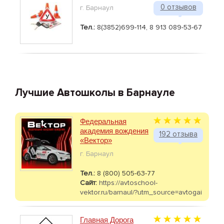
0 отзывов
г. Барнаул
Тел.:
8(3852)699-114, 8 913 089-53-67
Лучшие Автошколы в Барнауле
Федеральная
академия вождения
192 отзыва
«Вектор»
г. Барнаул
Тел.:
8 (800) 505-63-77
Сайт:
https://avtoschool-
vektor.ru/barnaul/?utm_source=avtogai
Главная Дорога