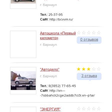
г. Барнаул
Тел.:
25-37-95
Сайт:
http://bcvvm.ru/
Автошкола «Первый
километр»
0 отзывов
г. Барнаул
"Автодело"
3 отзыва
г. Барнаул
Тел.:
8(3852) 77-65-45
Сайт:
http://xn---
-7sbbahcli2cge2addb7ci3i.xn--p1ai/
"ЭНЕРГИЯ"