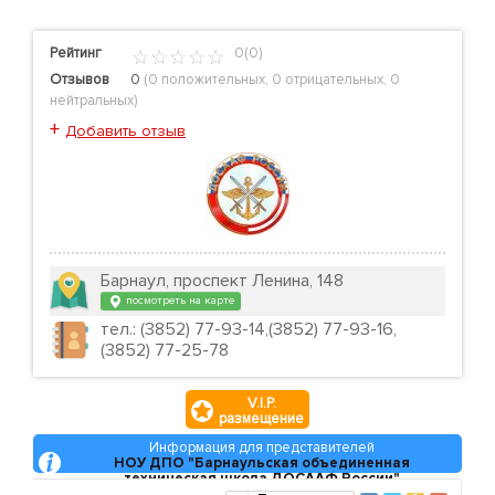
Рейтинг
0(0)
Отзывов
0
(
0 положительных
,
0 отрицательных
,
0
нейтральных
)
+
Добавить отзыв
Барнаул, проспект Ленина, 148
посмотреть на карте
тел.: (3852) 77-93-14,(3852) 77-93-16,
(3852) 77-25-78
V.I.P.
размещение
Информация для представителей
НОУ ДПО "Барнаульская объединенная
техническая школа ДОСААФ России"