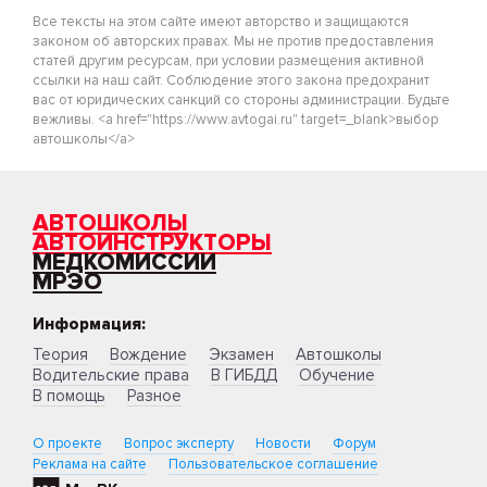
Все тексты на этом сайте имеют авторство и защищаются
законом об авторских правах. Мы не против предоставления
статей другим ресурсам, при условии размещения активной
ссылки на наш сайт. Соблюдение этого закона предохранит
вас от юридических санкций со стороны администрации. Будьте
вежливы. <a href="https://www.avtogai.ru" target=_blank>выбор
автошколы</a>
АВТОШКОЛЫ
АВТОИНСТРУКТОРЫ
МЕДКОМИССИИ
МРЭО
Информация:
Теория
Вождение
Экзамен
Автошколы
Водительские права
В ГИБДД
Обучение
В помощь
Разное
О проекте
Вопрос эксперту
Новости
Форум
Реклама на сайте
Пользовательское соглашение