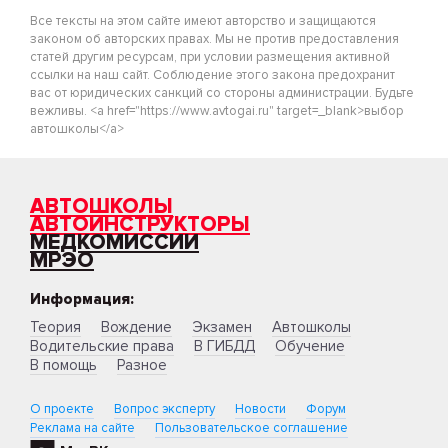
Все тексты на этом сайте имеют авторство и защищаются
законом об авторских правах. Мы не против предоставления
статей другим ресурсам, при условии размещения активной
ссылки на наш сайт. Соблюдение этого закона предохранит
вас от юридических санкций со стороны администрации. Будьте
вежливы. <a href="https://www.avtogai.ru" target=_blank>выбор
автошколы</a>
АВТОШКОЛЫ
АВТОИНСТРУКТОРЫ
МЕДКОМИССИИ
МРЭО
Информация:
Теория
Вождение
Экзамен
Автошколы
Водительские права
В ГИБДД
Обучение
В помощь
Разное
О проекте
Вопрос эксперту
Новости
Форум
Реклама на сайте
Пользовательское соглашение