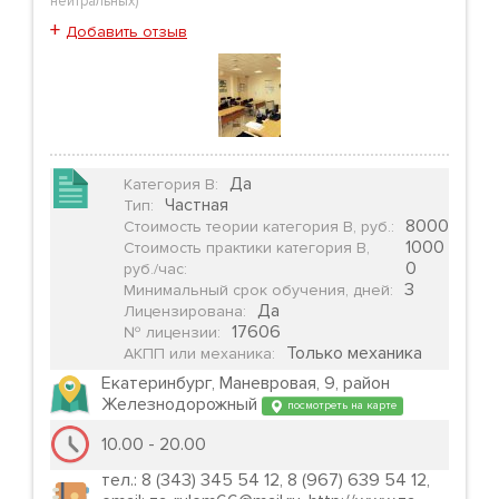
нейтральных
)
+
Добавить отзыв
Да
Категория B
:
Частная
Тип
:
8000
Стоимость теории категория B, руб.
:
1000
Стоимость практики категория B,
0
руб./час
:
3
Минимальный срок обучения, дней
:
Да
Лицензирована
:
17606
№ лицензии
:
Только механика
АКПП или механика
:
Екатеринбург, Маневровая, 9, район
Железнодорожный
посмотреть на карте
10.00 - 20.00
тел.: 8 (343) 345 54 12, 8 (967) 639 54 12,