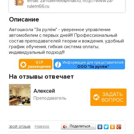
email: za-rulem66@mail.ru, http://www.za-
rulem66.ru
Описание
Автошкола "За рулём" - уверенное управление
автомобилем с первых дней!!! Профессиональный
состав преподавателей теории и вождения, удобный
график обучения, гибкая система оплаты,
индивидуальный подход!!!
V.I.P.
Информация для представителей
размещение
ООО "За рулём"
На отзывы отвечает
Алексей
ЗАДАТЬ
Преподаватель
ВОПРОС
Отзывы
ить свой отзыв
Наверх
Поделиться…