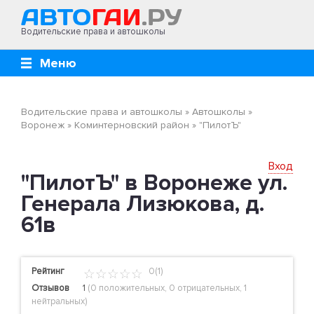
Водительские права и автошколы
Меню
Водительские права и автошколы
»
Автошколы
»
Воронеж
»
Коминтерновский район
»
"ПилотЪ"
Вход
"ПилотЪ" в Воронеже ул.
Генерала Лизюкова, д.
61в
Рейтинг
0(1)
Отзывов
1
(
0 положительных
,
0 отрицательных
,
1
нейтральных
)