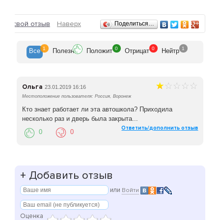
Отзывы
ить свой отзыв
Наверх
Поделиться…
1
0
0
1
Все
Полезн
Положит
Отрицат
Нейтр
Ольга
23.01.2019 16:16
Местоположение пользователя: Россия, Воронеж
Кто знает работает ли эта автошкола? Приходила
несколько раз и дверь была закрыта...
Ответить/дополнить отзыв
0
0
+
Добавить отзыв
или
Войти
Оценка