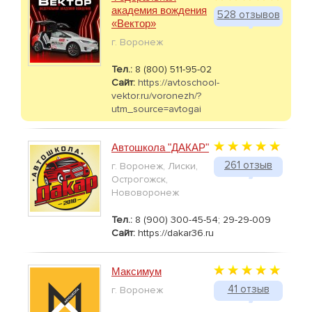
академия вождения
528 отзывов
«Вектор»
г. Воронеж
Тел.:
8 (800) 511-95-02
Сайт:
https://avtoschool-
vektor.ru/voronezh/?
utm_source=avtogai
Автошкола "ДАКАР"
261 отзыв
г. Воронеж, Лиски,
Острогожск,
Нововоронеж
Тел.:
8 (900) 300-45-54; 29-29-009
Сайт:
https://dakar36.ru
Максимум
41 отзыв
г. Воронеж