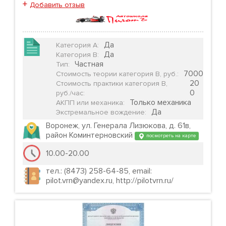
+
Добавить отзыв
Да
Категория А
:
Да
Категория B
:
Частная
Тип
:
7000
Стоимость теории категория B, руб.
:
20
Стоимость практики категория B,
0
руб./час
:
Только механика
АКПП или механика
:
Да
Экстремальное вождение
:
Воронеж, ул. Генерала Лизюкова, д. 61в,
район Коминтерновский
посмотреть на карте
10.00-20.00
тел.: (8473) 258-64-85, email:
pilot.vrn@yandex.ru, http://pilotvrn.ru/