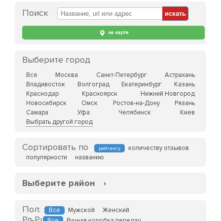
Поиск
на карте
Выберите город
Все
Москва
Санкт-Петербург
Астрахань
Владивосток
Волгоград
Екатеринбург
Казань
Краснодар
Красноярск
Нижний Новгород
Новосибирск
Омск
Ростов-на-Дону
Рязань
Самара
Уфа
Челябинск
Киев
Выбрать другой город
Сортировать по
количеству отзывов
рейтингу
популярности
названию
Выберите район
Пол:
Все
Мужской
Женский
Все
Ручная коробка передач