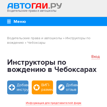
Водительские права и автошколы
Меню
Водительские права и автошколы
»
Инструкторы по
вождению
»
Чебоксары
Вход
Инструкторы по
вождению в Чебоксарах
Добавить
ВИП-
Добавить
инструктора
размещение
отзыв
Информация для представителей фирм