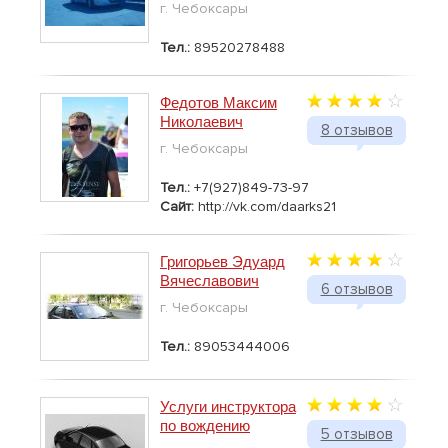
г. Чебоксары
Тел.:
89520278488
Федотов Максим
Николаевич
8 отзывов
г. Чебоксары
Тел.:
+7(927)849-73-97
Сайт:
http://vk.com/daarks21
Григорьев Эдуард
Вячеславович
6 отзывов
г. Чебоксары
Тел.:
89053444006
Услуги инструктора
по вождению
5 отзывов