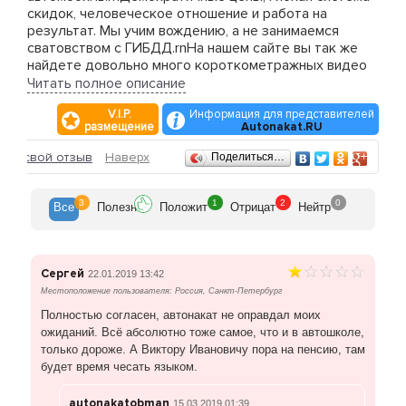
скидок, человеческое отношение и работа на
результат. Мы учим вождению, а не занимаемся
сватовством с ГИБДД.rnНа нашем сайте вы так же
найдете довольно много короткометражных видео
уроков, в которых инструктор рассказывает
Читать полное описание
тонкости и хитрости вождения автомобиля, а так же
V.I.P.
Информация для представителей
объясняет типовые ситуации на дороге.
размещение
Autonakat.RU
Отзывы
ить свой отзыв
Наверх
Поделиться…
3
1
2
0
Все
Полезн
Положит
Отрицат
Нейтр
Сергей
22.01.2019 13:42
Местоположение пользователя: Россия, Санкт-Петербург
Полностью согласен, автонакат не оправдал моих
ожиданий. Всё абсолютно тоже самое, что и в автошколе,
только дороже. А Виктору Ивановичу пора на пенсию, там
будет время чесать языком.
autonakatobman
15.03.2019 01:39