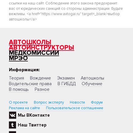
ссылки на наш сайт. Соблюдение этого закона предохранит
вас от юридических санкций со стороны администрации. Будьте
вежливы. <a href="https://www.avtogai.ru" target=_blank>выбор
автошколы</a>
АВТОШКОЛЫ
АВТОИНСТРУКТОРЫ
МЕДКОМИССИИ
МРЭО
Информация:
Теория
Вождение
Экзамен
Автошколы
Водительские права
В ГИБДД
Обучение
В помощь
Разное
О проекте
Вопрос эксперту
Новости
Форум
Реклама на сайте
Пользовательское соглашение
Мы ВКонтакте
Наш Твиттер