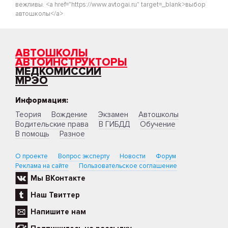
вежливы. <a href="https://www.avtogai.ru" target=_blank>выбор
автошколы</a>
АВТОШКОЛЫ
АВТОИНСТРУКТОРЫ
МЕДКОМИССИИ
МРЭО
Информация:
Теория
Вождение
Экзамен
Автошколы
Водительские права
В ГИБДД
Обучение
В помощь
Разное
О проекте
Вопрос эксперту
Новости
Форум
Реклама на сайте
Пользовательское соглашение
Мы ВКонтакте
Наш Твиттер
Напишите нам