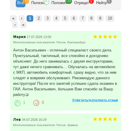
171
165
1
5
Все
Полезн
Положит
Отрицат
Нейтр
«
‹
1
2
3
4
5
6
7
8
9
10
›
»
Мария
17.07.2026 13:00
Местоположение пользователя: Россия, Екатеринбург
Антон Васильевич - отличный специалист своего дела.
Пунктуальный, тактичный, все спокойно и доходчиво
объясняет. До него занималась с двумя инструкторами,
тут даже нечего сравнивать… Обучалась на автомобиле
с МКП, автомобиль комфортный, сразу видно, что за ним
следят и вовремя обслуживают. Рекомендую данного
инструктора! После его занятий успешно сдала экзамен в
ГАИ. Антон Васильевич, большое Вам спасибо за Вашу
работу🤝
Ответить/дополнить отзыв
1
0
Лев
04.07.2026 16:29
Местоположение пользователя: Россия, Арамиль