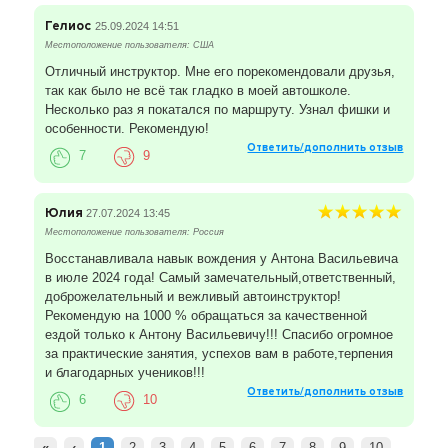
Гелиос
25.09.2024 14:51
Местоположение пользователя: США
Отличный инструктор. Мне его порекомендовали друзья,
так как было не всё так гладко в моей автошколе.
Несколько раз я покатался по маршруту. Узнал фишки и
особенности. Рекомендую!
Ответить/дополнить отзыв
7
9
Юлия
27.07.2024 13:45
Местоположение пользователя: Россия
Восстанавливала навык вождения у Антона Васильевича
в июле 2024 года! Самый замечательный,ответственный,
доброжелательный и вежливый автоинструктор!
Рекомендую на 1000 % обращаться за качественной
ездой только к Антону Васильевичу!!! Спасибо огромное
за практические занятия, успехов вам в работе,терпения
и благодарных учеников!!!
Ответить/дополнить отзыв
6
10
«
‹
1
2
3
4
5
6
7
8
9
10