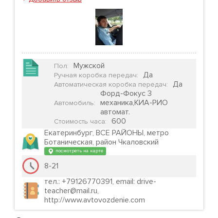
Мужской
Пол
:
Да
Ручная коробка передач
:
Да
Автоматическая коробка передач
:
Форд-Фокус 3
механика,КИА-РИО
Автомобиль
:
автомат.
600
Стоимость часа
:
Екатеринбург, ВСЕ РАЙОНЫ, метро
Ботаническая, район Чкаловский
посмотреть на карте
8-21
тел.: +79126770391, email: drive-
teacher@mail.ru,
http://www.avtovozdenie.com