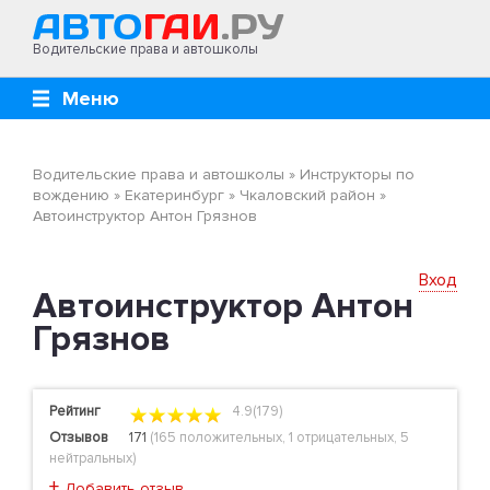
Водительские права и автошколы
Меню
Водительские права и автошколы
»
Инструкторы по
вождению
»
Екатеринбург
»
Чкаловский район
»
Автоинструктор Антон Грязнов
Вход
Автоинструктор Антон
Грязнов
Рейтинг
4.9(179)
Отзывов
171
(
165 положительных
,
1 отрицательных
,
5
нейтральных
)
+
Добавить отзыв