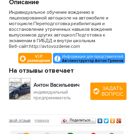
Описание
Индивидуальное обучение вождению в
лицензированной автошколе на автомобиле и
мотоцикле.Переподготовка,реабилитация и
восстановление утраченных навыков вождения
выпускников других автошкол.Подготовка к
экзаменам в ГИБДД и внутри школьным.
Веб-сайт:http://avtovozdenie.com
V.I.P.
Информация для представителей
размещение
Автоинструктор Антон Грязнов
На отзывы отвечает
Антон Васильевич
ЗАДАТЬ
индивидуальный
ВОПРОС
предприниматель
Отзывы
ить свой отзыв
Наверх
Поделиться…