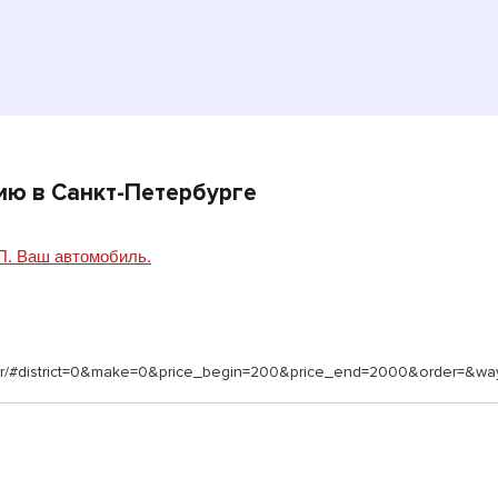
ию в Санкт-Петербурге
. Ваш автомобиль.
filter/#district=0&make=0&price_begin=200&price_end=2000&order=&w