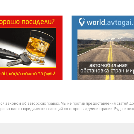
тся законом об авторских правах. Мы не против предоставления статей д
нит вас от юридических санкций со стороны администрации. Будьте вежлив