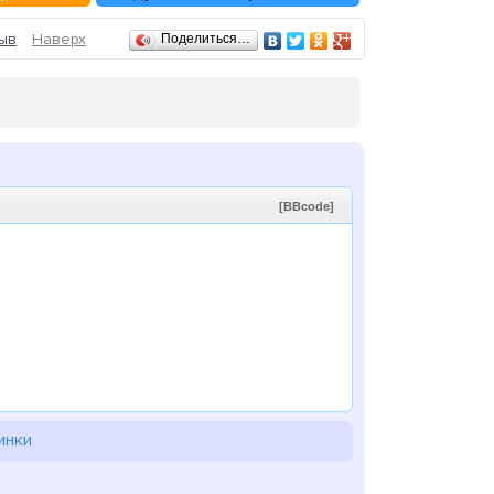
ыв
Наверх
Поделиться…
[BBcode]
инки