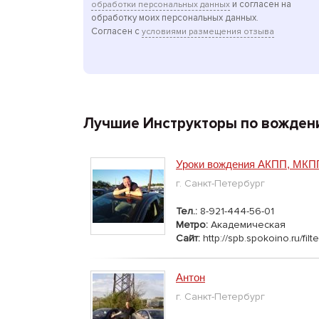
и согласен на
обработки персональных данных
обработку моих персональных данных.
Согласен с
условиями размещения отзыва
Лучшие Инструкторы по вожден
Уроки вождения АКПП, МКПП
г. Санкт-Петербург
Тел.:
8-921-444-56-01
Метро:
Академическая
Сайт:
http://spb.spokoino.ru/
Антон
г. Санкт-Петербург