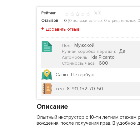
Рейтинг
0(0)
Отзывов
0
(
0 положительных
,
0 отрицательных
,
0
+
Добавить отзыв
Мужской
Пол
:
Да
Ручная коробка передач
:
kia Picanto
Автомобиль
:
600
Стоимость часа
:
Санкт-Петербург
тел.: 8-911-152-70-50
Описание
Опытный инструктор с 10-ти летним стажем 
вождения, после получения прав. В удобное д