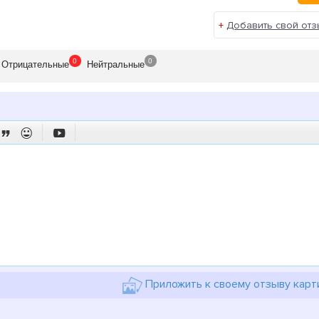
+
Добавить свой отз
0
0
Отрицат
ельные
Нейтр
альные



Приложить к своему отзыву карт