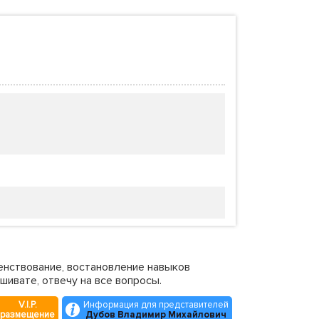
енствование, востановление навыков
шивате, отвечу на все вопросы.
V.I.P.
Информация для представителей
размещение
Дубов Владимир Михайлович