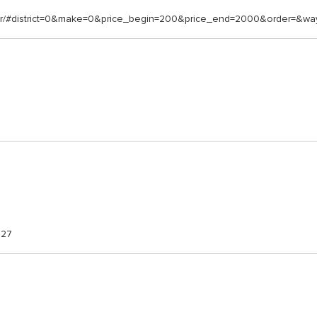
filter/#district=0&make=0&price_begin=200&price_end=2000&order=&w
027