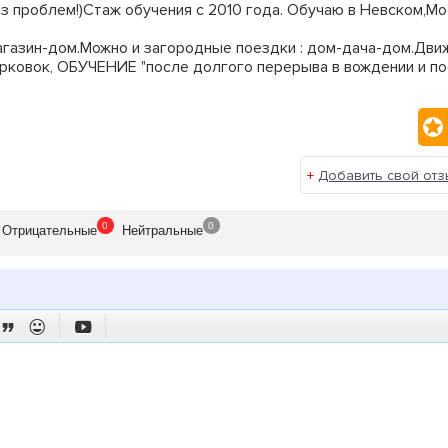
з проблем!)Стаж обучения с 2010 года. Обучаю в Невском,Мо
газин-дом.Можно и загородные поездки : дом-дача-дом.Движ
ковок, ОБУЧЕНИЕ "после долгого перерыва в вождении и посл
+
Добавить свой отз
0
0
Отрицат
ельные
Нейтр
альные


