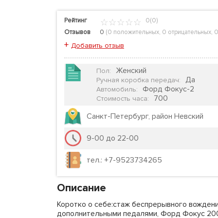
Рейтинг
0(0)
Отзывов
0
(
0 положительных
,
0 отрицательных
,
0
+
Добавить отзыв
Женский
Пол
:
Да
Ручная коробка передач
:
Форд Фокус-2
Автомобиль
:
700
Стоимость часа
:
Санкт-Петербург, район Невский
9-00 до 22-00
тел.: +7-9523734265
Описание
Коротко о себе:стаж беспрерывного вождени
дополнительными педалями, Форд Фокус 2007