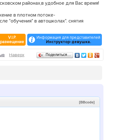
сковском районах,в удобное для Вас время!
ение в плотном потоке-
е "обучения" в автошколах". снятия
V.I.P.
Информация для представителей
размещение
Инструктор-девушка.
ыв
Наверх
Поделиться…
[BBcode]