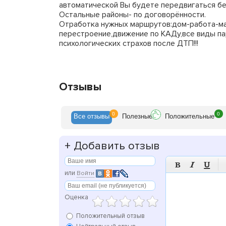
автоматической Вы будете передвигаться бе
Остальные районы- по договорённости.
Отработка нужных маршрутов:дом-работа-ма
перестроение,движение по КАДу,все виды пар
психологических страхов после ДТП!!!
Отзывы
0
0
Все
отзывы
Полезн
ые
Положит
ельные
+
Добавить отзыв



или
Войти
Оценка
Положительный отзыв