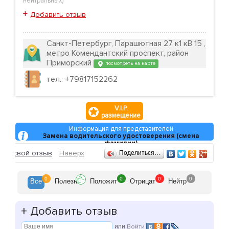
нейтральных
)
+
Добавить отзыв
Санкт-Петербург, Парашютная 27 к1 кВ 15 ,
метро Комендантский проспект, район
Приморский
посмотреть на карте
тел.: +79817152262
V.I.P.
размещение
Информация для представителей
Замена водительского удостоверения (смена
фамилии)
Отзывы
ить свой отзыв
Наверх
Поделиться…
0
0
0
0
Все
Полезн
Положит
Отрицат
Нейтр
+
Добавить отзыв
или
Войти