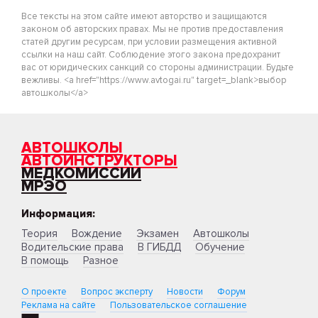
Все тексты на этом сайте имеют авторство и защищаются
законом об авторских правах. Мы не против предоставления
статей другим ресурсам, при условии размещения активной
ссылки на наш сайт. Соблюдение этого закона предохранит
вас от юридических санкций со стороны администрации. Будьте
вежливы. <a href="https://www.avtogai.ru" target=_blank>выбор
автошколы</a>
АВТОШКОЛЫ
АВТОИНСТРУКТОРЫ
МЕДКОМИССИИ
МРЭО
Информация:
Теория
Вождение
Экзамен
Автошколы
Водительские права
В ГИБДД
Обучение
В помощь
Разное
О проекте
Вопрос эксперту
Новости
Форум
Реклама на сайте
Пользовательское соглашение