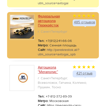
utm_source=avtogai
Федеральная
автошкола
485 отзывов
Перекрёсток
г. Санкт-Петербург
Тел.:
+7(812)241-66-06
Метро:
Сенная площадь
Сайт:
http://perekrestok.at/?
utm_source=avtogai_spb
Автошкола
"Мегаполис"
421 отзыв
г. Санкт-Петербург,
Всеволожск, Гатчина, Колпино,
Пушкин, Тосно
Тел.:
+7-812-372-89-39
Метро:
Московская
Сайт:
https://megapolis-car.ru