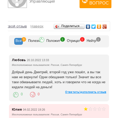
экзамен.
Управляющий
ВОПРОС
Отзывы
ить свой отзыв
Наверх
Поделиться…
3
1
1
1
Все
Полезн
Положит
Отрицат
Нейтр
Любовь
20.10.2022 13:33
Местоположение пользователя: Россия, Санкт-Петербург
Добрый день Дмитрий, второй год уже пошёл, а вы так
нам не вернули! Одни обещания только! Значит вы все
таки обманываете людей, хоть и говорили что не когда не
кидали людей на деньги!
Ответить/дополнить отзыв
0
0
Юлия
04.02.2022 19:26
Местоположение пользователя: Россия, Санкт-Петербург