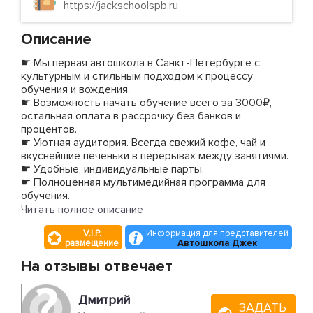
https://jackschoolspb.ru
Описание
☛ Мы первая автошкола в Санкт-Петербурге с
культурным и стильным подходом к процессу
обучения и вождения.
☛ Возможность начать обучение всего за 3000₽,
остальная оплата в рассрочку без банков и
процентов.
☛ Уютная аудитория. Всегда свежий кофе, чай и
вкуснейшие печеньки в перерывах между занятиями.
☛ Удобные, индивидуальные парты.
☛ Полноценная мультимедийная программа для
обучения.
☛ Подарки всем курсантам при обучении.
Читать полное описание
☛ Мы предоставляем услуги качественного
V.I.P.
Информация для представителей
комплексного обучения и психологического
размещение
Автошкола Джек
сопровождения в течение всего учебного процесса.
☛ С вами будут работать самые вежливые и
На отзывы отвечает
ответственные преподаватели.
☛ С нашей помощью вы сможете подготовиться к
Дмитрий
реальным ситуациям на дороге и с легкостью сдать
ЗАДАТЬ