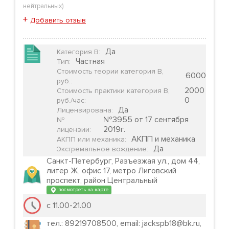
нейтральных
)
+
Добавить отзыв
Да
Категория B
:
Частная
Тип
:
Стоимость теории категория B,
6000
руб.
:
2000
Стоимость практики категория B,
0
руб./час
:
Да
Лицензирована
:
№3955 от 17 сентября
№
2019г.
лицензии
:
АКПП и механика
АКПП или механика
:
Да
Экстремальное вождение
:
Санкт-Петербург, Разъезжая ул., дом 44,
литер Ж, офис 17, метро Лиговский
проспект, район Центральный
посмотреть на карте
с 11.00-21.00
тел.: 89219708500, email: jackspb18@bk.ru,