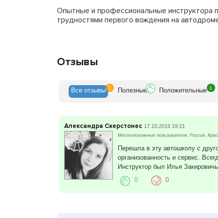
Опытные и профессиональные инструктора по
трудностями первого вождения на автодром
Отзывы
1
1
Все
отзывы
Полезн
ые
Положит
ельные
Александра Скерстонес
17.10.2019 19:21
Местоположение пользователя: Россия, Крас
Перешла в эту автошколу с друг
организованность и сервис. Всег
Инструктор был Илья Закировичь
0
0