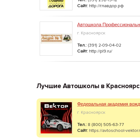
Сайт:
http://главдор.рф
Автошкола Профессиональн
г. Красноярск
Тел.:
(391) 2-09-04-02
Сайт:
http://pl9.ru/
Лучшие Автошколы в Красноярс
Федеральная академия вожд
г. Красноярск
Тел.:
8 (800) 505-63-77
Сайт:
https://avtoschool-vektor