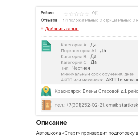
Рейтинг
0(1)
Отзывов
1
(
1 положительных
,
0 отрицательных
,
0 
+
Добавить отзыв
Да
Категория А
:
Да
Подкатегория А1
:
Да
Категория B
:
Да
Категория C
:
Частная
Тип
:
Минимальный срок обучения, дней
:
АКПП и механ
АКПП или механика
:
Красноярск, Елены Стасовой д.1, ра
тел.: +7(391)252-02-21, email: startkrs
Описание
Автошкола «Старт» производит подготовку вод