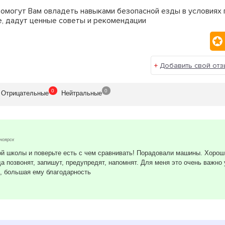
могут Вам овладеть навыками безопасной езды в условиях г
е, дадут ценные советы и рекомендации
+
Добавить свой отз
0
0
Отрицат
ельные
Нейтр
альные
ноярск
ой школы и поверьте есть с чем сравнивать! Порадовали машины. Хороши
да позвонят, запишут, предупредят, напомнят. Для меня это очень важно
, большая ему благодарность