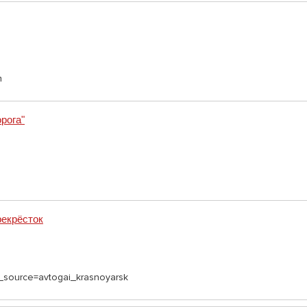
m
рога"
екрёсток
​​?utm_source=avtogai_krasnoyarsk