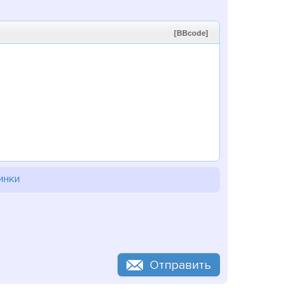
[BBcode]
инки
Отправить