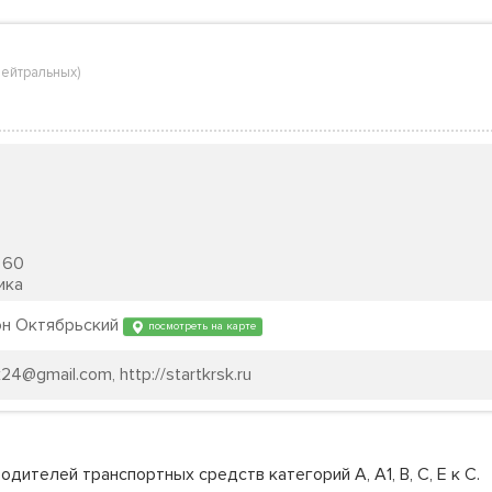
нейтральных
)
60
ика
йон Октябрьский
посмотреть на карте
k24@gmail.com, http://startkrsk.ru
ителей транспортных средств категорий А, А1, В, С, Е к С.