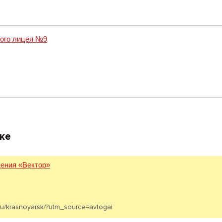
ого лицея №9
ке
ения «Вектор»
.ru/krasnoyarsk/?utm_source=avtogai