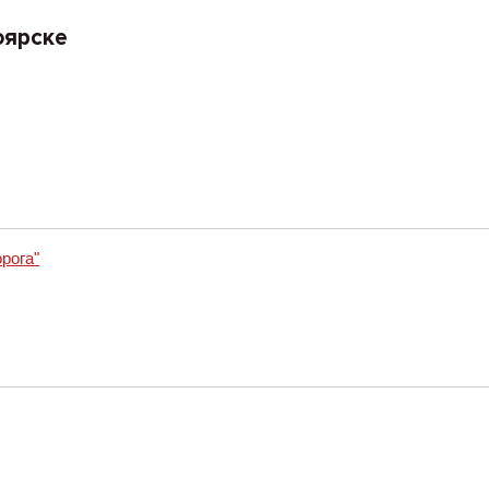
оярске
рога"