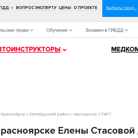
 ПДД
ВОПРОС ЭКСПЕРТУ
ЦЕНЫ
О ПРОЕКТЕ
льские права
Обучение
Экзамен в ГИБДД
ВТОИНСТРУКТОРЫ
МЕДКО
»
Красноярск
»
Октябрьский район
»
Автошкола СТАРТ
расноярске Елены Стасовой 