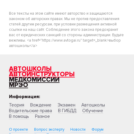
Все тексты на этом сайте имеют авторство и защищаются
законом об авторских правах. Мы не против предоставления
статей другим ресурсам, при условии размещения активной
ссылки на наш сайт. Соблюдение этого закона предохранит
вас от юридических санкций со стороны администрации. Будьте
вежливы. <a href="https://www.avtogai.ru" target=_blank>выбор
автошколы</a>
АВТОШКОЛЫ
АВТОИНСТРУКТОРЫ
МЕДКОМИССИИ
МРЭО
Информация:
Теория
Вождение
Экзамен
Автошколы
Водительские права
В ГИБДД
Обучение
В помощь
Разное
О проекте
Вопрос эксперту
Новости
Форум