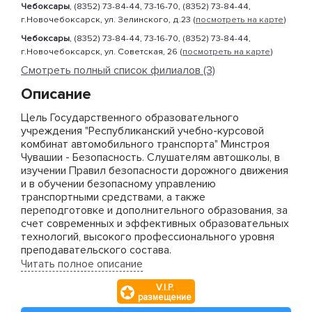
Чебоксары
, (8352) 73-84-44, 73-16-70, (8352) 73-84-44,
г.Новочебоксарск, ул. Зелинского, д.23 (
посмотреть на карте
)
Чебоксары
, (8352) 73-84-44, 73-16-70, (8352) 73-84-44,
г.Новочебоксарск, ул. Советская, 26 (
посмотреть на карте
)
Смотреть полный список филиалов (3)
Описание
Цель Государственного образовательного
учреждения "Республиканский учебно-курсовой
комбинат автомобильного транспорта" Минстроя
Чувашии - Безопасность. Слушателям автошколы, в
изучении Правил безопасности дорожного движения
и в обучении безопасному управлению
транспортными средствами, а также
переподготовке и дополнительного образования, за
счет современных и эффективных образовательных
технологий, высокого профессионального уровня
преподавательского состава.
Читать полное описание
ГОУ "Республиканский учебно-курсовой комбинат
V.I.P.
автомобильного транспорта" является одной из
размещение
старейших автошкол Чувашии. Её основы были