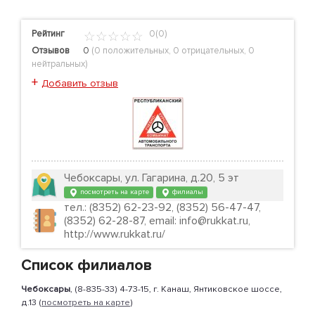
Рейтинг
0(0)
Отзывов
0
(
0 положительных
,
0 отрицательных
,
0
нейтральных
)
+
Добавить отзыв
Чебоксары, ул. Гагарина, д.20, 5 эт
посмотреть на карте
филиалы
тел.: (8352) 62-23-92, (8352) 56-47-47,
(8352) 62-28-87, email: info@rukkat.ru,
http://www.rukkat.ru/
Список филиалов
Чебоксары
, (8-835-33) 4-73-15, г. Канаш, Янтиковское шоссе,
д.13 (
посмотреть на карте
)