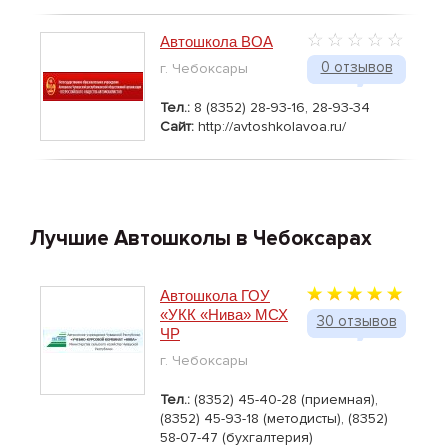
своим клиентам высокий уровень подготовки к
экзамену в ГИБДД, а значит безопасное и уверенное
Автошкола ВОА
вождение в будущем.
0 отзывов
г. Чебоксары
Получение водительского удостоверения - это
первый Ваш шаг на пути к постижению трудного, но
Тел.:
8 (8352) 28-93-16, 28-93-34
захватывающе интересного мира -управления
Сайт:
http://avtoshkolavoa.ru/
автомобилем! Счастливого Вам пути и главное -
получайте удовольствие!
Лучшие Автошколы в Чебоксарах
Автошкола ГОУ
«УКК «Нива» МСХ
30 отзывов
ЧР
г. Чебоксары
Тел.:
(8352) 45-40-28 (приемная),
(8352) 45-93-18 (методисты), (8352)
58-07-47 (бухгалтерия)