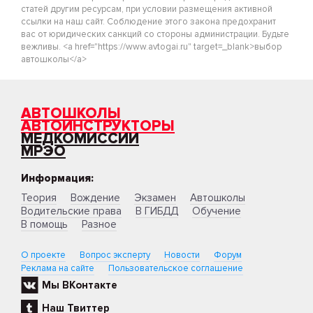
статей другим ресурсам, при условии размещения активной
ссылки на наш сайт. Соблюдение этого закона предохранит
вас от юридических санкций со стороны администрации. Будьте
вежливы. <a href="https://www.avtogai.ru" target=_blank>выбор
автошколы</a>
АВТОШКОЛЫ
АВТОИНСТРУКТОРЫ
МЕДКОМИССИИ
МРЭО
Информация:
Теория
Вождение
Экзамен
Автошколы
Водительские права
В ГИБДД
Обучение
В помощь
Разное
О проекте
Вопрос эксперту
Новости
Форум
Реклама на сайте
Пользовательское соглашение
Мы ВКонтакте
Наш Твиттер