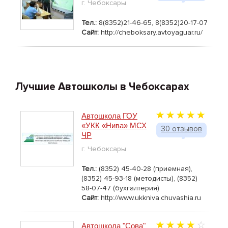
г. Чебоксары
Тел.:
8(8352)21-46-65, 8(8352)20-17-07
Сайт:
http://cheboksary.avtoyaguar.ru/
Лучшие Автошколы в Чебоксарах
Автошкола ГОУ
«УКК «Нива» МСХ
30 отзывов
ЧР
г. Чебоксары
Тел.:
(8352) 45-40-28 (приемная),
(8352) 45-93-18 (методисты), (8352)
58-07-47 (бухгалтерия)
Сайт:
http://www.ukkniva.chuvashia.ru
Автошкола "Сова"