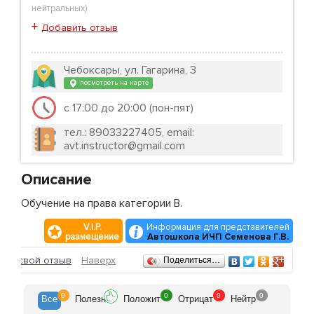
нейтральных
)
+
Добавить отзыв
Чебоксары, ул. Гагарина, 3
посмотреть на карте
с 17:00 до 20:00 (пон-пят)
тел.: 89033227405, email:
avt.instructor@gmail.com
Описание
Обучение на права категории B.
V.I.P.
Информация для представителей
размещение
Автошкола ИЧП Семенова Г.В.
Отзывы
ить свой отзыв
Наверх
Поделиться…
0
0
0
0
Все
Полезн
Положит
Отрицат
Нейтр