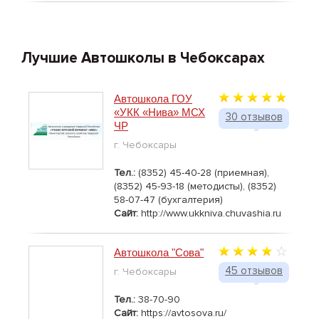
Лучшие Автошколы в Чебоксарах
Автошкола ГОУ
«УКК «Нива» МСХ
30 отзывов
ЧР
г. Чебоксары
Тел.:
(8352) 45-40-28 (приемная),
(8352) 45-93-18 (методисты), (8352)
58-07-47 (бухгалтерия)
Сайт:
http://www.ukkniva.chuvashia.ru
Автошкола "Сова"
45 отзывов
г. Чебоксары
Тел.:
38-70-90
Сайт:
https://avtosova.ru/