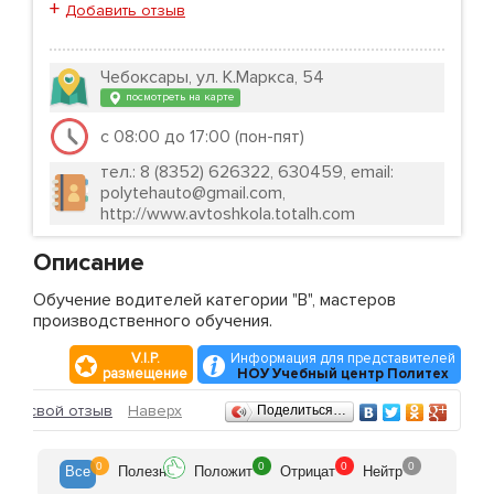
+
Добавить отзыв
Чебоксары, ул. К.Маркса, 54
посмотреть на карте
с 08:00 до 17:00 (пон-пят)
тел.: 8 (8352) 626322, 630459, email:
polytehauto@gmail.com,
http://www.avtoshkola.totalh.com
Описание
Обучение водителей категории "В", мастеров
производственного обучения.
V.I.P.
Информация для представителей
размещение
НОУ Учебный центр Политех
Отзывы
ить свой отзыв
Наверх
Поделиться…
0
0
0
0
Все
Полезн
Положит
Отрицат
Нейтр