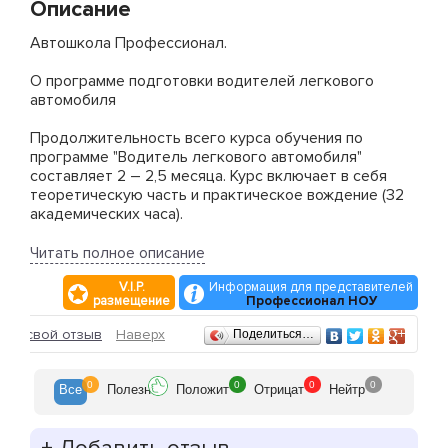
Описание
Автошкола Профессионал.
О программе подготовки водителей легкового
автомобиля
Продолжительность всего курса обучения по
программе "Водитель легкового автомобиля"
составляет 2 – 2,5 месяца. Курс включает в себя
теоретическую часть и практическое вождение (32
академических часа).
Курс обучения в автошколе, как и положено,
Читать полное описание
заканчивается итоговой аттестацией. В случае
V.I.P.
Информация для представителей
положительного результата на внутреннем экзамене
размещение
Профессионал НОУ
Вам выдаются свидетельство об окончании
автошколы и водительская карточка. Кроме того, мы
Отзывы
ить свой отзыв
Наверх
Поделиться…
комплектуем для ГАИ остальные необходимые
документы, с которыми Вы самостоятельно
отправляетесь на экзамен в МРЭО ГИБДД.
0
0
0
0
Все
Полезн
Положит
Отрицат
Нейтр
Обучение в автошколе Вы можете пройти и не имея
тольяттинской прописки. Однако сдавать экзамен на