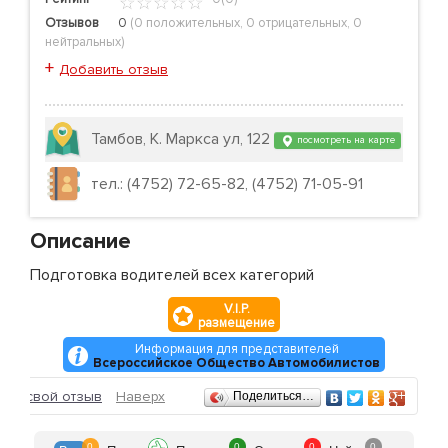
Отзывов
0
(
0 положительных
,
0 отрицательных
,
0
нейтральных
)
+
Добавить отзыв
Тамбов, К. Маркса ул, 122
посмотреть на карте
тел.: (4752) 72-65-82, (4752) 71-05-91
Описание
Подготовка водителей всех категорий
V.I.P.
размещение
Информация для представителей
Всероссийское Общество Автомобилистов
Отзывы
ить свой отзыв
Наверх
Поделиться…
0
0
0
0