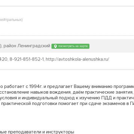
 нейтральных
)
ж), район Ленинградский
посмотреть на карте
420, 8-921-851-852-1, http://avtoshkola-alenushka.ru/
 работает с 1994г. и предлагает Вашему вниманию програм
осстановление навыков вождения, даём практические занятия
условия и индивидуальный подход к изучению ПДД и практич
 практической подготовки помогает при сдаче экзаменов в
ые преподаватели и инструкторы