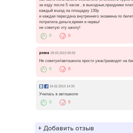
вождению составляется в индивидуальном по
за езду после 5 часов , в выходные,праздники пла
каждый въезд на площадку 130р
Автошкола АЛЕНУШКА (Калининград) - обуче
и каждая пересдача внутреннего экзамена по биле
потратила деньги,время и нервы!
Сегодня мы рады предоставить Вам возможно
не советую эту школу!
а также посещать практические занятия по 
0
0
Автошкола АЛЕНУШКА: организованный экз
Автошкола предоставляет своим ученикам в
рома
28.03.2013 00:52
автошколы. В случае если у Вас появилось ж
Не советую!автошкола просто ужас!разводят на баб
необходимый пакет документов.
0
0
16.02.2013 14:33
Училась в автошколе
0
0
+
Добавить отзыв