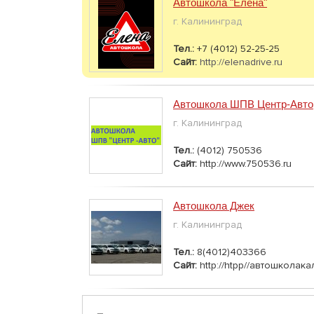
Автошкола "Елена"
г. Калининград
Тел.:
+7 (4012) 52-25-25
Сайт:
http://elenadrive.ru
Автошкола ШПВ Центр-Авто
г. Калининград
Тел.:
(4012) 750536
Сайт:
http://www.750536.ru
Автошкола Джек
г. Калининград
Тел.:
8(4012)403366
Сайт:
http://htpp//автошколак