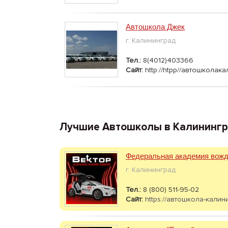
Автошкола Джек
г. Калининград
Тел.:
8(4012)403366
Сайт:
http://htpp//автошколак
Лучшие Автошколы в Калининг
Федеральная академия вожд
г. Калининград
Тел.:
8 (800) 511-95-02
Сайт:
https://автошкола-калин