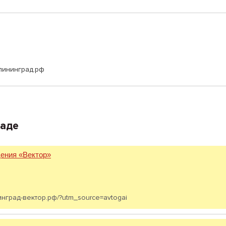
алининград.рф
раде
ения «Вектор»
инград-вектор.рф/?utm_source=avtogai