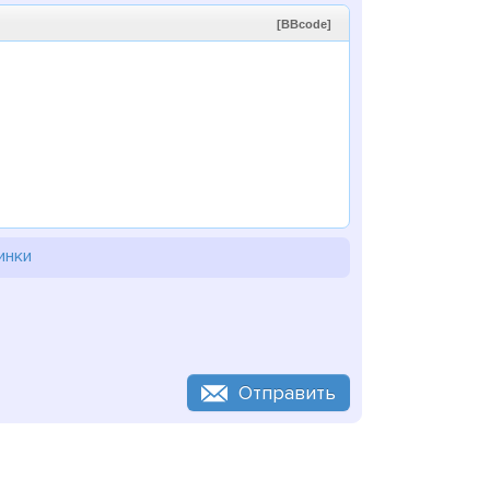
[BBcode]
инки
Отправить