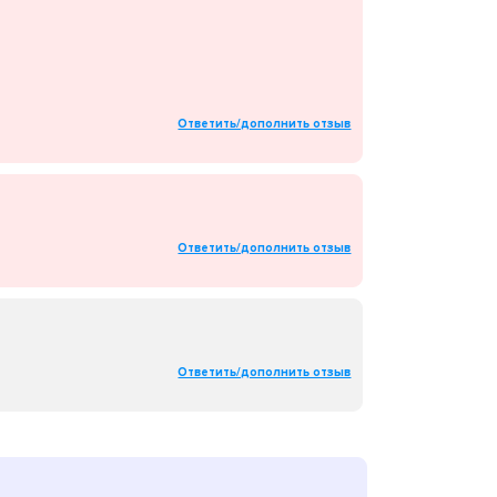
гими словами, Вы можете обучаться теории,
кзаменам значительно уменьшается.
Ответить/дополнить отзыв
ставителем и автомобилями от нашей
, города, поселка, мы предоставим Вам
Ответить/дополнить отзыв
Ответить/дополнить отзыв