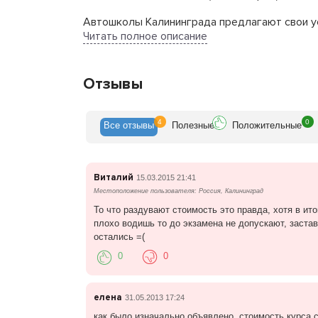
Автошколы Калининграда предлагают свои у
работают опытные, высококвалифицированны
Читать полное описание
Положительные стороны нашей автошколы за
Аленушка гарантирует своим клиентам самый
обеспечиваете себя навыками уверенного и 
Отзывы
Автошкола АЛЕНУШКА (Калининград): совре
4
0
Все
отзывы
Полезн
ые
Положит
ельные
Автошкола Аленушка имеет в своем распоря
гидроусилителями руля, кондиционерами и т.
Программы ПДД и практического вождения
Виталий
15.03.2015 21:41
Местоположение пользователя: Россия, Калининград
Наши слушатели проходят обучение на высок
теорию, практику вождения, учебные матери
То что раздувают стоимость это правда, хотя в ит
руководством представителя автошколы. Ба
плохо водишь то до экзамена не допускают, застав
оплаты обучения.
остались =(
0
0
Автошкола АЛЕНУШКА (Калининград): удобн
Учитывая ритмичный график современного о
елена
31.05.2013 17:24
два раза в неделю в удобное время. В случае
как было изначально объявлено ,стоимость курса с