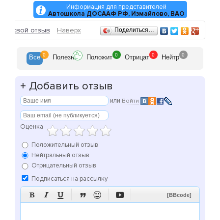
Информация для представителей
Автошкола ДОСААФ РФ, Измайлово, ВАО
Отзывы
ить свой отзыв
Наверх
Поделиться…
0
0
0
0
Все
Полезн
Положит
Отрицат
Нейтр
+
Добавить отзыв
или
Войти
Оценка
Положительный отзыв
Нейтральный отзыв
Отрицательный отзыв
Подписаться на рассылку






[BBcode]