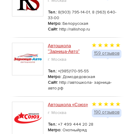
г. Москва
Тел.:
8(903) 795-14-01, 8 (963) 640-
33-00
Метро:
Белорусская
Сайт:
http://rallishop.ru
Автошкола
"Зарница-Авто"
159 отзывов
г. Москва
Тел.:
+(985)170-95-55
Метро:
Домодедовская
Сайт:
http://автошкола- зарница-
авто.рф
Автошкола «Союз»
190 отзывов
г. Москва
Тел.:
+7 499 444 20 28
Метро:
Охотныйряд