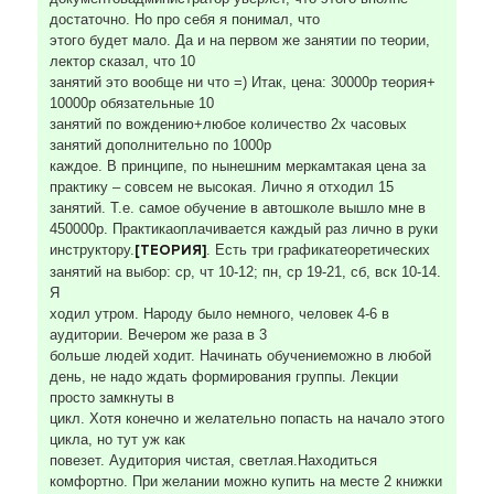
достаточно. Но про себя я понимал, что
этого будет мало. Да и на первом же занятии по теории,
лектор сказал, что 10
занятий это вообще ни что =) Итак, цена: 30000р теория+
10000р обязательные 10
занятий по вождению+любое количество 2х часовых
занятий дополнительно по 1000р
каждое. В принципе, по нынешним меркамтакая цена за
практику – совсем не высокая. Лично я отходил 15
занятий. Т.е. самое обучение в автошколе вышло мне в
450000р. Практикаоплачивается каждый раз лично в руки
инструктору.
[ТЕОРИЯ]
. Есть три графикатеоретических
занятий на выбор: ср, чт 10-12; пн, ср 19-21, сб, вск 10-14.
Я
ходил утром. Народу было немного, человек 4-6 в
аудитории. Вечером же раза в 3
больше людей ходит. Начинать обучениеможно в любой
день, не надо ждать формирования группы. Лекции
просто замкнуты в
цикл. Хотя конечно и желательно попасть на начало этого
цикла, но тут уж как
повезет. Аудитория чистая, светлая.Находиться
комфортно. При желании можно купить на месте 2 книжки