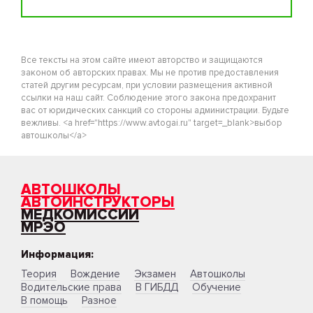
Все тексты на этом сайте имеют авторство и защищаются
законом об авторских правах. Мы не против предоставления
статей другим ресурсам, при условии размещения активной
ссылки на наш сайт. Соблюдение этого закона предохранит
вас от юридических санкций со стороны администрации. Будьте
вежливы. <a href="https://www.avtogai.ru" target=_blank>выбор
автошколы</a>
АВТОШКОЛЫ
АВТОИНСТРУКТОРЫ
МЕДКОМИССИИ
МРЭО
Информация:
Теория
Вождение
Экзамен
Автошколы
Водительские права
В ГИБДД
Обучение
В помощь
Разное