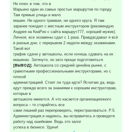
Но плюс в том, что в
Марьино один из самых простых маршрутов по городу.
Там прямые улицы и мало
машин. Ни одного трамвая, ни одного круга. Я там
заранее поездил с местным инструктором (рекомендую
Андрея на КиаРио с сайта маршрут777, хороший мужик).
Личноя, все экзамены сдал с 1 раза. Правдасдавал я всё
в разные дни, с перерывом 2 недели между экзаменами.
Такой вот
график сдачи у автошколы, если хочешь сдавать на их
машинах. Затянуто, но зато проще подготовиться.
[ВЫВОД]
. Автошкола со средней ценойна рынке, с
грамотными профессиональными инструкторами, но с
плохой
администрацией. Стоит ли туда идти? Ясчитаю да, ведь
идут прежде всего за знаниями к хорошим инструкторам,
которые в
автошколе имеются. А что касается организационного
вопроса – то старайтесь все
сами лишний раз перепроверить, перестраховаться. P.S.
Администрация,я надеюсь, вы исправитесь и проведете
работу над ошибками. Ведь это залог
успеха в бизнесе. Удачи!