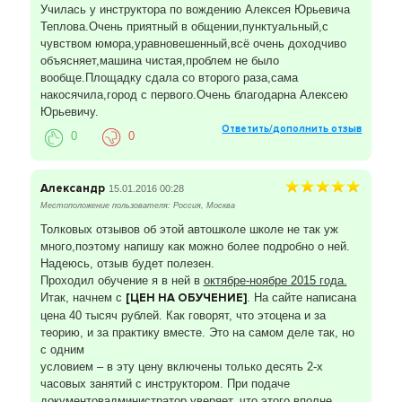
Училась у инструктора по вождению Алексея Юрьевича
Теплова.Очень приятный в общении,пунктуальный,с
чувством юмора,уравновешенный,всё очень доходчиво
объясняет,машина чистая,проблем не было
вообще.Площадку сдала со второго раза,сама
накосячила,город с первого.Очень благодарна Алексею
Юрьевичу.
Ответить/дополнить отзыв
0
0
Александр
15.01.2016 00:28
Местоположение пользователя: Россия, Москва
Толковых отзывов об этой автошколе школе не так уж
много,поэтому напишу как можно более подробно о ней.
Надеюсь, отзыв будет полезен.
Проходил обучение я в ней в
октябре-ноябре 2015 года.
Итак, начнем с
[ЦЕН НА ОБУЧЕНИЕ]
. На сайте написана
цена 40 тысяч рублей. Как говорят, что этоцена и за
теорию, и за практику вместе. Это на самом деле так, но
с одним
условием – в эту цену включены только десять 2-х
часовых занятий с инструктором. При подаче
документовадминистратор уверяет, что этого вполне