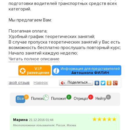
подготовки водителей транспортных средств всех
категорий.
Мы предлагаем Вам:
Поэтапная оплата;
Удобный график теоретических занятий;
В случае пропуска теоретических занятий у Вас есть
возможность бесплатно прослушать повторный курс;
Начало занятий каждую неделю;
Свободный график посещения занятий по
Читать полное описание
теоретической части;
V.I.P.
Информация для представителей
Практические занятия с инструктором по вождению
размещение
Автошкола ФИЛИН
проводятся в любое удобное время по будням и
выходным дням ( график практических занятий
Отзывы
ить свой отзыв
Наверх
Поделиться…
оговаривается персонально с инструктором.);
Бесплатная тренировка на компьютере
(теоретическая часть) по программе аналогичной в
2
2
0
0
Все
Полезн
Положит
Отрицат
Нейтр
ГИБДД;
Организованная сдача в ГИБДД на машинах нашей
автошколы;
Марина
21.12.2016 01:44
Набор групп на все категории постоянный!
Местоположение пользователя: Россия, Москва