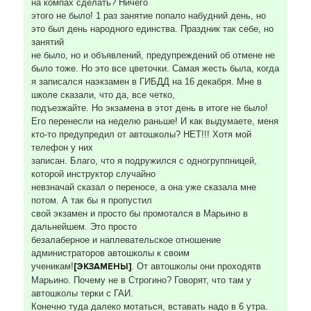
на компах сделать? Ничего
этого не было! 1 раз занятие попало набудний день, но
это был день народного единства. Праздник так себе, но
занятий
не было, но и объявлений, предупреждений об отмене не
было тоже. Но это все цветочки. Самая жесть была, когда
я записался наэкзамен в ГИБДД на 16 декабря. Мне в
школе сказали, что да, все четко,
подъезжайте. Но экзамена в этот день в итоге не было!
Его перенесли на неделю раньше! И как выдумаете, меня
кто-то предупредил от автошколы? НЕТ!!! Хотя мой
телефон у них
записан. Благо, что я подружился с одногруппницей,
которой инструктор случайно
невзначай сказал о переносе, а она уже сказала мне
потом. А так бы я пропустил
свой экзамен и просто бы промотался в Марьино в
дальнейшем. Это просто
безалаберное и наплевательское отношение
администраторов автошколы к своим
ученикам!
[ЭКЗАМЕНЫ]
. От автошколы они проходятв
Марьино. Почему не в Строгино? Говорят, что там у
автошколы терки с ГАИ.
Конечно туда далеко мотаться, вставать надо в 6 утра.