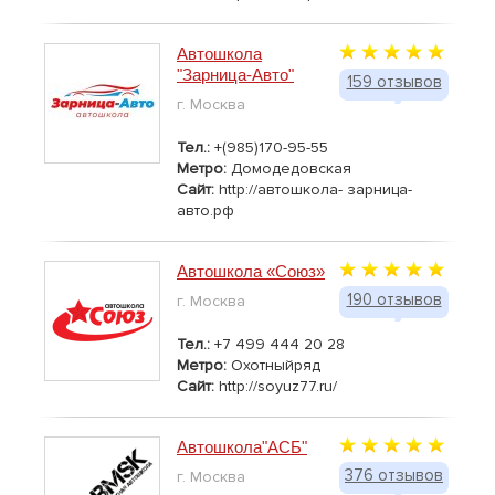
Автошкола
"Зарница-Авто"
159 отзывов
г. Москва
Тел.:
+(985)170-95-55
Метро:
Домодедовская
Сайт:
http://автошкола- зарница-
авто.рф
Автошкола «Союз»
190 отзывов
г. Москва
Тел.:
+7 499 444 20 28
Метро:
Охотныйряд
Сайт:
http://soyuz77.ru/
Автошкола"АСБ"
376 отзывов
г. Москва