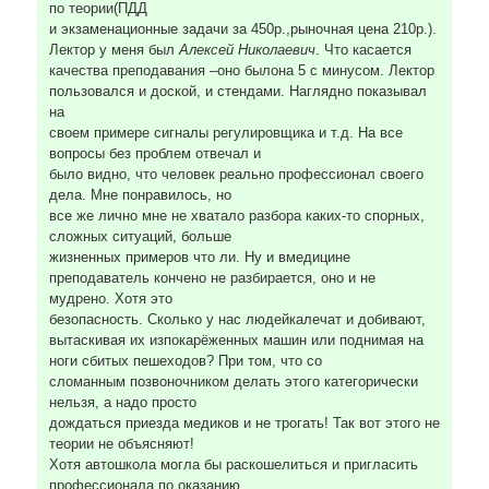
по теории(ПДД
и экзаменационные задачи за 450р.,рыночная цена 210р.).
Лектор у меня был
Алексей Николаевич
. Что касается
качества преподавания –оно былона 5 с минусом. Лектор
пользовался и доской, и стендами. Наглядно показывал
на
своем примере сигналы регулировщика и т.д. На все
вопросы без проблем отвечал и
было видно, что человек реально профессионал своего
дела. Мне понравилось, но
все же лично мне не хватало разбора каких-то спорных,
сложных ситуаций, больше
жизненных примеров что ли. Ну и вмедицине
преподаватель кончено не разбирается, оно и не
мудрено. Хотя это
безопасность. Сколько у нас людейкалечат и добивают,
вытаскивая их изпокарёженных машин или поднимая на
ноги сбитых пешеходов? При том, что со
сломанным позвоночником делать этого категорически
нельзя, а надо просто
дождаться приезда медиков и не трогать! Так вот этого не
теории не объясняют!
Хотя автошкола могла бы раскошелиться и пригласить
профессионала по оказанию