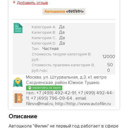
+
Добавить отзыв
Да
Категория А
:
Да
Категория B
:
Да
Категория C
:
Да
Категория D
:
Частная
Тип
:
Стоимость теории категория B,
12000
руб.
:
50
Стоимость практики категория B,
0
руб./час
:
Москва, ул. Штурвальная, д.3, к1, метро
Сходненская, район Южное Тушино
посмотреть на карте
тел.: +7 (499) 492-42-91, +7 (499) 492-44-
11, +7 (495) 796-09-64 , email:
filinvv@mail.ru, http://http:.//www.autofilin.ru
Описание
Автошкола "Филин" не первый год работает в сфере