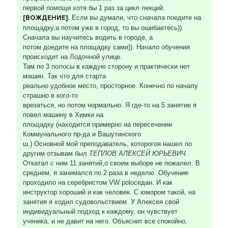
первой помощи хотя бы 1 раз за цикл лекций.
[ВОЖДЕНИЕ]
. Если вы думали, что сначала поедите на
площадку,а потом уже в город, то вы ошибаетесь))
Сначала вы научитесь водить в городе, а
потом доедите на площадку сами)). Начало обучения
происходит на Лодочной улице.
Там по 3 полосы в каждую сторону и практически нет
машин. Так что для старта
реально удобное место, просторное. Конечно по началу
страшно в кого-то
врезаться, но потом нормально. Я где-то на 5 занятие я
повел машину в Химки на
площадку (находится примерно на пересечении
Коммунального пр-да и Вашутинского
ш.) Основной мой преподаватель, которогоя нашел по
другим отзывам был
ТЕПЛОВ АЛЕКСЕЙ ЮРЬЕВИЧ
.
Откатал с ним 11 занятий,о своем выборе не пожалел. В
среднем, я занимался по 2 раза в неделю. Обучение
проходило на серебристом VW poloседан. И как
инструктор хороший и как человек. С юмором такой, на
занятия я ходил судовольствием. У Алексея свой
индивидуальный подход к каждому, он чувствует
ученика, и не давит на него. Объяснит все спокойно,