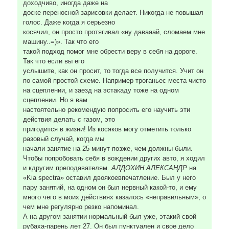
доходчиво, иногда даже на
доске переносной зарисовки делает. Никогда не повышал
голос. Даже когда я серьезно
косячил, он просто протягивал «ну давааай, сломаем мне
машину..=)». Так что его
такой подход помог мне обрести веру в себя на дороге.
Так что если вы его
услышите, как он просит, то тогда все получится. Учит он
по самой простой схеме. Например троганьес места чисто
на сцеплении, и заезд на эстакаду тоже на одном
сцеплении. Но я вам
настоятельно рекомендую попросить его научить эти
действия делать с газом, это
пригодится в жизни! Из косяков могу отметить только
разовый случай, когда мы
начали занятие на 25 минут позже, чем должны были.
Чтобы попробовать себя в вождении других авто, я ходил
и кдругим преподавателям.
АЛДОХИН АЛЕКСАНДР
на
«Kia spectra» оставил двоякоевпечатление. Был у него
пару занятий, на одном он был нервный какой-то, и ему
много чего в моих действиях казалось «неправильным», о
чем мне регулярно резко напоминал.
А на другом занятии нормальный был уже, этакий свой
рубаха-парень лет 27. Он был пунктуален и свое дело