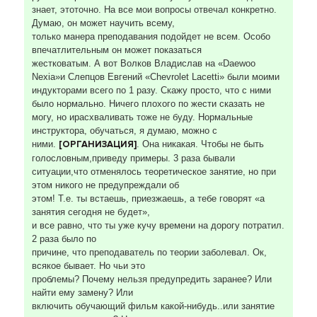
знает, этоточно. На все мои вопросы отвечал конкретно.
Думаю, он может научить всему,
только манера преподавания подойдет не всем. Особо
впечатлительным он может показаться
жестковатым. А вот Волков Владислав на «Daewoo
Nexia»и Слепцов Евгений «Chevrolet Lacetti» были моими
индукторами всего по 1 разу. Скажу просто, что с ними
было нормально. Ничего плохого по жести сказать не
могу, но ирасхваливать тоже не буду. Нормальные
инструктора, обучаться, я думаю, можно с
ними.
[ОРГАНИЗАЦИЯ]
. Она никакая. Чтобы не быть
голословным,приведу примеры. 3 раза бывали
ситуации,что отменялось теоретическое занятие, но при
этом никого не предупреждали об
этом! Т.е. ты встаешь, приезжаешь, а тебе говорят «а
занятия сегодня не будет»,
и все равно, что ты уже кучу времени на дорогу потратил.
2 раза было по
причине, что преподаватель по теории заболевал. Ок,
всякое бывает. Но чьи это
проблемы? Почему нельзя предупредить заранее? Или
найти ему замену? Или
включить обучающий фильм какой-нибудь..или занятие