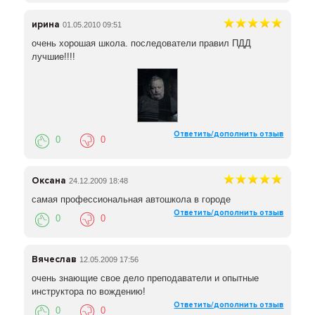
Вам помогут восстановить утраченные навыки
вождения. Весь преподавательский состав имеет
ирина
01.05.2010 09:51
большой опыт работы.
очень хорошая школа. последователи правил ПДД
лучшие!!!!
Автошкола «ГАЙ» в Краснодаре имеет свой
собственный автодром на территории колледжа, к
вашим услугам студенческая столовая.
Ответить/дополнить отзыв
0
0
Оксана
24.12.2009 18:48
самая профессиональная автошкола в городе
Ответить/дополнить отзыв
0
0
Вячеслав
12.05.2009 17:56
очень знающие свое дело преподаватели и опытные
инструктора по вождению!
Ответить/дополнить отзыв
0
0