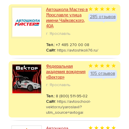
Автошкола Мастер в
Ярославле улица
285 отзывов
имени Чайковского,
40А
г. Ярославль
Тел.:
+7 485 270 00 08
Сайт:
https://avtoshkoli76.ru/
Федеральная
академия вождения
105 отзывов
«Вектор»
г. Ярославль
Тел.:
8 (800) 511-95-02
Сайт:
https://avtoschool-
vektor.ru/yaroslavl/?
utm_source=avtogai
Автошкола