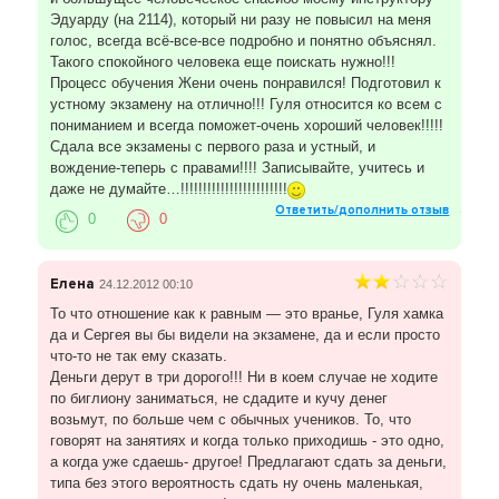
Эдуарду (на 2114), который ни разу не повысил на меня
голос, всегда всё-все-все подробно и понятно объяснял.
Такого спокойного человека еще поискать нужно!!!
Процесс обучения Жени очень понравился! Подготовил к
устному экзамену на отлично!!! Гуля относится ко всем с
пониманием и всегда поможет-очень хороший человек!!!!!
Сдала все экзамены с первого раза и устный, и
вождение-теперь с правами!!!! Записывайте, учитесь и
даже не думайте…!!!!!!!!!!!!!!!!!!!!!!!!
Ответить/дополнить отзыв
0
0
Елена
24.12.2012 00:10
То что отношение как к равным — это вранье, Гуля хамка
да и Сергея вы бы видели на экзамене, да и если просто
что-то не так ему сказать.
Деньги дерут в три дорого!!! Ни в коем случае не ходите
по биглиону заниматься, не сдадите и кучу денег
возьмут, по больше чем с обычных учеников. То, что
говорят на занятиях и когда только приходишь - это одно,
а когда уже сдаешь- другое! Предлагают сдать за деньги,
типа без этого вероятность сдать ну очень маленькая,