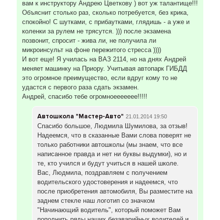
вам к инструктору Андрею Цветкову ) вот уж талантище!!!
Объяснит столько раз, сколько потребуется, без крика,
спокойно! С шутками, с прибаутками, глядишь - а уже и
коленки за рулем не трясутся. ))) после экзамена
позвонит, спросит - жива ли, не получила ли
микроинсульт на фоне пережитого стресса ))))
И вот еще! Я училась на ВАЗ 2114, но на днях Андрей
меняет машинку на Приору. Учитывая автопарк ГИБДД
это огромное преимущество, если вдруг кому то не
удастся с первого раза сдать экзамен.
Андрей, спасибо тебе огромноеееееее!!!!!
Автошкола "Мастер-Авто"
21.01.2014 19:50
Спасибо большое, Людмила Шумилова, за отзыв!
Надеемся, что в сказанные Вами слова поверят не
только работники автошколы (мы знаем, что все
написанное правда и нет ни буквы выдумки), но и
те, кто учился и будут учиться в нашей школе.
Вас, Людмила, поздравляем с получением
водительского удостоверения и надеемся, что
после приобретения автомобиля, Вы разместите на
заднем стекле наш логотип со значком
"Начинающий водитель", который поможет Вам
пополнить ряды наших безаварийных водителей и