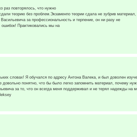
о раз повторялось, что нужно
 сдали теорию без проблем.Экзаменпо теории сдала не зубрив материал, 
 Васильевича за профессиональность и терпение, он ни разу не
 ошибок! Практиковались мы на
льких словах! Я обучался по адресу Антона Валека, и был доволен изуч
довольно понятно, что бы было легко запомнить материал, почему нужно
ьевича за то, что он всегда меня поддерживал и не терял надежды на 
leksey