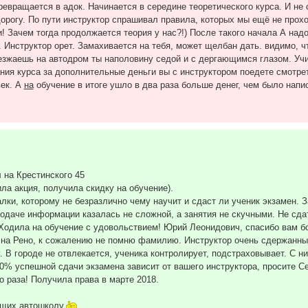
евращается в адок. Начинается в середине теoретического курса. И не с
дорогу. По пути инструктор спрашивал правила, которых мы ещё не прох
 Зачем тогда продолжается теория у нас?!) После такого начала А надо 
/ч. Инструктор орет. Замахивается на тебя, может щелбан дать. видимо, 
риезжаешь на автодром ты наполовину седой и с дергающимся глазом. Уч
ания курса за дополнительные деньги вы с инструктором поедете смотрет
век. А
на
обучение в итоге ушло в два раза больше денег, чем было напис
 на Крестинского 45
а акция, получила скидку на обучение).
лки, которому не безразлично чему научит и сдаст ли ученик экзамен. 
одаче информации казалась не сложной, а занятия не скучными. Не сдат
 Ходила на обучение с удовольствием! Юрий Леонидович, спасибо вам б
 на Рено, к сожалению не помню фамилию. Инструктор очень сдержанный
. В городе не отвлекается, ученика контролирует, подстраховывает. С н
50% успешной сдачи экзамена зависит от вашего инструктора, просите С
о раза! Получила права в марте 2018.
ющих автошколу.