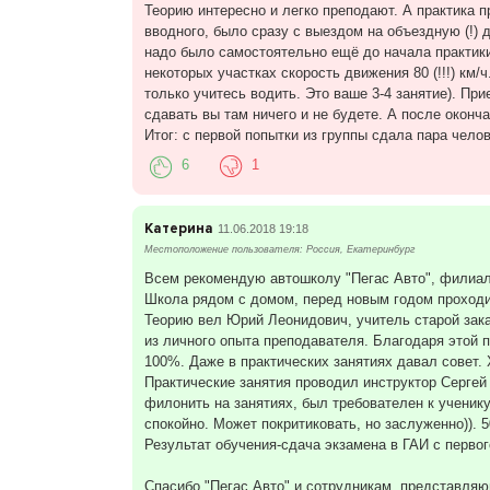
Теорию интересно и легко преподают. А практика пр
вводного, было сразу с выездом на объездную (!) 
надо было самостоятельно ещё до начала практики!
некоторых участках скорость движения 80 (!!!) км
только учитесь водить. Это ваше 3-4 занятие). П
сдавать вы там ничего и не будете. А после оконч
Итог: с первой попытки из группы сдала пара чело
6
1
Катерина
11.06.2018 19:18
Местоположение пользователя: Россия, Екатеринбург
Всем рекомендую автошколу "Пегас Авто", филиал
Школа рядом с домом, перед новым годом проходил
Теорию вел Юрий Леонидович, учитель старой зака
из личного опыта преподавателя. Благодаря этой п
100%. Даже в практических занятиях давал совет.
Практические занятия проводил инструктор Сергей
филонить на занятиях, был требователен к ученику
спокойно. Может покритиковать, но заслуженно)). 
Результат обучения-сдача экзамена в ГАИ с первог
Спасибо "Пегас Авто" и сотрудникам, представля