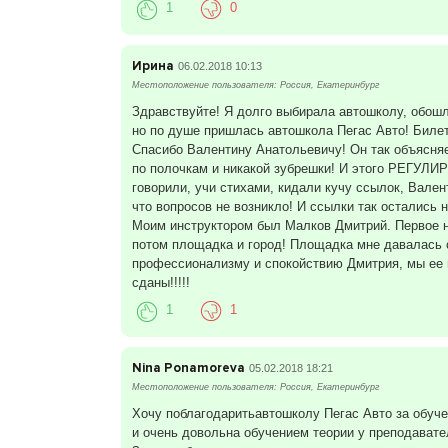
1
0
Ирина
06.02.2018 10:13
Местоположение пользователя: Россия, Екатеринбург
Здравствуйте! Я долго выбирала автошколу, обошла
но по душе пришлась автошкола Пегас Авто! Биле
Спасибо Валентину Анатольевичу! Он так объясня
по полочкам и никакой зубрешки! И этого РЕГУЛИ
говорили, учи стихами, кидали кучу ссылок, Вален
что вопросов не возникло! И ссылки так остались 
Моим инструктором был Малков Дмитрий. Первое н
потом площадка и город! Площадка мне давалась с
профессионализму и спокойствию Дмитрия, мы ее
сданы!!!!!
1
1
Nina Ponamoreva
05.02.2018 18:21
Местоположение пользователя: Россия, Екатеринбург
Хочу поблагодаритьавтошколу Пегас Авто за обуче
и очень довольна обучением теории у преподават