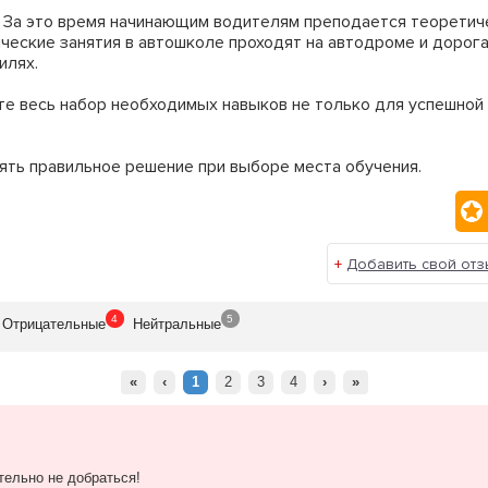
. За это время начинающим водителям преподается теоретиче
ческие занятия в автошколе проходят на автодроме и дорог
илях.
е весь набор необходимых навыков не только для успешной 
ять правильное решение при выборе места обучения.
+
Добавить свой отз
4
5
Отрицат
ельные
Нейтр
альные
«
‹
1
2
3
4
›
»
тельно не добраться!