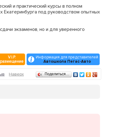
ский и практический курсы в полном
ах Екатеринбурга под руководством опытных
сдачи экзаменов, но и для уверенного
V.I.P.
Информация для представителей
размещение
Автошкола Пегас-Авто
ыв
Наверх
Поделиться…