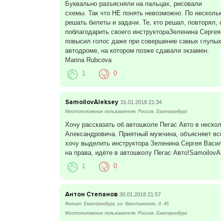
Буквально разъясняли на пальцах, рисовали
схемы. Так что НЕ понять невозможно. По нескольк
решать билеты и задачи. Те, кто решал, повторял,
поблагодарить своего инструктораЗеленина Сергея
повысил голос даже при совершение самых глупых
автодроме, на котором позже сдавали экзамен.
Marina Rubcova
1
0
SamoilovAleksey
31.01.2018 21:34
Местоположение пользователя: Россия, Екатеринбург
Хочу рассказать об автошколе Пегас Авто в неско
Александровича. Приятный мужчина, объясняет все 
хочу выделить инструктора Зеленина Сергея Васил
на права, идёте в автошколу Пегас Авто!SamoilovA
1
0
Антон Степанов
30.01.2018 21:57
Филиал: Екатеринбург, ул. Крестинского, д. 45
Местоположение пользователя: Россия, Екатеринбург