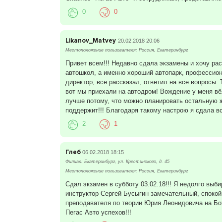
0
0
Likanov_Matvey
20.02.2018 20:06
Местоположение пользователя: Россия, Екатеринбург
Привет всем!!! Недавно сдала экзамены и хочу ра
автошкол, а именно хороший автопарк, профессион
директор, все рассказал, ответил на все вопросы.
вот мы приехали на автодром! Вождение у меня вё
лучше потому, что можно планировать остальную жи
поддержит!!! Благодаря такому настрою я сдала вс
2
1
Глеб
06.02.2018 18:15
Филиал: Екатеринбург, ул. Крестинского, д. 45
Местоположение пользователя: Россия, Екатеринбург
Сдал экзамен в субботу 03.02.18!!! Я недолго вы
инструктор Сергей Бусыгин замечательный, спокой
преподавателя по теории Юрия Леонидовича на Бо
Пегас Авто успехов!!!