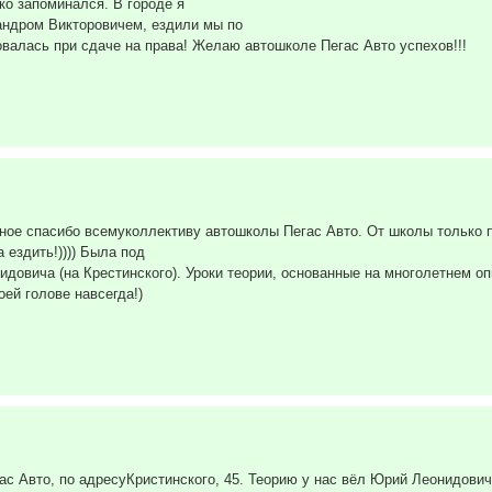
ко запоминался. В городе я
андром Викторовичем, ездили мы по
валась при сдаче на права! Желаю автошколе Пегас Авто успехов!!!
мное спасибо всемуколлективу автошколы Пегас Авто. От школы только
 ездить!)))) Была под
довича (на Крестинского). Уроки теории, основанные на многолетнем о
ей голове навсегда!)
ас Авто, по адресуКристинского, 45. Теорию у нас вёл Юрий Леонидович