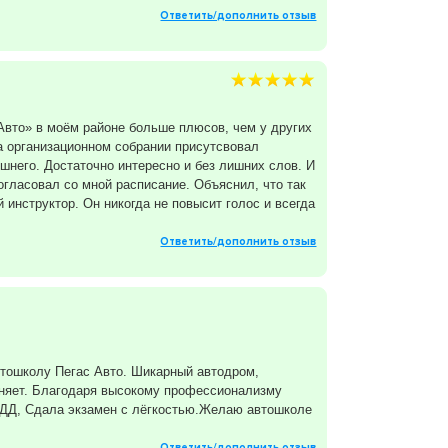
Ответить/дополнить отзыв
 Авто» в моём районе больше плюсов, чем у других
а организационном собрании присутсвовал
ишнего. Достаточно интересно и без лишних слов. И
гласовал со мной расписание. Объяснил, что так
инструктор. Он никогда не повысит голос и всегда
Ответить/дополнить отзыв
втошколу Пегас Авто. Шикарный автодром,
сняет. Благодаря высокому профессионализму
 ПДД, Сдала экзамен с лёгкостью.Желаю автошколе
Ответить/дополнить отзыв