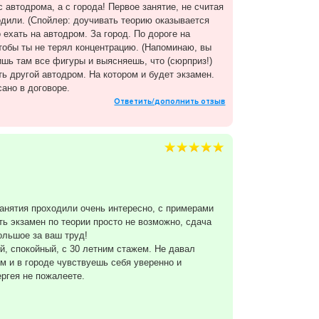
 автодрома, а с города! Первое занятие, не считая
одили. (Спойлер: доучивать теорию оказывается
ехать на автодром. За город. По дороге на
чтобы ты не терял концентрацию. (Напоминаю, вы
ишь там все фигуры и выясняешь, что (сюрприз!)
ь другой автодром. На котором и будет экзамен.
ано в договоре.
Ответить/дополнить отзыв
Занятия проходили очень интересно, с примерами
ь экзамен по теории просто не возможно, сдача
ольшое за ваш труд!
, спокойный, с 30 летним стажем. Не давал
им и в городе чувствуешь себя уверенно и
ергея не пожалеете.