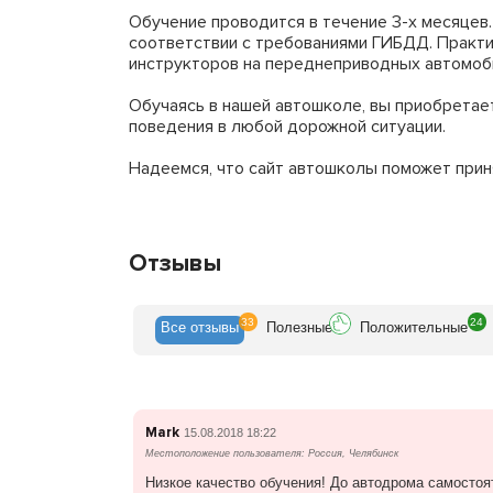
Обучение проводится в течение 3-х месяцев
соответствии с требованиями ГИБДД. Практи
инструкторов на переднеприводных автомоб
Обучаясь в нашей автошколе, вы приобретает
поведения в любой дорожной ситуации.
Надеемся, что сайт автошколы поможет прин
Отзывы
33
24
Все
отзывы
Полезн
ые
Положит
ельные
Mark
15.08.2018 18:22
Местоположение пользователя: Россия, Челябинск
Низкое качество обучения! До автодрома самостоя