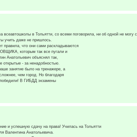
 всеавтошколы в Тольятти, со всеми поговорила, ни об одной не могу с
ты учить даже не пришлось.
ет правила, что они сами раскладываются
РОВЩИКА, которым так все пугали и
тин Анатольевич объяснял так,
не открытые - за ненадобностью.
аше занятие было на тренажере, а
ложнее, чем город. Но благодаря
 победили! В ГИБДД экзамены
ние и успешную сдачу на права! Училась на Тольятти
еля Валентина Анатольевича.