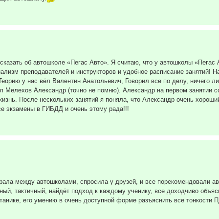
ссказать об автошколе «Пегас Авто». Я считаю, что у автошколы «Пегас
ализм преподавателей и инструкторов и удобное расписание занятий! Н
 Теорию у нас вёл Валентин Анатольевич, Говорил все по делу, ничего л
л Мелехов Александр (точно не помню). Александр на первом занятии со
знь. После нескольких занятий я поняла, что Александр очень хороший 
е экзамены в ГИБДД и очень этому рада!!!
бирала между автошколами, спросила у друзей, и все порекомендовали а
ный, тактичный, найдёт подход к каждому ученику, все доходчиво объя
танике, его умению в очень доступной форме разъяснить все тонкости