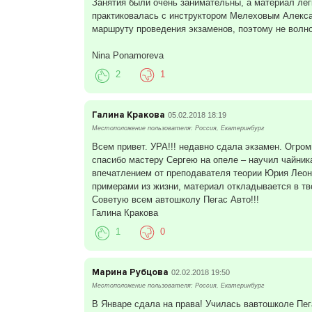
Занятия были очень занимательны, а материал лег
практиковалась с инструктором Мелеховым Алекс
маршруту проведения экзаменов, поэтому не волно
Nina Ponamoreva
2
1
Галина Кракова
05.02.2018 18:19
Местоположение пользователя: Россия, Екатеринбург
Всем привет. УРА!!! недавно сдала экзамен. Огро
спасибо мастеру Сергею на опеле – научил чайника
впечатлением от преподавателя теории Юрия Леони
примерами из жизни, материал откладывается в тво
Советую всем автошколу Пегас Авто!!!
Галина Кракова
1
0
Марина Рубцова
02.02.2018 19:50
Местоположение пользователя: Россия, Екатеринбург
В Январе сдала на права! Училась вавтошколе Пег