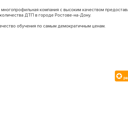
 многопрофильная компания с высоким качеством предостав
 количества ДТП в городе Ростове-на-Дону.
ачество обучения по самым демократичным ценам.
ра
 руб.;
 чем 80 единиц современной авто и мото-техники;
Д;