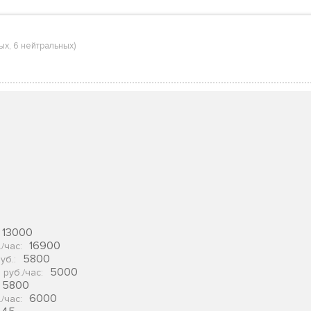
ых
,
6 нейтральных
)
13000
16900
./час
:
5800
уб.
:
5000
 руб./час
:
5800
6000
./час
: