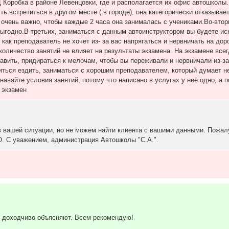
 Коробка в районе Левенцовки, где и располагается их офис автошколы. 
 встретиться в другом месте ( в городе), она категорически отказываетс
 очень важно, чтобы каждые 2 часа она занималась с учениками.Во-втор
евыгодно.В-третьих, заниматься с данным автоинструктором вы будете и
как преподаватель не хочет из- за вас напрягаться и нервничать на доро
оличество занятий не влияет на результаты экзамена. На экзамене все
давить, придираться к мелочам, чтобы вы переживали и нервничали из-за
ься ездить, заниматься с хорошим преподавателем, который думает не т
навайте условия занятий, потому что написано в услугах у неё одно, а п
 экзамен
в вашей ситуации, но не можем найти клиента с вашими данными. Пожа
О. С уважением, администрация Автошколы "С.А.".
и доходчиво объясняют. Всем рекомендую!