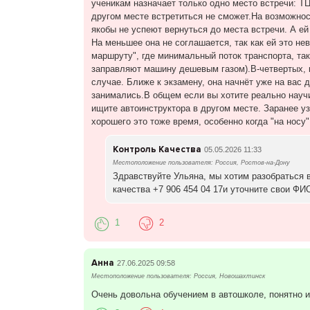
ученикам назначает только одно место встречи: ТЦ
другом месте встретиться не сможет.На возможность
якобы не успеют вернуться до места встречи. А ей
На меньшее она не соглашается, так как ей это н
маршруту", где минимальный поток транспорта, так 
заправляют машину дешевым газом).В-четвертых, к
случае. Ближе к экзамену, она начнёт уже на вас 
занимались.В общем если вы хотите реально научит
ищите автоинструктора в другом месте. Заранее уз
хорошего это тоже время, особенно когда "на носу"
Контроль Качества
05.05.2026 11:33
Местоположение пользователя: Россия, Ростов-на-Дону
Здравствуйте Ульяна, мы хотим разобраться 
качества +7 906 454 04 17и уточните свои ФИ
1
2
Анна
27.06.2025 09:58
Местоположение пользователя: Россия, Новошахтинск
Очень довольна обучением в автошколе, понятно 