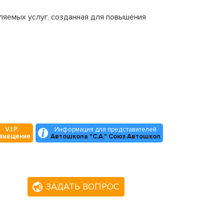
ляемых услуг, созданная для повышения
V.I.P.
Информация для представителей
змещение
Автошкола "С.А." Союз Автошкол
ЗАДАТЬ ВОПРОС