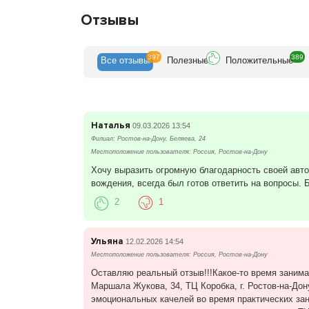
⭐Практическое вождение в удобное для ВАС 
Отзывы
⭐Дипломированные инструктора и возможнос
⭐Теоретические занятия в утреннее, дневное
397
389
Все
отзывы
Полезн
ые
Положит
ельные
⭐Есть возможность прослушать курс лекций
⭐Широкий ассортимент дополнительных услу
Наталья
09.03.2026 13:54
- Индивидуальное вождение на МКПП и АКПП
Филиал: Ростов-на-Дону, Беляева, 24
- Замена водительского удостоверения;
Местоположение пользователя: Россия, Ростов-на-Дону
- Договор купли-продажи автомобиля;
Хочу выразить огромную благодарность своей авт
- ОСАГО и Техосмотр;
вождения, всегда был готов ответить на вопросы.
- и др.
2
1
Мы не боимся сравнений!
Ульяна
12.02.2026 14:54
Местоположение пользователя: Россия, Ростов-на-Дону
Оставляю реальный отзыв!!!Какое-то время занима
Маршала Жукова, 34, ТЦ Коробка, г. Ростов-на-Дон
эмоциональных качелей во время практических зан