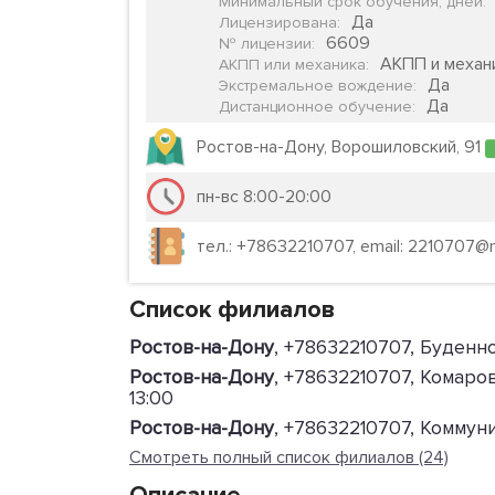
Минимальный срок обучения, дней
:
Да
Лицензирована
:
6609
№ лицензии
:
АКПП и механ
АКПП или механика
:
Да
Экстремальное вождение
:
Да
Дистанционное обучение
:
Ростов-на-Дону, Ворошиловский, 91
пн-вс 8:00-20:00
тел.: +78632210707, email: 2210707@ma
Список филиалов
Ростов-на-Дону
, +78632210707, Буденно
Ростов-на-Дону
, +78632210707, Комарова
13:00
Ростов-на-Дону
, +78632210707, Коммуни
Смотреть полный список филиалов (24)