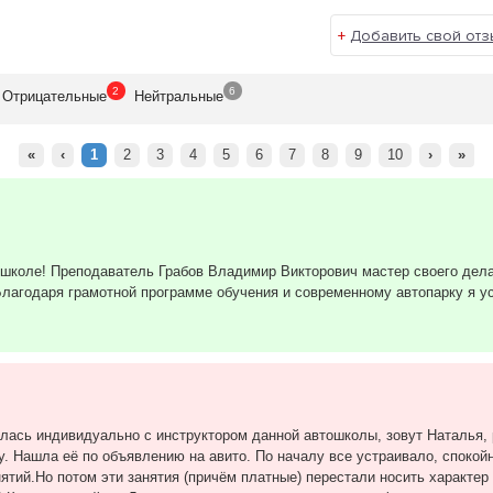
время с 07:00 до 20:00 ежедневно, включая субботу и воск
+
Добавить свой отз
ть выбора авто;
 и вечернее время, группы выходного дня;
2
6
Отрицат
ельные
Нейтр
альные
 после окончания обучения в течение года совершенно БЕСП
«
‹
1
2
3
4
5
6
7
8
9
10
›
»
г для автовладельцев:
;
ошколе! Преподаватель Грабов Владимир Викторович мастер своего дела
 Благодаря грамотной программе обучения и современному автопарку я 
лась индивидуально с инструктором данной автошколы, зовут Наталья, 
у. Нашла её по объявлению на авито. По началу все устраивало, спокой
ятий.Но потом эти занятия (причём платные) перестали носить характер