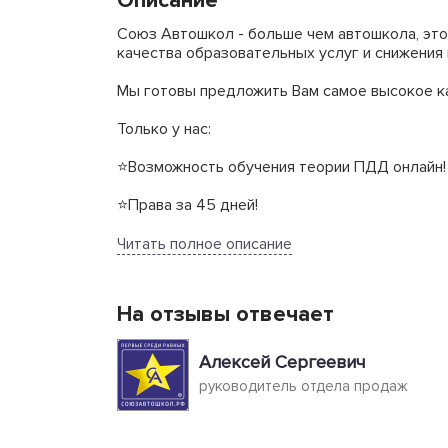
Описание
Союз Автошкол - больше чем автошкола, это
качества образовательных услуг и снижения
Мы готовы предложить Вам самое высокое к
Только у нас:
⭐Возможность обучения теории ПДД онлайн!
⭐Права за 45 дней!
⭐Категория "В" от 17 000 руб!
Читать полное описание
⭐Рассрочка без % и переплат;
На отзывы отвечает
⭐Минимальный первоначальный взнос от 2000
⭐Собственный автодром и автопарк из более
Алексей Сергеевич
руководитель отдела продаж
⭐Бессрочная лицензия и Аккредитация ГИБД