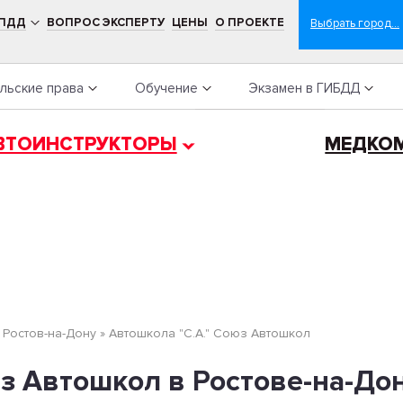
 ПДД
ВОПРОС ЭКСПЕРТУ
ЦЕНЫ
О ПРОЕКТЕ
льские права
Обучение
Экзамен в ГИБДД
ВТОИНСТРУКТОРЫ
МЕДКО
»
Ростов-на-Дону
»
Автошкола "С.А." Союз Автошкол
юз Автошкол в Ростове-на-До