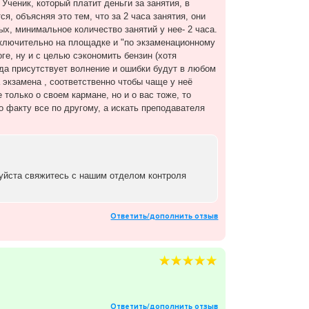
Ученик, который платит деньги за занятия, в
я, объясняя это тем, что за 2 часа занятия, они
ых, минимальное количество занятий у нее- 2 часа.
сключительно на площадке и "по экзаменационному
ге, ну и с целью сэкономить бензин (хотя
гда присутствует волнение и ошибки будут в любом
 экзамена , соответственно чтобы чаще у неё
олько о своем кармане, но и о вас тоже, то
о факту все по другому, а искать преподавателя
луйста свяжитесь с нашим отделом контроля
Ответить/дополнить отзыв
Ответить/дополнить отзыв