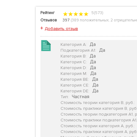
Рейтинг
5(573)
Отзывов
397
(
389 положительных
,
2 отрицательн
+
Добавить отзыв
Да
Категория А
:
Да
Подкатегория А1
:
Да
Категория B
:
Да
Категория C
:
Да
Категория D
:
Да
Категория М
:
Да
Категория BE
:
Да
Категория CE
:
Да
Категория DE
:
Частная
Тип
:
Стоимость теории категория B, руб.
:
Стоимость практики категория B, руб
Стоимость теории подкатегория А1, р
Стоимость практики подкатегория А1,
Стоимость теории категория А, руб.
:
Стоимость практики категория А, руб