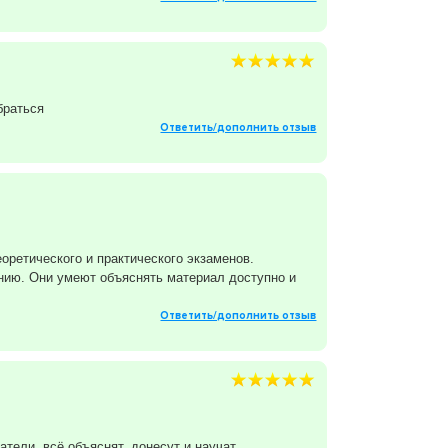
браться
Ответить/дополнить отзыв
ретического и практического экзаменов.
нию. Они умеют объяснять материал доступно и
Ответить/дополнить отзыв
тели, всё объяснят, донесут и научат