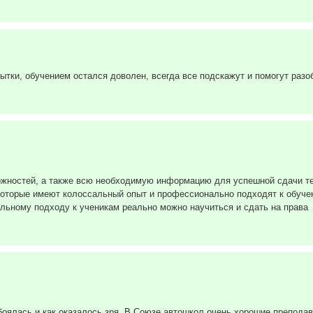
ытки, обучением остался доволен, всегда все подскажут и помогут разо
жностей, а также всю необходимую информацию для успешной сдачи тео
которые имеют колоссальный опыт и профессионально подходят к обуче
льному подходу к ученикам реально можно научиться и сдать на права
оялась и как оказалось зря. В Союзе автошкол очень хорошие преподава