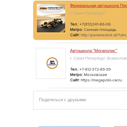
Федеральная автошкола Пер
г. Санкт-Петербург
Тел.:
+7(812)241-66-06
Метро:
Сенная площадь
Сайт:
http://perekrestok.at/?u
Автошкола "Мегаполис"
г. Санкт-Петербург, Всеволож
Тел.:
+7-812-372-89-39
Метро:
Московская
Сайт:
https://megapolis-car.ru
Поделиться с друзьями