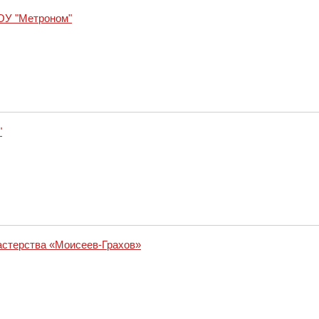
ОУ "Метроном"
"
астерства «Моисеев-Грахов»