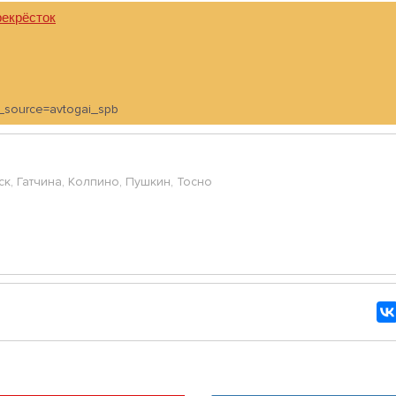
екрёсток
tm_source=avtogai_spb
ск, Гатчина, Колпино, Пушкин, Тосно