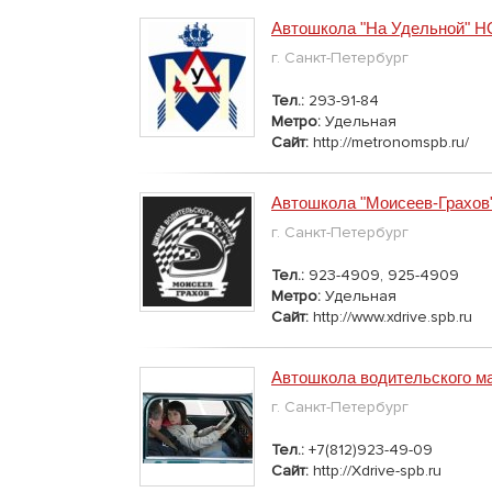
Автошкола "На Удельной" Н
г. Санкт-Петербург
Тел.:
293-91-84
Метро:
Удельная
Сайт:
http://metronomspb.ru/
Автошкола "Моисеев-Грахов
г. Санкт-Петербург
Тел.:
923-4909, 925-4909
Метро:
Удельная
Сайт:
http://www.xdrive.spb.ru
Автошкола водительского м
г. Санкт-Петербург
Тел.:
+7(812)923-49-09
Сайт:
http://Xdrive-spb.ru