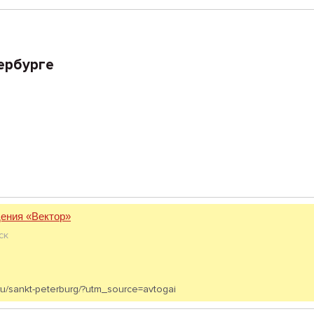
ербурге
ения «Вектор»
ск
.ru/sankt-peterburg/?utm_source=avtogai