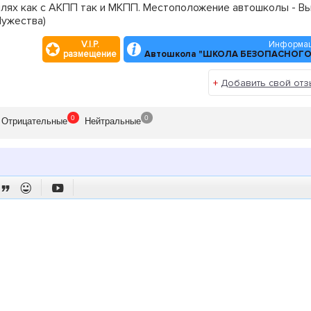
лях как с АКПП так и МКПП. Местоположение автошколы - Вы
Мужества)
V.I.P.
Информац
размещение
Автошкола "ШКОЛА БЕЗОПАСНОГ
+
Добавить свой отз
0
0
Отрицат
ельные
Нейтр
альные


