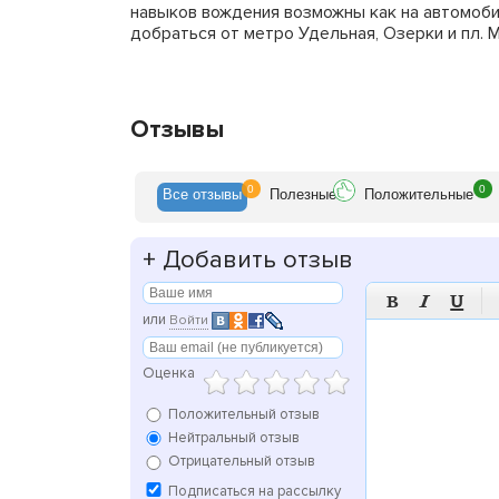
навыков вождения возможны как на автомоби
добраться от метро Удельная, Озерки и пл. 
Отзывы
0
0
Все
отзывы
Полезн
ые
Положит
ельные
+
Добавить отзыв



или
Войти
Оценка
Положительный отзыв
Нейтральный отзыв
Отрицательный отзыв
Подписаться на рассылку