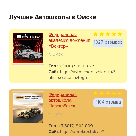
Лучшие Автошколы в Омске
Федеральная
академия вождения
1027 отзывов
«Вектор»
г. Омск
Тел.:
8 (800) 505-63-77
Сайт:
https://avtoschool-vektor.ru/?
utm_source=avtogai
Федеральная
автошкола
1104 отзыва
Перекрёсток
г. Омск
Тел.:
+7(3812) 908-809
Сайт:
https://perekrestok.at/?