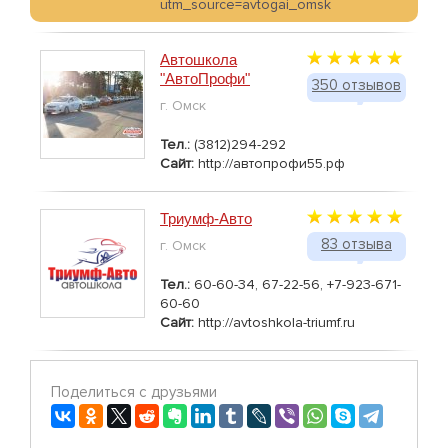
utm_source=avtogai_omsk
Автошкола
"АвтоПрофи"
350 отзывов
г. Омск
Тел.:
(3812)294-292
Сайт:
http://автопрофи55.рф
Триумф-Авто
83 отзыва
г. Омск
Тел.:
60-60-34, 67-22-56, +7-923-671-
60-60
Сайт:
http://avtoshkola-triumf.ru
Поделиться с друзьями