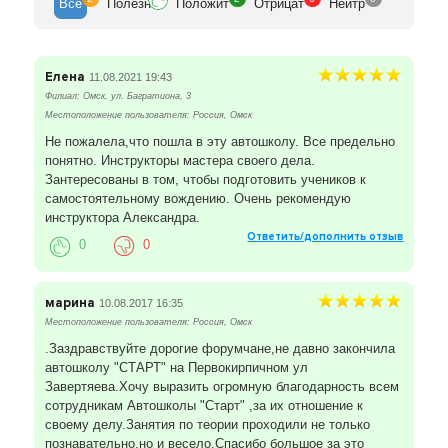
Все
Полезн
Положит
Отрицат
Нейтр
Елена
11.08.2021 19:43
Филиал: Омск, ул. Багратиона, 3
Местоположение пользователя: Россия, Омск
Не пожалела,что пошла в эту автошколу. Все предельно
понятно. Инструкторы мастера своего дела.
Зантересованы в том, чтобы подготовить учеников к
самостоятельному вождению. Очень рекомендую
инструктора Александра.
Ответить/дополнить отзыв
0
0
марина
10.08.2017 16:35
Местоположение пользователя: Россия, Омск
.Заздравствуйте дорогие форумчане,не давно закончила
автошколу "СТАРТ" на Первокирпичном ул
Завертяева.Хочу выразить огромную благодарность всем
сотрудникам Автошколы "Старт" ,за их отношение к
своему делу.Занятия по теории проходили не только
познавательно,но и весело.Спасибо большое за это