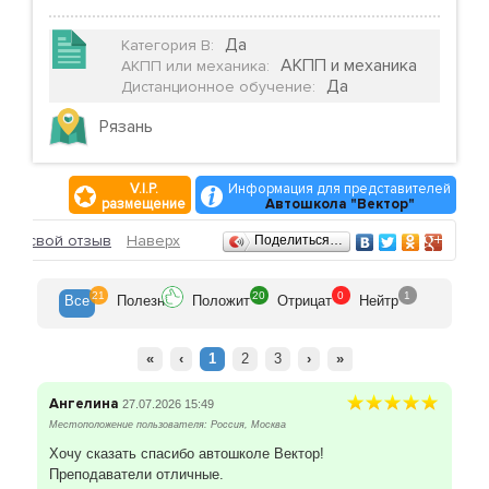
Да
Категория B
:
АКПП и механика
АКПП или механика
:
Да
Дистанционное обучение
:
Рязань
V.I.P.
Информация для представителей
размещение
Автошкола "Вектор"
Отзывы
ить свой отзыв
Наверх
Поделиться…
21
20
0
1
Все
Полезн
Положит
Отрицат
Нейтр
«
‹
1
2
3
›
»
Ангелина
27.07.2026 15:49
Местоположение пользователя: Россия, Москва
Хочу сказать спасибо автошколе Вектор!
Преподаватели отличные.