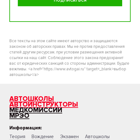
Все тексты на этом сайте имеют авторство и защищаются
законом об авторских правах. Мы не против предоставления
статей другим ресурсам, при условии размещения активной
ссылки на наш сайт. Соблюдение этого закона предохранит
вас от юридических санкций со стороны администрации. Будьте
вежливы. <a href="https://www.avtogai.ru" target=_blank>выбор
автошколы</a>
АВТОШКОЛЫ
АВТОИНСТРУКТОРЫ
МЕДКОМИССИИ
МРЭО
Информация:
Теория
Вождение
Экзамен
Автошколы