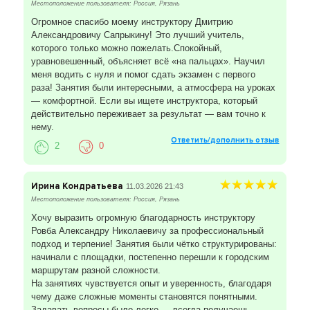
Местоположение пользователя: Россия, Рязань
Огромное спасибо моему инструктору Дмитрию
Александровичу Сапрыкину! Это лучший учитель,
которого только можно пожелать.Спокойный,
уравновешенный, объясняет всё «на пальцах». Научил
меня водить с нуля и помог сдать экзамен с первого
раза! Занятия были интересными, а атмосфера на уроках
— комфортной. Если вы ищете инструктора, который
действительно переживает за результат — вам точно к
нему.
Ответить/дополнить отзыв
2
0
Ирина Кондратьева
11.03.2026 21:43
Местоположение пользователя: Россия, Рязань
Хочу выразить огромную благодарность инструктору
Ровба Александру Николаевичу за профессиональный
подход и терпение! Занятия были чётко структурированы:
начинали с площадки, постепенно перешли к городским
маршрутам разной сложности.
На занятиях чувствуется опыт и уверенность, благодаря
чему даже сложные моменты становятся понятными.
Задавать вопросы было легко — всегда получаешь