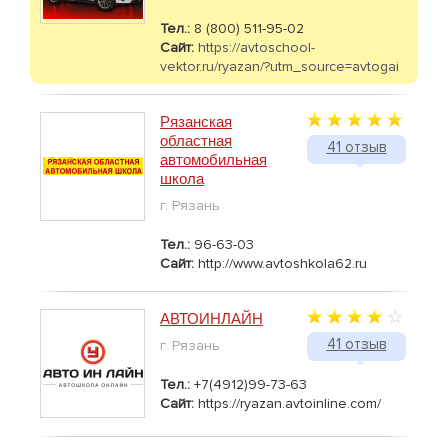
Тел.:
8 (800) 511-95-02
Сайт:
https://avtoschool-
vektor.ru/ryazan/?utm_source=avtogai
Рязанская
областная
41 отзыв
автомобильная
школа
г. Рязань
Тел.:
96-63-03
Сайт:
http://www.avtoshkola62.ru
АВТОИНЛАЙН
41 отзыв
г. Рязань
Тел.:
+7(4912)99-73-63
Сайт:
https://ryazan.avtoinline.com/