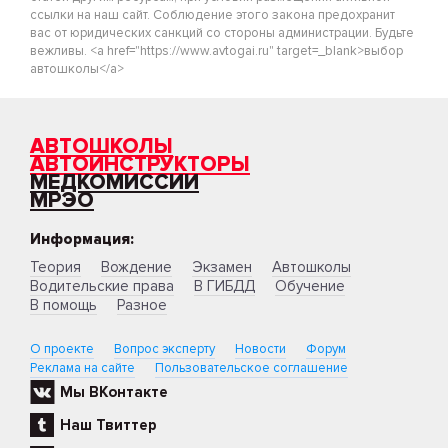
ссылки на наш сайт. Соблюдение этого закона предохранит
вас от юридических санкций со стороны администрации. Будьте
вежливы. <a href="https://www.avtogai.ru" target=_blank>выбор
автошколы</a>
АВТОШКОЛЫ
АВТОИНСТРУКТОРЫ
МЕДКОМИССИИ
МРЭО
Информация:
Теория
Вождение
Экзамен
Автошколы
Водительские права
В ГИБДД
Обучение
В помощь
Разное
О проекте
Вопрос эксперту
Новости
Форум
Реклама на сайте
Пользовательское соглашение
Мы ВКонтакте
Наш Твиттер