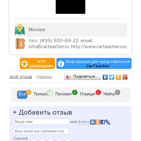
Москва
тел.: (495) 500-69-22, email:
info@carteacher.ru, http://www.carteacher.ruu
V.I.P.
Информация для представителей
размещение
CarTeacher
Отзывы
ить свой отзыв
Наверх
Поделиться…
0
0
0
0
Все
Полезн
Положит
Отрицат
Нейтр
+
Добавить отзыв
или
Войти
Оценка