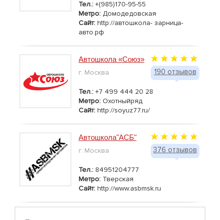
Тел.:
+(985)170-95-55
Метро:
Домодедовская
Сайт:
http://автошкола- зарница-
авто.рф
Автошкола «Союз»
190 отзывов
г. Москва
Тел.:
+7 499 444 20 28
Метро:
Охотныйряд
Сайт:
http://soyuz77.ru/
Автошкола"АСБ"
376 отзывов
г. Москва
Тел.:
84951204777
Метро:
Тверская
Сайт:
http://www.asbmsk.ru