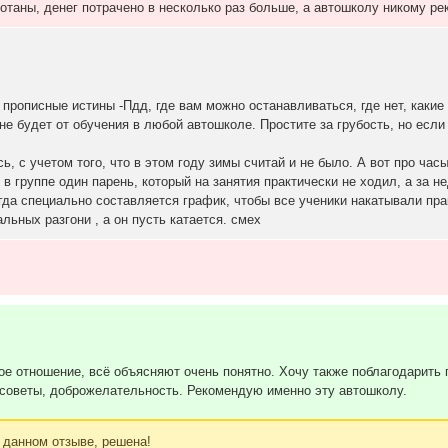
мотаны, денег потрачено в несколько раз больше, а автошколу никому ре
прописные истины -Пдд, где вам можно останавливаться, где нет, какие 
 не будет от обучения в любой автошколе. Простите за грубость, но если
 с учетом того, что в этом году зимы считай и не было. А вот про часы 
 в группе один парень, который на занятия практически не ходил, а за 
гда специально составляется график, чтобы все ученики накатывали прак
альных разгони , а он пусть катается. смех
е отношение, всё объясняют очень понятно. Хочу также поблагодарить 
 советы, доброжелательность. Рекомендую именно эту автошколу.
 данном отзыве, решена!