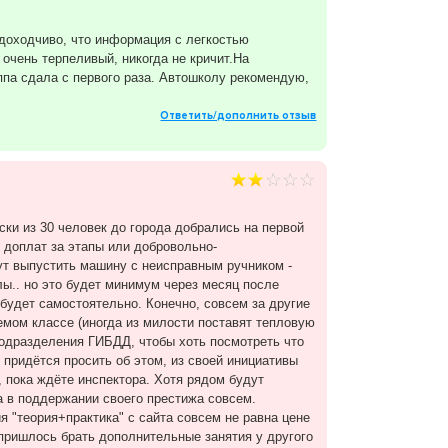
 доходчиво, что информация с легкостью
 очень терпеливый, никогда не кричит.На
ппа сдала с первого раза. Автошколу рекомендую,
Ответить/дополнить отзыв
ески из 30 человек до города добрались на первой
з доплат за этапы или добровольно-
ут выпустить машину с неисправным ручником -
ы.. но это будет минимум через месяц после
 будет самостоятельно. Конечно, совсем за другие
аемом классе (иногда из милости поставят тепловую
 подразделения ГИБДД, чтобы хоть посмотреть что
 придётся просить об этом, из своей инициативы
, пока ждёте инспектора. Хотя рядом будут
а в поддержании своего престижа совсем.
я "теория+практика" с сайта совсем не равна цене
 пришлось брать дополнительные занятия у другого