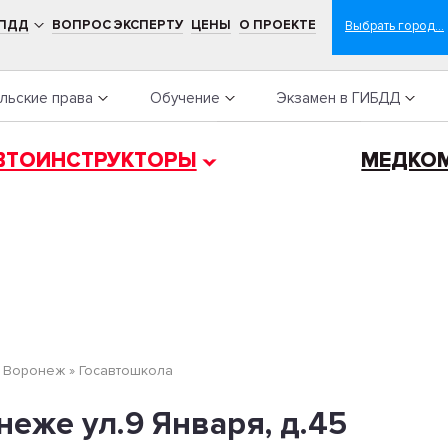
 ПДД
ВОПРОС ЭКСПЕРТУ
ЦЕНЫ
О ПРОЕКТЕ
льские права
Обучение
Экзамен в ГИБДД
ВТОИНСТРУКТОРЫ
МЕДКО
»
Воронеж
»
Госавтошкола
еже ул.9 Января, д.45