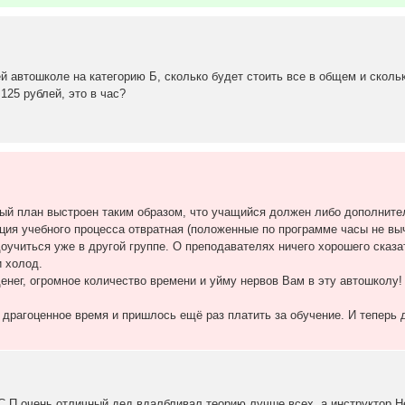
й автошколе на категорию Б, сколько будет стоить все в общем и сколь
125 рублей, это в час?
й план выстроен таким образом, что учащийся должен либо дополнител
ция учебного процесса отвратная (положенные по программе часы не выч
учиться уже в другой группе. О преподавателях ничего хорошего сказат
и холод.
енег, огромное количество времени и уйму нервов Вам в эту автошколу!
 драгоценное время и пришлось ещё раз платить за обучение. И теперь 
С.П очень отличный дед вдалбливал теорию лучше всех, а инструктор 