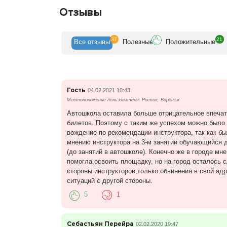
Отзывы
Мы не коммерческая организация. Наша задач
ПОВЫСИТЬ БЕЗОПАСНОСТЬ НА ДОРОГАХ П
37
21
Все
отзывы
Полезн
ые
Положит
ельные
Гость
04.02.2021 10:43
Местоположение пользователя: Россия, Воронеж
Автошкола оставила больше отрицательное впечатл
билетов. Поэтому с таким же успехом можно было 
вождение по рекомендации инструктора, так как бы
мнению инструктора на 3-м занятии обучающийся д
(до занятий в автошколе). Конечно же в городе мн
помогла освоить площадку, но на город осталось 
стороны инструкторов,только обвинения в свой адре
ситуаций с другой стороны.
5
1
Себастьян Перейра
02.02.2020 19:47