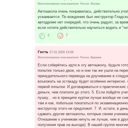
Местоположение пользователя: Россия, Москва
Автошкола очень понравилась, действительно учат
усваивается. По вождению был инструктор Гладских
автодроме нет очередей, что очень радует, за вре
если хотите действительно научиться водить и "чит
4
7
Гость
27.01.2020 13:09
Местоположение пользователя: Россия, Воронеж
Если соберётесь идти в эту автошколу, будьте гото
попытке только двое, но и они так же ушли на пер
принудительного перевода на доучивание в следую
взъезжать на эстакаду будет особенно интересно.
первой попытки. И договариваться о практических 
деньги, чем платили до этого. 5. Если пойдёте уч
пушку... но в принципе куртки лучше вообще не сн
там и как, побольше покататься по экзаменационно
инструктор этого не предложит. 7. И, кстати, в д
сдавать другие автошколы, которые своим ученика
Отношение к ученикам ничуть не лучше, чем в друг
получения прав на выходе). В нашей группе многие