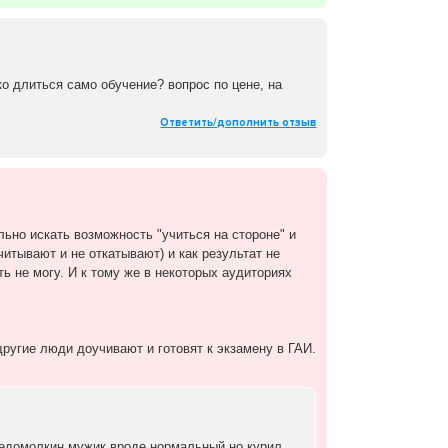
ко длиться само обучение? вопрос по цене, на
Ответить/дополнить отзыв
ьно искать возможность "учиться на стороне" и
итывают и не откатывают) и как результат не
ь не могу. И к тому же в некоторых аудиториях
другие люди доучивают и готовят к экзамену в ГАИ.
Недомолкин мужик вроде нормальный но курил