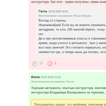
инструктора. Как итог - права получены, нервы вы
Гость
29.06.2020 16:51
Местоположение пользователя: Россия, Воронеж
Взгляд со стороны.
Уважаемый(ая)! Если вы не можете запомнить 
автодроме, то хоть 100 занятий берите, толку
нет.
Да и про неотапливаемые классы я сомневаюсь,
время, когда учился а автошколе , был у меня
все свои занятия! Это считаете нормально, ко
неизвестно где, а теперь вынь да положь, ост
13
0
Elena
03.07.2019 16:20
Местоположение пользователя: Россия
Хорошая автошкола, опытные инструктора, вежливо
инструктора Владимира Валерьевича за терпение,
Пользователь указал, что проблема, описанная в