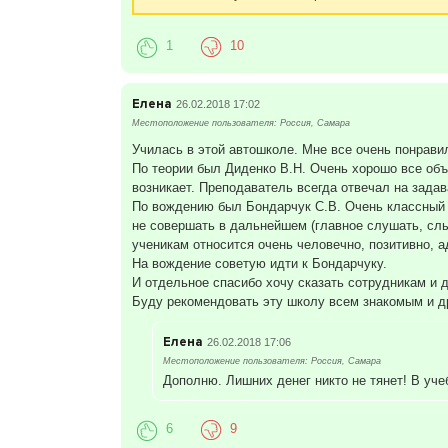
1
10
Елена
26.02.2018 17:02
Местоположение пользователя: Россия, Самара
Училась в этой автошколе. Мне все очень понрави
По теории был Диденко В.Н. Очень хорошо все объя
возникает. Преподаватель всегда отвечал на зада
По вождению был Бондарчук С.В. Очень классный ин
не совершать в дальнейшем (главное слушать, слыш
ученикам относится очень человечно, позитивно, а
На вождение советую идти к Бондарчуку.
И отдельное спасибо хочу сказать сотрудникам и
Буду рекомендовать эту школу всем знакомым и д
Елена
26.02.2018 17:06
Местоположение пользователя: Россия, Самара
Дополню. Лишних денег никто не тянет! В уче
6
9