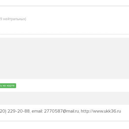
9 нейтральных
)
ь на карте
920) 229-20-88, email: 2770587@mail.ru, http://www.ukk36.ru