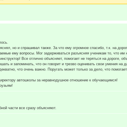
лось.
снял, но и спрашивал также. За что ему огромное спасибо, т.к. на доро
ваемые ему вопросы. Мог задерживаться разъясняя ученикам то, что им 
структор! Все отлично объясняет, помогает не теряться на дороге, объ
ать и запоминать, что он говорит и трезво оценивать свои умения на да
декватно, что очень важно. Поругать может только за дело, что помогае
 директору автошколы за неравнодушное отношение к обучающимся!
рузьям!
бной части все сразу объясняют.