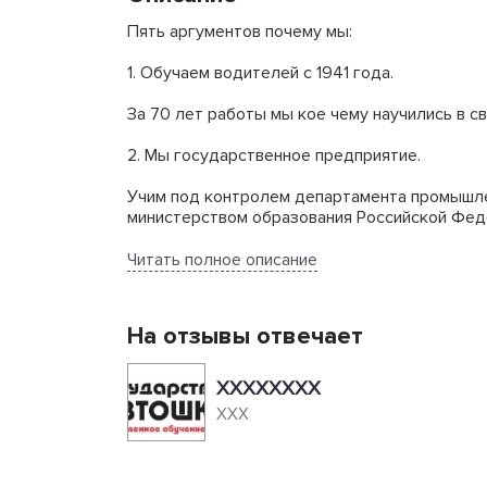
Пять аргументов почему мы:
1. Обучаем водителей с 1941 года.
За 70 лет работы мы кое чему научились в с
2. Мы государственное предприятие.
Учим под контролем департамента промышлен
министерством образования Российской Фед
3. У нас свои преподаватели, свои классы, с
Читать полное описание
Вас будут учить преподаватели, прошедшие 
пения. С вами в автомобиле будет ехать ин
На отзывы отвечает
технический осмотр. С вас не возьмут допол
4. Выгодное расположение. Удобное время.
ХХХХХХХХ
ХХХ
Если вы работаете или учитесь в центре горо
происходит ежедневно. Для вашего удобства
5. Качественное обучение. Честная цена.