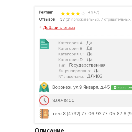
Рейтинг
4.1(47)
Отзывов
37
(
21 положительных
,
7 отрицательных
,
+
Добавить отзыв
Да
Категория А
:
Да
Категория B
:
Да
Категория C
:
Да
Категория D
:
Государственная
Тип
:
Да
Лицензирована
:
ДЛ-103
№ лицензии
:
Воронеж, ул.9 Января, д.45
посмотрет
8.00-18.00
тел.: 8 (4732) 77-06-93,77-05-87, 8 (
Описание