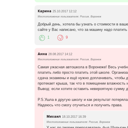
Карина
25.10.2017 12:12
Местоположение пользователя: Россия, Воронеж
Добрый день, хотела бы узнать о стоимости в ваше
сайте у Вас написано, что за машину надо платить 
1
9
Анна
28.08.2017 14:12
Местоположение пользователя: Россия, Воронеж
Самая ужасная автошкола в Воронеже! Весь учебны
платить либо просто платить этой школе. Организа
сдача экзамены и ещё нужно доплачивать, чтобы до
протекает крыша, так что в помещении влажность 
Вывод: если хотите оставить невероятную сумму д
P.S.Ушла в другую школу и как результат потеряла
Надеюсь что смогу отучиться и получить права.
Михаил
18.10.2017 16:39
Местоположение пользователя: Россия, Воронеж
У нас по теории преподаватель был Шурыгин 