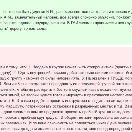
. По теории был Диденко В.Н., рассказывает все настолько интересно и
 А.М., замечательный человек, все всегда спокойно объяснит, покажет,
мя занятия вдоволь поупрадняешься. В ГАИ экзамен практически вся гру
ать" дорогу, то вам сюда.
вы к тому, что: 1. Несдача в группе может быть стопроцентной (практич
есдачу). 2. Сдать внутренний экзамен действительно своими силами - бе
щую группу - сможет от силы человек пять. 3. На экзамен в ГИБДД мог
 4. Вам любезно предложат пересдавать со следующей группой автошкол
занятиях, чтобы не растерять и без того скудный навык вождения, нужно
иться зимой, на теории будьте готовы мёрзнуть в практически неотаплив
имать). 6. Это вам придётся просить инструктора съездить на автодром
му маршруту, потренировать остановки в разрешённых местах и т.д. Вам
ень сдачи экзамена вам не предложат проехать пробный круг на автодроме
м проехать пробный круг дадут... В общем, не заинтересована автошкол
их заведениях. И по цене сэкономить не получиться никак (цена обучени
 свои часы до сдачи экзамена так и не откатали, мне перед пересдачей