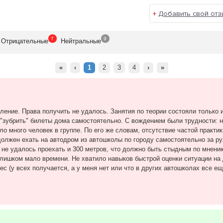
+
Добавить свой отз
а не заработать на вас деньги, а
УТЕМ КАЧЕСТВЕННОЙ ПОДГОТОВКИ ВОДИТЕЛЕЙ.
7
9
Отрицат
ельные
Нейтр
альные
«
‹
1
2
3
4
›
»
ение. Права получить не удалось. Занятия по теории состояли только и
"зубрить" билеты дома самостоятельно. С вождением были трудности: н
ло много человек в группе. По его же словам, отсутствие частой практи
олжен ехать на автодром из автошколы по городу самостоятельно за ру
е не удалось проехать и 300 метров, что должно быть стыдным по мнени
слишком мало времени. Не хватило навыков быстрой оценки ситуации на 
с (у всех получается, а у меня нет или что в других автошколах все ещ