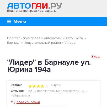
Водительские права и автошколы
Меню
Водительские права и автошколы
»
Автошколы
»
Барнаул
»
Индустриальный район
»
"Лидер"
Вход
"Лидер" в Барнауле ул.
Юрина 194а
Рейтинг
4.4(23)
Отзывов
22
(
12 положительных
,
1 отрицательных
,
9
нейтральных
)
+
Добавить отзыв