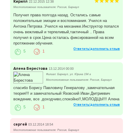
Кирилл
22.12.2015 12:38
Местоположение пользователя: Россия, Барнаул
Получил права полгода назад. Остались самые
положительные эмоции и воспоминания. Учился на
Антона Петрова .Учился на механике.Инструктор попался
очень вежливый и терпеливый,тактичный .. Права
получил в срок.Цена осталась фиксированной на всем
протяжении обучения.
Ответить/дополнить отзыв
5
1
Алена Берестова
13.12.2014 00:00
Филиал: Барнаул, ул. Юрина 194 а
Местоположение пользователя: Россия, Барнаул
спасибо Борису Павловичу Генералову ,замечательная
теория!!! и замечательный Язовский Иван Дмтриевич
вождение, все .доходчиво,спокойно!!,МОЛОДЦЫ!!! Алена
Ответить/дополнить отзыв
5
1
сергей
03.12.2014 18:54
Местоположение пользователя: Россия, Барнаул