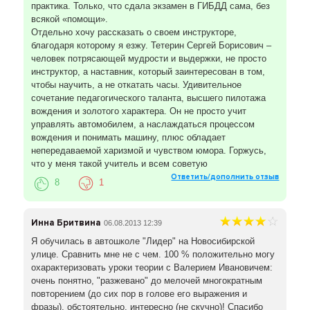
практика. Только, что сдала экзамен в ГИБДД сама, без
всякой «помощи».
Отдельно хочу рассказать о своем инструкторе,
благодаря которому я езжу. Тетерин Сергей Борисович –
человек потрясающей мудрости и выдержки, не просто
инструктор, а наставник, который заинтересован в том,
чтобы научить, а не откатать часы. Удивительное
сочетание педагогического таланта, высшего пилотажа
вождения и золотого характера. Он не просто учит
управлять автомобилем, а наслаждаться процессом
вождения и понимать машину, плюс обладает
непередаваемой харизмой и чувством юмора. Горжусь,
что у меня такой учитель и всем советую
Ответить/дополнить отзыв
8
1
Инна Бритвина
06.08.2013 12:39
Я обучилась в автошколе "Лидер" на Новосибирской
улице. Сравнить мне не с чем. 100 % положительно могу
охарактеризовать уроки теории с Валерием Ивановичем:
очень понятно, "разжевано" до мелочей многократным
повторением (до сих пор в голове его выражения и
фразы), обстоятельно, интересно (не скучно)! Спасибо