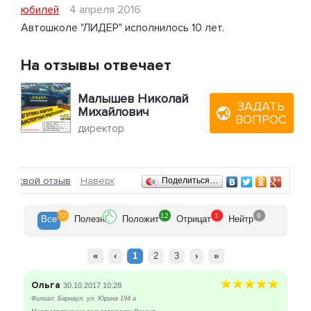
юбилей
4 апреля 2016
Автошколе "ЛИДЕР" исполнилось 10 лет.
На отзывы отвечает
Малышев Николай
ЗАДАТЬ
Михайлович
ВОПРОС
директор
Отзывы
ить свой отзыв
Наверх
Поделиться…
22
12
1
9
Все
Полезн
Положит
Отрицат
Нейтр
«
‹
1
2
3
›
»
Ольга
30.10.2017 10:28
Филиал: Барнаул, ул. Юрина 194 а