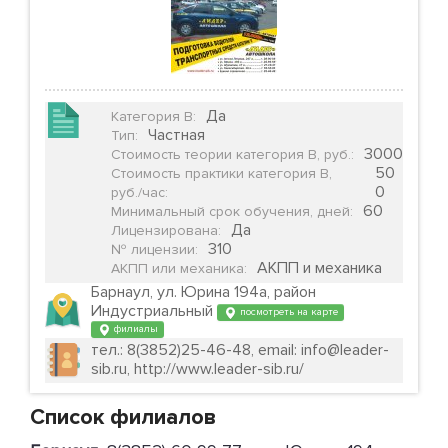
Да
Категория B
:
Частная
Тип
:
3000
Стоимость теории категория B, руб.
:
50
Стоимость практики категория B,
0
руб./час
:
60
Минимальный срок обучения, дней
:
Да
Лицензирована
:
310
№ лицензии
:
АКПП и механика
АКПП или механика
:
Барнаул, ул. Юрина 194а, район
Индустриальный
посмотреть на карте
филиалы
тел.: 8(3852)25-46-48, email: info@leader-
sib.ru, http://www.leader-sib.ru/
Список филиалов