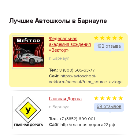
Лучшие Автошколы в Барнауле
Федеральная
академия вождения
192 отзыва
«Вектор»
г. Барнаул
Тел.:
8 (800) 505-63-77
Сайт:
https://avtoschool-
vektor.ru/barnaul/?utm_source=avtogai
Главная Дорога
69 отзывов
г. Барнаул
Тел.:
+7 (3852) 699-001
Сайт:
http://главная-дорога22.рф