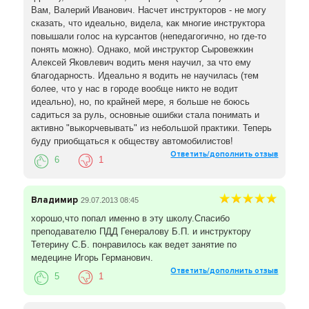
Вам, Валерий Иванович. Насчет инструкторов - не могу
сказать, что идеально, видела, как многие инструктора
повышали голос на курсантов (непедагогично, но где-то
понять можно). Однако, мой инструктор Сыровежкин
Алексей Яковлевич водить меня научил, за что ему
благодарность. Идеально я водить не научилась (тем
более, что у нас в городе вообще никто не водит
идеально), но, по крайней мере, я больше не боюсь
садиться за руль, основные ошибки стала понимать и
активно "выкорчевывать" из небольшой практики. Теперь
буду приобщаться к обществу автомобилистов!
Ответить/дополнить отзыв
6
1
Владимир
29.07.2013 08:45
хорошо,что попал именно в эту школу.Спасибо
преподавателю ПДД Генералову Б.П. и инструктору
Тетерину С.Б. понравилось как ведет занятие по
медецине Игорь Германович.
Ответить/дополнить отзыв
5
1