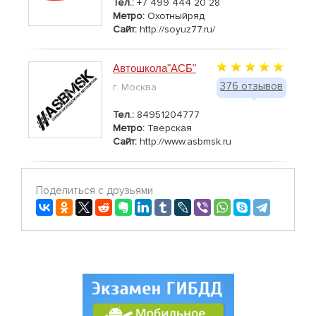
Тел.:
+7 499 444 20 28
Метро:
Охотныйряд
Сайт:
http://soyuz77.ru/
Автошкола"АСБ"
376 отзывов
г. Москва
Тел.:
84951204777
Метро:
Тверская
Сайт:
http://www.asbmsk.ru
Поделиться с друзьями