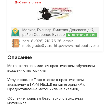
+
Добавить отзыв
Москва, Бульвар Дмитрия Донского д.17,
район Северное Бутово
посмотреть на карте
тел.: 8 (926) 210 76 26, email:
motograde@ya.ru, http://www.motobutovo.ru
Описание
Мотошкола занимается практическим обучением
вождению мотоцикла.
Услуги школы: Подготовка к практическим
экзаменам в ГАИ(ГИБДД) на категорию «А»,
Предоставление мотоцикла на экзамен,
Обучение приёмам безопасного вождения
мотоцикла,