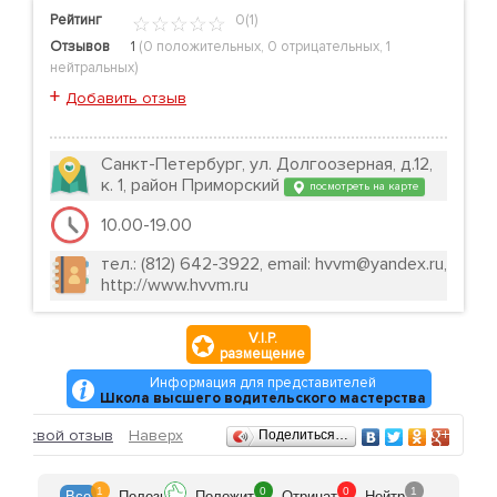
Рейтинг
0(1)
Отзывов
1
(
0 положительных
,
0 отрицательных
,
1
нейтральных
)
+
Добавить отзыв
Санкт-Петербург, ул. Долгоозерная, д.12,
к. 1, район Приморский
посмотреть на карте
10.00-19.00
тел.: (812) 642-3922, email: hvvm@yandex.ru,
http://www.hvvm.ru
V.I.P.
размещение
Информация для представителей
Школа высшего водительского мастерства
Отзывы
ить свой отзыв
Наверх
Поделиться…
1
0
0
1
Все
Полезн
Положит
Отрицат
Нейтр