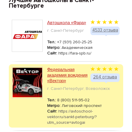
Лучшие Автошколы в Санкт-
Петербурге
Автошкола «Фара»
4533 отзыва
г. Санкт-Петербург
Тел.:
+7 (931) 260-25-25
Метро:
Академическая
Сайт:
https://fara-spb.ru/
Федеральная
академия вождения
264 отзыва
«Вектор»
г. Санкт-Петербург, Всеволожск
Тел.:
8 (800) 511-95-02
Метро:
Лиговский проспект
Сайт:
https://avtoschool-
vektor.ru/sankt-peterburg/?
utm_source=avtogai