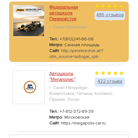
Федеральная
автошкола
486 отзывов
Перекрёсток
г. Санкт-Петербург
Тел.:
+7(812)241-66-06
Метро:
Сенная площадь
Сайт:
http://perekrestok.at/?
utm_source=avtogai_spb
Автошкола
"Мегаполис"
422 отзыва
г. Санкт-Петербург,
Всеволожск, Гатчина, Колпино,
Пушкин, Тосно
Тел.:
+7-812-372-89-39
Метро:
Московская
Сайт:
https://megapolis-car.ru