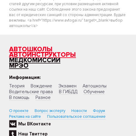
статей другим ресурсам, при условии размещения активной
ссылки на наш сайт. Соблюдение этого закона предохранит
вас от юридических санкций со стороны администрации. Будьте
вежливы. <a href="https://www.avtogai.ru" target=_blank>выбор
автошколы</a>
АВТОШКОЛЫ
АВТОИНСТРУКТОРЫ
МЕДКОМИССИИ
МРЭО
Информация:
Теория
Вождение
Экзамен
Автошколы
Водительские права
В ГИБДД
Обучение
В помощь
Разное
О проекте
Вопрос эксперту
Новости
Форум
Реклама на сайте
Пользовательское соглашение
Мы ВКонтакте
Наш Твиттер