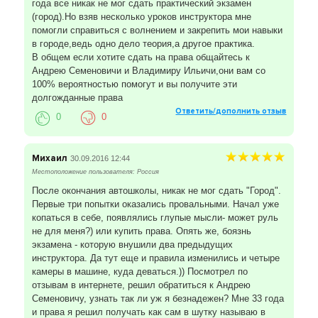
года все никак не мог сдать практический экзамен
(город).Но взяв несколько уроков инструктора мне
помогли справиться с волнением и закрепить мои навыки
в городе,ведь одно дело теория,а другое практика.
В общем если хотите сдать на права общайтесь к
Андрею Семеновичи и Владимиру Ильичи,они вам со
100% вероятностью помогут и вы получите эти
долгожданные права
Ответить/дополнить отзыв
0
0
Михаил
30.09.2016 12:44
Местоположение пользователя: Россия
После окончания автошколы, никак не мог сдать "Город".
Первые три попытки оказались провальными. Начал уже
копаться в себе, появлялись глупые мысли- может руль
не для меня?) или купить права. Опять же, боязнь
экзамена - которую внушили два предыдущих
инструктора. Да тут еще и правила изменились и четыре
камеры в машине, куда деваться.)) Посмотрел по
отзывам в интернете, решил обратиться к Андрею
Семеновичу, узнать так ли уж я безнадежен? Мне 33 года
и права я решил получать как сам в шутку называю в