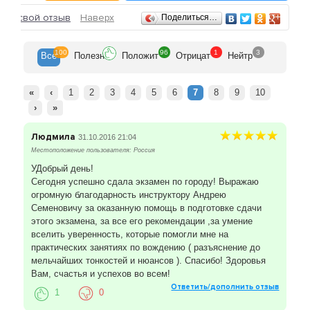
Отзывы
ить свой отзыв
Наверх
Поделиться…
100
96
1
3
Все
Полезн
Положит
Отрицат
Нейтр
«
‹
1
2
3
4
5
6
7
8
9
10
›
»
Людмила
31.10.2016 21:04
Местоположение пользователя: Россия
УДобрый день!
Сегодня успешно сдала экзамен по городу! Выражаю
огромную благодарность инструктору Андрею
Семеновичу за оказанную помощь в подготовке сдачи
этого экзамена, за все его рекомендации ,за умение
вселить уверенность, которые помогли мне на
практических занятиях по вождению ( разъяснение до
мельчайших тонкостей и нюансов ). Спасибо! Здоровья
Вам, счастья и успехов во всем!
Ответить/дополнить отзыв
1
0