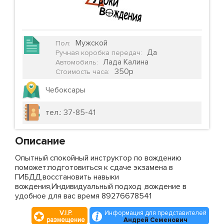
Мужской
Пол
:
Да
Ручная коробка передач
:
Лада Калина
Автомобиль
:
350р
Стоимость часа
:
Чебоксары
тел.: 37-85-41
Описание
Опытный спокойный инструктор по вождению
поможет:подготовиться к сдаче экзамена в
ГИБДД,восстановить навыки
вождения,Индивидуальный подход ,вождение в
удобное для вас время 89276678541
V.I.P.
Информация для представителей
размещение
Андрей Семенович