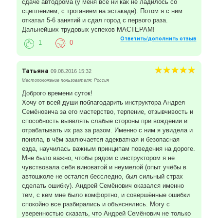
сдаче автодрома (у меня всё ни как не ладилось со
сцеплением, с троганием на эстакаде). Потом я с ним
откатал 5-6 занятий и сдал город с первого раза.
Дальнейших трудовых успехов МАСТЕРАМ!
Ответить/дополнить отзыв
1
0
Татьяна
09.08.2016 15:32
Местоположение пользователя: Россия
Доброго времени суток!
Хочу от всей души поблагодарить инструктора Андрея
Семёновича за его мастерство, терпение, отзывчивость и
способность выявлять слабые стороны при вождении и
отрабатывать их раз за разом. Именно с ним я увидела и
поняла, в чём заключается адекватная и безопасная
езда, научилась важным принципам поведения на дороге.
Мне было важно, чтобы рядом с инструктором я не
чувствовала себя виноватой и неумелой (опыт учёбы в
автошколе не остался бесследно, был сильный страх
сделать ошибку). Андрей Семёнович оказался именно
тем, с кем мне было комфортно, и совершённые ошибки
спокойно все разбирались и объяснялись. Могу с
уверенностью сказать, что Андрей Семёнович не только