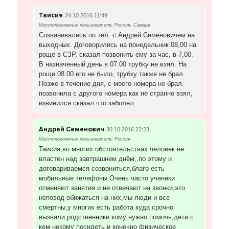
Таисия
24.10.2016 11:49
Местоположение пользователя: Россия, Самара
Созванивались по тел. с Андрей Семеновичем на
выходных. Договорились на понедельник 08,00 на
роще в СЗР, сказал позвонить ему за час, в 7,00.
В назначенный день в 07.00 трубку не взял. На
роще 08.00 его не было, трубку также не брал.
Позже в течение дня, с моего номера не брал.
позвонила с другого номера как не странно взял,
извинился сказал что заболел.
Андрей Семенович
30.10.2016 22:23
Местоположение пользователя: Россия
Таисия,во многих обстоятельствах человек не
властен над завтрашнем днём,,по этому и
договариваемся созвониться,благо есть
мобильные телефоны.Очень часто ученики
отменяют занятия и не отвечают на звонки,это
неповод обижаться на них,мы люди и все
смертны,у многих есть работа куда срочно
вызвали,родственники кому нужно помочь,дети с
кем некому посидеть,и конечно физическое