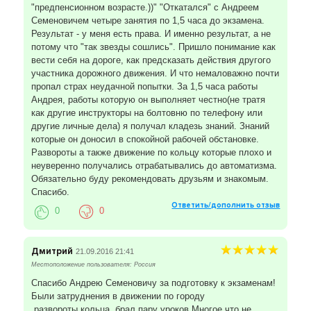
"предпенсионном возрасте.))" "Откатался" с Андреем
Семеновичем четыре занятия по 1,5 часа до экзамена.
Результат - у меня есть права. И именно результат, а не
потому что "так звезды сошлись". Пришло понимание как
вести себя на дороге, как предсказать действия другого
участника дорожного движения. И что немаловажно почти
пропал страх неудачной попытки. За 1,5 часа работы
Андрея, работы которую он выполняет честно(не тратя
как другие инструкторы на болтовню по телефону или
другие личные дела) я получал кладезь знаний. Знаний
которые он доносил в спокойной рабочей обстановке.
Развороты а также движение по кольцу которые плохо и
неуверенно получались отрабатывались до автоматизма.
Обязательно буду рекомендовать друзьям и знакомым.
Спасибо.
Ответить/дополнить отзыв
0
0
Дмитрий
21.09.2016 21:41
Местоположение пользователя: Россия
Спасибо Андрею Семеновичу за подготовку к экзаменам!
Были затруднения в движении по городу
,развороты,кольца, брал пару уроков.Многое что не