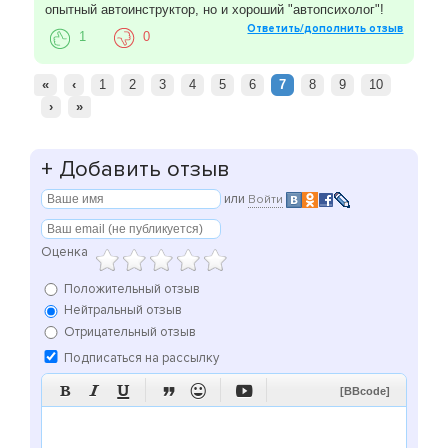
опытный автоинструктор, но и хороший "автопсихолог"!
Ответить/дополнить отзыв
1
0
«
‹
1
2
3
4
5
6
7
8
9
10
›
»
+
Добавить отзыв
или
Войти
Оценка
Положительный отзыв
Нейтральный отзыв
Отрицательный отзыв
Подписаться на рассылку






[BBcode]