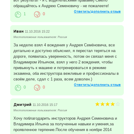
вот результат - я с водительскими правами) Смело
обращайтесь к Андрею Семеновичу - не пожалеете!
Ответить/дополнить отзыв
1
0
Иван
11.10.2016 15:22
Местоположение пользователя: Россия
За неделю взял 4 вождения у Андрея Семёновича, все
детально и доступно объяснил, я перестал теряться на
дороге, появилась уверенность, потом он связал меня с
Владимиром Ильичом, взял у него 2 вождения, чтобы
привыкнуть к машине и потренироваться в режиме
экзамена, оба инструктора вежливые и профессионалы в
своём деле, сдал с 1 раза, всем доволен.)
Ответить/дополнить отзыв
0
0
Дмитрий
11.10.2016 15:17
Местоположение пользователя: Россия
Хочу поблагодарить инструкторов Андрея Семеновича и
Владимира Ильича за полученные навыки и умения,за
проявленное терпение.После обучения в ноябре 2014