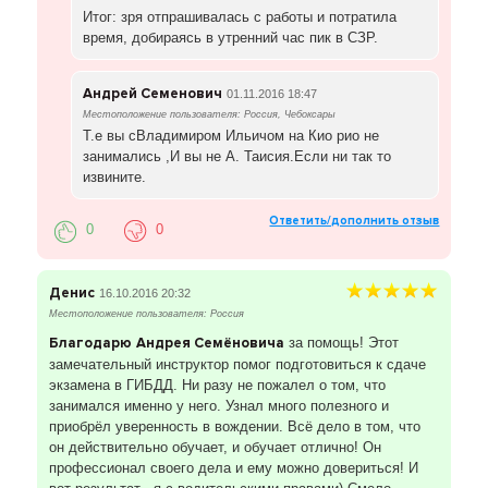
Итог: зря отпрашивалась с работы и потратила
время, добираясь в утренний час пик в СЗР.
Андрей Семенович
01.11.2016 18:47
Местоположение пользователя: Россия, Чебоксары
Т.е вы сВладимиром Ильичом на Кио рио не
занимались ,И вы не А. Таисия.Если ни так то
извините.
Ответить/дополнить отзыв
0
0
Денис
16.10.2016 20:32
Местоположение пользователя: Россия
Благодарю
Андрея Семёновича
за помощь! Этот
замечательный инструктор помог подготовиться к сдаче
экзамена в ГИБДД. Ни разу не пожалел о том, что
занимался именно у него. Узнал много полезного и
приобрёл уверенность в вождении. Всё дело в том, что
он действительно обучает, и обучает отлично! Он
профессионал своего дела и ему можно довериться! И