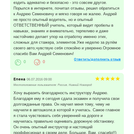
ездить адекватно и безопасно - это совсем другое.
Порылся в интернете, почитал отзывы, решил обратиться
к Андрею Семеновичу и мягко говоря не жалею. Андрей
не просто опытный водитель, но и опытный
ОТВЕТСТВЕННЫЙ учитель, который видит пробелы в
навыках, знаниях и внимательно, терпеливо и даже
настойчиво делает упор на отработку именно этих,
сложных для стажера, элементов.Уже неделю за рулём
своего авто,чувствую себя спокойно и уверенно.Огромное
спасибо Вам Андрей Семенович!
Ответить/дополнить отзыв
0
0
Елена
06.07.2016 09:00
Местоположение пользователя: Россия, Нижний Новгород
Хочу выразить благодарность инструктору Андрею.
Благодаря ему я сегодня сдала экзамен и получила свои
долгожданные права. Он научил меня тому, чему не
научили в автошколе,в которой я училась. Самое главное
я стала чувствовать себя уверенней на дороге и
научилась правильно оценивать дорожную обстановку.
Он очень опытный инструктор и настоящий
проффесионал в своем деле. Большое, Вам, спасибо!!)