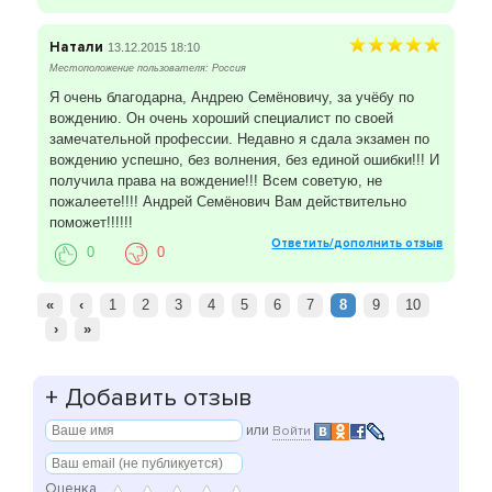
Натали
13.12.2015 18:10
Местоположение пользователя: Россия
Я очень благодарна, Андрею Семёновичу, за учёбу по
вождению. Он очень хороший специалист по своей
замечательной профессии. Недавно я сдала экзамен по
вождению успешно, без волнения, без единой ошибки!!! И
получила права на вождение!!! Всем советую, не
пожалеете!!!! Андрей Семёнович Вам действительно
поможет!!!!!!
Ответить/дополнить отзыв
0
0
«
‹
1
2
3
4
5
6
7
8
9
10
›
»
+
Добавить отзыв
или
Войти
Оценка