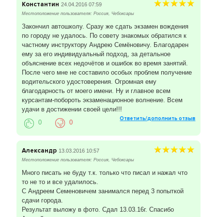
Константин
24.04.2016 07:59
Местоположение пользователя: Россия, Чебоксары
Закончил автошколу. Сразу же сдать экзамен вождения
по городу не удалось. По совету знакомых обратился к
частному инструктору Андрею Семёновичу. Благодарен
ему за его индивидуальный подход, за детальное
объяснение всех недочётов и ошибок во время занятий.
После чего мне не составило особых проблем получение
водительского удостоверения. Огромная ему
благодарность от моего имени. Ну и главное всем
курсантам-побороть экзаменационное волнение. Всем
удачи в достижении своей цели!!!
Ответить/дополнить отзыв
0
0
Александр
13.03.2016 10:57
Местоположение пользователя: Россия, Чебоксары
Много писать не буду т.к. только что писал и нажал что
то не то и все удалилось.
С Андреем Семеновичем занимался перед 3 попыткой
сдачи города.
Результат выложу в фото. Сдал 13.03.16г. Спасибо