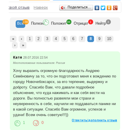
Отзывы
ить свой отзыв
Наверх
Поделиться…
100
96
1
3
Все
Полезн
Положит
Отрицат
Нейтр
«
‹
1
2
3
4
5
6
7
8
9
10
›
»
Катя
28.07.2016 22:54
Местоположение пользователя: Россия
Хочу выразить огромную благодарность Андрею
Семёновичу за то, что он подготовил меня к вождению по
городу Новочебоксарск, за его терпение, выдержку и
доброту. Спасибо Вам, что давали подробное
объяснение, что куда нажимать и как себя вести на
дороге. Вы полностью развеяли мои страхи и
неуверенность в себе, научили не поддаваться панике ни
в какой ситуации. Спасибо Вам огромное, успехов и
удачи! Всем очень советую!!!))
Ответить/дополнить отзыв
1
0