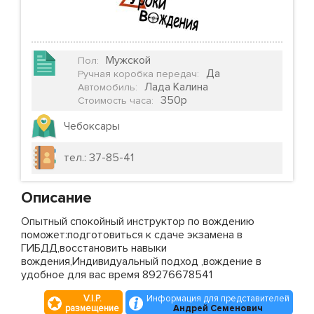
Мужской
Пол
:
Да
Ручная коробка передач
:
Лада Калина
Автомобиль
:
350р
Стоимость часа
:
Чебоксары
тел.: 37-85-41
Описание
Опытный спокойный инструктор по вождению
поможет:подготовиться к сдаче экзамена в
ГИБДД,восстановить навыки
вождения,Индивидуальный подход ,вождение в
удобное для вас время 89276678541
V.I.P.
Информация для представителей
размещение
Андрей Семенович